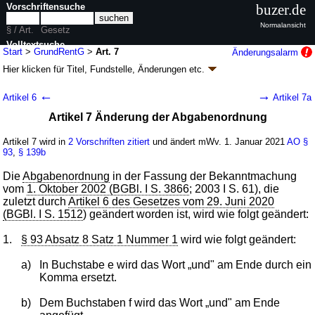
Vorschriftensuche
buzer.de
Normalansicht
§ / Art.
Gesetz
Volltextsuche
Start
>
GrundRentG
>
Art. 7
Änderungsalarm
Hier klicken für
Titel, Fundstelle, Änderungen
etc.
nur in GrundRentG
Artikel 7 - Grundrentengesetz
←
→
Artikel 6
Artikel 7a
(GrundRentG
k.a.Abk.
)
Artikel 7 Änderung der Abgabenordnung
G. v. 12.08.2020
BGBl. I S. 1879
(
Nr. 38
); Geltung ab 01.01.2021,
abweichend siehe
Artikel 8
Artikel 7 wird in
2 Vorschriften zitiert
und ändert mWv. 1. Januar 2021
AO
§
9 Änderungen
|
Drucksachen / Entwurf / Begründung
|
93
,
§ 139b
wird in 9 Vorschriften zitiert
Die
Abgabenordnung
in der Fassung der Bekanntmachung
vom
1. Oktober 2002 (BGBl. I S. 3866
; 2003 I S. 61), die
zuletzt durch
Artikel 6 des Gesetzes vom 29. Juni 2020
(BGBl. I S. 1512
) geändert worden ist, wird wie folgt geändert:
1.
§ 93 Absatz 8 Satz 1 Nummer 1
wird wie folgt geändert:
a)
In Buchstabe e wird das Wort „und" am Ende durch ein
Komma ersetzt.
b)
Dem Buchstaben f wird das Wort „und" am Ende