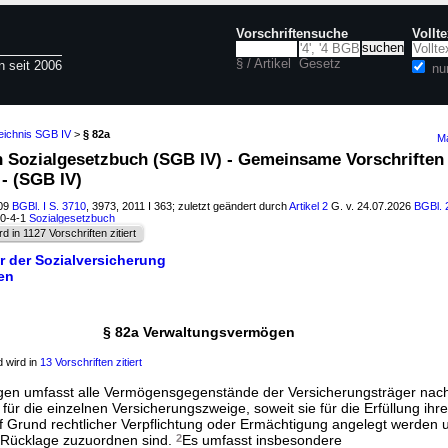
Vorschriftensuche
Vollt
§ / Artikel
Gesetz
n seit 2006
nu
eichnis SGB IV
>
§ 82a
Ma
ch Sozialgesetzbuch (SGB IV) - Gemeinsame Vorschriften 
- (SGB IV)
009
BGBl. I S. 3710
, 3973, 2011 I 363; zuletzt geändert durch
Artikel 2
G. v. 24.07.2026
BGBl. 
60-4-1
Sozialgesetzbuch
rd in 1127 Vorschriften zitiert
er der Sozialversicherung
gen
§ 82a Verwaltungsvermögen
 wird in
13 Vorschriften zitiert
en umfasst alle Vermögensgegenstände der Versicherungsträger na
für die einzelnen Versicherungszweige, soweit sie für die Erfüllung ihr
uf Grund rechtlicher Verpflichtung oder Ermächtigung angelegt werden 
r Rücklage zuzuordnen sind.
2
Es umfasst insbesondere