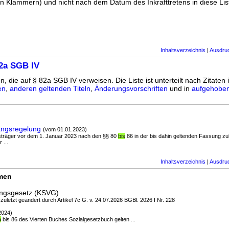
n Klammern) und nicht nach dem Datum des Inkrafttretens in diese List
Inhaltsverzeichnis
|
Ausdru
2a SGB IV
n, die auf § 82a SGB IV verweisen. Die Liste ist unterteilt nach Zitaten 
en
,
anderen geltenden Titeln
,
Änderungsvorschriften
und in
aufgehoben
angsregelung
(vom 01.01.2023)
gsträger vor dem 1. Januar 2023 nach den §§ 80
bis
86 in der bis dahin geltenden Fassung zu
 ...
Inhaltsverzeichnis
|
Ausdru
rmen
ungsgesetz (KSVG)
 zuletzt geändert durch Artikel 7c G. v. 24.07.2026 BGBl. 2026 I Nr. 228
2024)
a
bis 86 des Vierten Buches Sozialgesetzbuch gelten ...