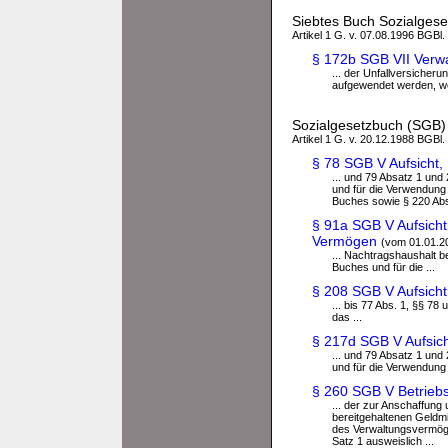
Siebtes Buch Sozialgeset
Artikel 1 G. v. 07.08.1996 BGBl.
§ 172b SGB VII Verw
... der Unfallversicher
aufgewendet werden, we
Sozialgesetzbuch (SGB) 
Artikel 1 G. v. 20.12.1988 BGBl.
§ 78 SGB V Aufsicht,
... und 79 Absatz 1 und
und für die Verwendung 
Buches sowie § 220 Absa
§ 91a SGB V Aufsich
Vermögen
(vom 01.01.2
... Nachtragshaushalt b
Buches und für die ...
§ 208 SGB V Aufsicht
... bis 77 Abs. 1, §§ 78
das ...
§ 217d SGB V Aufsich
... und 79 Absatz 1 und
und für die Verwendung d
§ 260 SGB V Betriebs
... der zur Anschaffun
bereitgehaltenen Geldmi
des Verwaltungsvermö
Satz 1 ausweislich ...