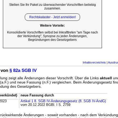
Stellen Sie Ihr Paket zu überwachender Vorschriften beliebig
zusammen.
Rechtskataster - Jetzt anmelden!
Weitere Vorteile:
Konsolidierte Vorschriften selbst bei Inkrafttreten "am Tage nach
der Verkündung", Synopse zu jeder Änderungen,
Begründungen des Gesetzgebers
Inhaltsverzeichnis
|
Ausdru
 von
§ 82a SGB IV
lung zeigt alle Änderungen dieser Vorschrift. Über die Links
aktuell
un
g (a.F.) und neue Fassung (n.F.) vergleichen. Beim Änderungsgesetz fi
ündung des Gesetzgebers.
verkündet)
neue Fassung durch
2023
Artikel 1 8. SGB IV-Änderungsgesetz (8. SGB IV-ÄndG)
vom 20.12.2022 BGBl. I S. 2759
ss rückwirkende Änderungen - soweit vorhanden - nach dem Verkündun