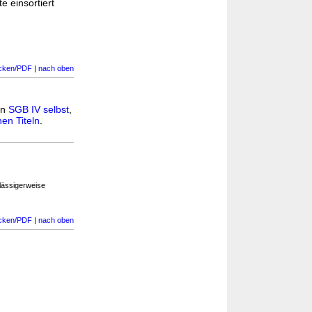
e einsortiert
cken/PDF
|
nach oben
in
SGB IV selbst
,
en Titeln
.
lässigerweise
cken/PDF
|
nach oben