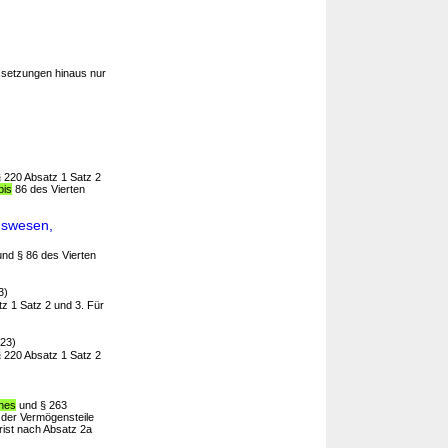
ssetzungen hinaus nur
 220 Absatz 1 Satz 2
bis
86 des Vierten
gswesen,
und § 86 des Vierten
3)
z 1 Satz 2 und 3. Für
23)
 220 Absatz 1 Satz 2
ches
und § 263
 der Vermögensteile
rist nach Absatz 2a