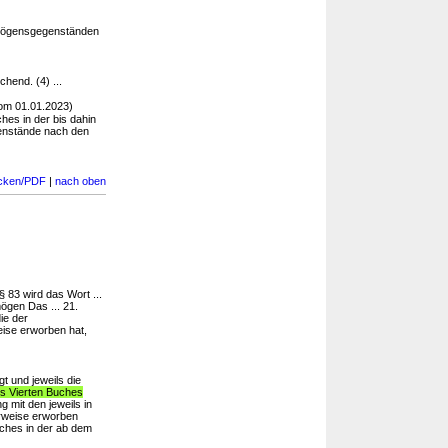
ögensgegenständen
hend. (4) ...
om 01.01.2023)
hes in der bis dahin
genstände nach den
cken/PDF
|
nach oben
 83 wird das Wort ...
ögen Das ... 21.
ie der
eise erworben hat,
t und jeweils die
es Vierten Buches
 mit den jeweils in
erweise erworben
ches in der ab dem