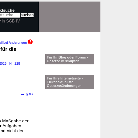
extsuche
r in SGB IV
il bei Änderungen
für die
Für Ihr Blog oder Forum -
Gesetze verknüpfen
2026 I Nr. 228
Für Ihre Internetseite -
Ticker aktuellste
Gesetzesänderungen
→
§ 83
ch Maßgabe der
er Aufgaben
und nicht den