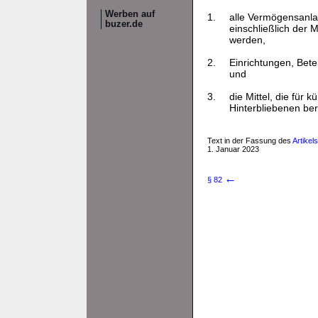
Werben auf
1.
alle Vermögensanla
buzer.de
einschließlich der 
werden,
2.
Einrichtungen, Bet
und
3.
die Mittel, die für
Hinterbliebenen ber
Text in der Fassung des
Artikel
1. Januar 2023
←
§ 82