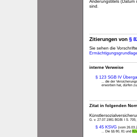
Änderungstitels (Datum i
sind.
Zitierungen von
§ 8
Sie sehen die Vorschrifte
Ermächtigungsgrundlag
interne Verweise
§ 123 SGB IV Überg
... die der Versicherun
erworben hat, dürfen zur
Zitat in folgenden No
Künstlersozialversicher
G. v. 27.07.1981 BGBl. I S. 705;
§ 45 KSVG
(vom 26.03.
... Die §§ 80, 81 und
82