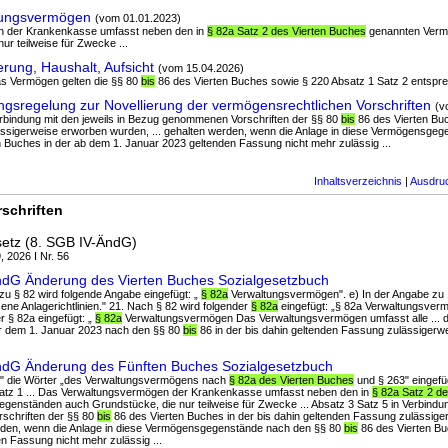
tungsvermögen
(vom 01.01.2023)
en der Krankenkasse umfasst neben den in
§ 82a Satz 2 des Vierten Buches
genannten Verm
ur teilweise für Zwecke ...
rung, Haushalt, Aufsicht
(vom 15.04.2026)
as Vermögen gelten die §§ 80
bis
86 des Vierten Buches sowie § 220 Absatz 1 Satz 2 entsprec
sregelung zur Novellierung der vermögensrechtlichen Vorschriften
(v
Verbindung mit den jeweils in Bezug genommenen Vorschriften der §§ 80
bis
86 des Vierten Buc
ssigerweise erworben wurden, ... gehalten werden, wenn die Anlage in diese Vermögensge
 Buches in der ab dem 1. Januar 2023 geltenden Fassung nicht mehr zulässig ...
Inhaltsverzeichnis
|
Ausdru
schriften
etz (8. SGB IV-ÄndG)
, 2026 I Nr. 56
ÄndG Änderung des Vierten Buches Sozialgesetzbuch
zu § 82 wird folgende Angabe eingefügt: „
§ 82a
Verwaltungsvermögen". e) In der Angabe zu §
ne Anlagerichtlinien." 21. Nach § 82 wird folgender
§ 82a
eingefügt: „§ 82a Verwaltungsverm
r § 82a eingefügt: „
§ 82a
Verwaltungsvermögen Das Verwaltungsvermögen umfasst alle ... d
r dem 1. Januar 2023 nach den §§ 80
bis
86 in der bis dahin geltenden Fassung zulässigerw
ÄndG Änderung des Fünften Buches Sozialgesetzbuch
le" die Wörter „des Verwaltungsvermögens nach
§ 82a des Vierten Buches
und § 263" eingefüg
atz 1 ... Das Verwaltungsvermögen der Krankenkasse umfasst neben den in
§ 82a Satz 2 d
nständen auch Grundstücke, die nur teilweise für Zwecke ... Absatz 3 Satz 5 in Verbindung
chriften der §§ 80
bis
86 des Vierten Buches in der bis dahin geltenden Fassung zulässig
erden, wenn die Anlage in diese Vermögensgegenstände nach den §§ 80
bis
86 des Vierten Bu
n Fassung nicht mehr zulässig ...