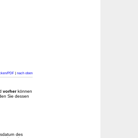
cken/PDF
|
nach oben
d
vorher
können
nden Sie dessen
gsdatum des