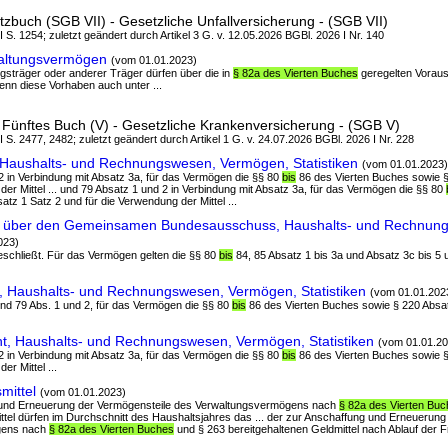
zbuch (SGB VII) - Gesetzliche Unfallversicherung - (SGB VII)
 I S. 1254; zuletzt geändert durch Artikel 3 G. v. 12.05.2026 BGBl. 2026 I Nr. 140
altungsvermögen
(vom 01.01.2023)
ungsträger oder anderer Träger dürfen über die in
§ 82a des Vierten Buches
geregelten Vorau
nn diese Vorhaben auch unter ...
Fünftes Buch (V) - Gesetzliche Krankenversicherung - (SGB V)
 I S. 2477, 2482; zuletzt geändert durch Artikel 1 G. v. 24.07.2026 BGBl. 2026 I Nr. 228
 Haushalts- und Rechnungswesen, Vermögen, Statistiken
(vom 01.01.2023)
 2 in Verbindung mit Absatz 3a, für das Vermögen die §§ 80
bis
86 des Vierten Buches sowie §
der Mittel ... und 79 Absatz 1 und 2 in Verbindung mit Absatz 3a, für das Vermögen die §§ 80
tz 1 Satz 2 und für die Verwendung der Mittel ...
t über den Gemeinsamen Bundesausschuss, Haushalts- und Rechnun
023)
eschließt. Für das Vermögen gelten die §§ 80
bis
84, 85 Absatz 1 bis 3a und Absatz 3c bis 5 
, Haushalts- und Rechnungswesen, Vermögen, Statistiken
(vom 01.01.202
 und 79 Abs. 1 und 2, für das Vermögen die §§ 80
bis
86 des Vierten Buches sowie § 220 Absat
t, Haushalts- und Rechnungswesen, Vermögen, Statistiken
(vom 01.01.20
 2 in Verbindung mit Absatz 3a, für das Vermögen die §§ 80
bis
86 des Vierten Buches sowie §
er Mittel ...
mittel
(vom 01.01.2023)
g und Erneuerung der Vermögensteile des Verwaltungsvermögens nach
§ 82a des Vierten Bu
ttel dürfen im Durchschnitt des Haushaltsjahres das ... der zur Anschaffung und Erneuerung
gens nach
§ 82a des Vierten Buches
und § 263 bereitgehaltenen Geldmittel nach Ablauf der F