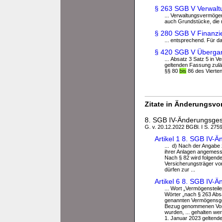
§ 263 SGB V Verwal
... Verwaltungsvermög
auch Grundstücke, die n
§ 280 SGB V Finanzie
... entsprechend. Für d
§ 420 SGB V Übergang
... Absatz 3 Satz 5 in 
geltenden Fassung zulä
§§ 80
bis
86 des Vierten
Zitate in Änderungsvor
8. SGB IV-Änderungsges
G. v. 20.12.2022 BGBl. I S. 2759
Artikel 1 8. SGB IV-
... d) Nach der Angabe 
ihrer Anlagen angemesse
Nach § 82 wird folgende
Versicherungsträger vo
dürfen zur ...
Artikel 6 8. SGB IV-
... Wort „Vermögenstei
Wörter „nach § 263 Abs
genannten Vermögensgege
Bezug genommenen Vors
wurden, ... gehalten w
1. Januar 2023 geltende