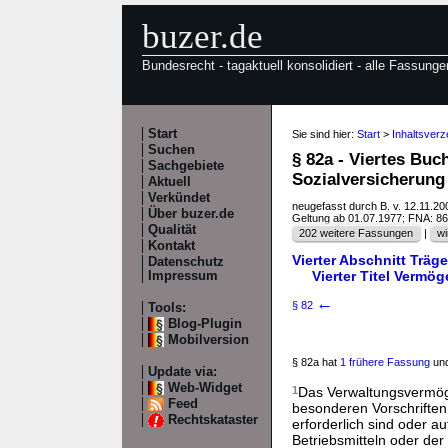
buzer.de
Bundesrecht - tagaktuell konsolidiert - alle Fassunge
Start
Sie sind hier:
Start
>
Inhaltsverz
Suchen
§ 82a - Viertes Bu
Sachgebiete
Sozialversicherung 
Aktuell
Verkündet
neugefasst durch B. v. 12.11.2
Über buzer.de
Geltung ab 01.07.1977; FNA: 8
Qualität
202 weitere Fassungen
|
wi
Kontakt
Vierter Abschnitt Träg
Datenschutz
Vierter Titel Vermö
Impressum
←
§ 82
Tools:
Blog-Plugin
Mobilversion
§ 82a hat
1 frühere Fassung
und
Update via:
Web-Widget
1
Das Verwaltungsvermög
Feed
besonderen Vorschriften 
Rechtskataster
erforderlich sind oder a
Betriebsmitteln oder de