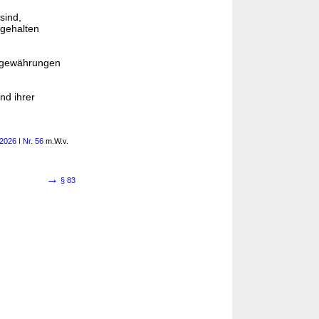
sind,
tgehalten
nsgewährungen
nd ihrer
2026 I Nr. 56
m.W.v.
→
§ 83