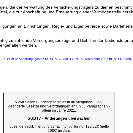
gen, die der Verwaltung des Versicherungsträgers zu dienen bestimmt 
Mittel, die zur Anschaffung und Erneuerung dieser Vermögensteile berei
eiligungen an Einrichtungen, Regie- und Eigenbetriebe sowie Darlehe
 künftig zu zahlende Versorgungsbezüge und Beihilfen der Bediensteten u
eitgehalten werden.
s 1 8. SGB IV-Änderungsgesetz (8. SGB IV-ÄndG) G. v. 20. Dezember 2022 BGBl. I S. 2759, 
5.268 Seiten Bundesgesetzblatt in 86 Ausgaben, 1.223
geänderte Gesetze und Verordnungen an 8.935 Paragraphen -
allein im Jahre 2021.
SGB IV - Änderungen überwachen
buzer.de trackt, filtert und benachrichtigt für nur 128,52€ (netto
108€) im Jahr.