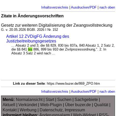
Inhaltsverzeichnis
|
Ausdrucken/PDF
|
nach oben
Zitate in Änderungsvorschriften
Gesetz zur weiteren Digitalisierung der Zwangsvollstreckung
G. v. 20.05.2026 BGBl. 2026 I Nr. 152
Artikel 12 ZVDigFG Änderung des
Justizbeitreibungsgesetzes
... Absatz 2 und 3, die §§ 829, 830 bis 837a, 840 Absatz 1, 2 Satz 2,
die §§ 841
bis
886, 899 bis 910 der Zivilprozessordnung,". 2. In
Absatz 3 Satz 2 wird nach ...
Link zu dieser Seite
: https://www.buzer.de/869_ZPO.htm
Inhaltsverzeichnis
|
Ausdrucken/PDF
|
nach oben
Menü:
Normalansicht
|
Start
|
Suchen
|
Sachgebiete
|
Aktuell
|
Verkündet
|
Web-Plugin
|
Über buzer.de
|
Qualität
|
Kontakt
|
Werbung
|
Datenschutz, Impressum
informiert bleiben:
Änderungsalarm
|
Web-Widget
|
RSS-