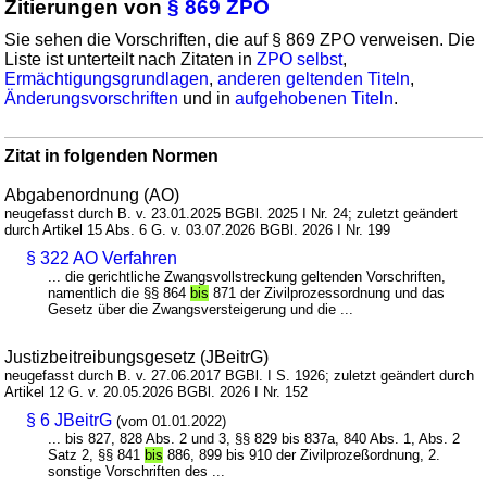
Zitierungen von
§ 869 ZPO
Sie sehen die Vorschriften, die auf § 869 ZPO verweisen. Die
Liste ist unterteilt nach Zitaten in
ZPO selbst
,
Ermächtigungsgrundlagen
,
anderen geltenden Titeln
,
Änderungsvorschriften
und in
aufgehobenen Titeln
.
Zitat in folgenden Normen
Abgabenordnung (AO)
neugefasst durch B. v. 23.01.2025 BGBl. 2025 I Nr. 24; zuletzt geändert
durch Artikel 15 Abs. 6 G. v. 03.07.2026 BGBl. 2026 I Nr. 199
§ 322 AO Verfahren
... die gerichtliche Zwangsvollstreckung geltenden Vorschriften,
namentlich die §§ 864
bis
871 der Zivilprozessordnung und das
Gesetz über die Zwangsversteigerung und die ...
Justizbeitreibungsgesetz (JBeitrG)
neugefasst durch B. v. 27.06.2017 BGBl. I S. 1926; zuletzt geändert durch
Artikel 12 G. v. 20.05.2026 BGBl. 2026 I Nr. 152
§ 6 JBeitrG
(vom 01.01.2022)
... bis 827, 828 Abs. 2 und 3, §§ 829 bis 837a, 840 Abs. 1, Abs. 2
Satz 2, §§ 841
bis
886, 899 bis 910 der Zivilprozeßordnung, 2.
sonstige Vorschriften des ...