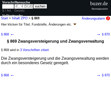
Vorschriftensuche
buzer.de
Normalansicht
§ / Art.
Gesetz
Volltextsuche
Start
>
Inhalt ZPO
>
§ 869
Änderungsalarm
Hier klicken für
Titel, Fundstelle, Änderungen
etc.
nur in ZPO
§ 869 - Zivilprozessordnung (ZPO)
←
→
§ 868
§ 870
neugefasst durch B. v. 05.12.2005
BGBl. I S. 3202
, 2006 I 431, 2007 I
§ 869 Zwangsversteigerung und Zwangsverwaltung
1781; zuletzt geändert durch
Artikel 3
G. v. 20.05.2026
BGBl. 2026 I Nr.
152
Geltung ab 01.01.1964; FNA: 310-4
Zivilprozess, Zwangsversteigerung und
§ 869 wird in
3 Vorschriften zitiert
Zwangsverwaltung
134 weitere Fassungen
|
wird in 1971 Vorschriften zitiert
Die Zwangsversteigerung und die Zwangsverwaltung werden
durch ein besonderes Gesetz geregelt.
Buch 8 Zwangsvollstreckung
Abschnitt 2 Zwangsvollstreckung wegen
Geldforderungen
←
→
§ 868
§ 870
Titel 3 Zwangsvollstreckung in das unbewegliche
Vermögen