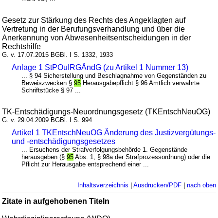
Gesetz zur Stärkung des Rechts des Angeklagten auf
Vertretung in der Berufungsverhandlung und über die
Anerkennung von Abwesenheitsentscheidungen in der
Rechtshilfe
G. v. 17.07.2015 BGBl. I S. 1332, 1933
Anlage 1 StPOuIRGÄndG (zu Artikel 1 Nummer 13)
... § 94 Sicherstellung und Beschlagnahme von Gegenständen zu
Beweiszwecken §
95
Herausgabepflicht § 96 Amtlich verwahrte
Schriftstücke § 97 ...
TK-Entschädigungs-Neuordnungsgesetz (TKEntschNeuOG)
G. v. 29.04.2009 BGBl. I S. 994
Artikel 1 TKEntschNeuOG Änderung des Justizvergütungs-
und -entschädigungsgesetzes
... Ersuchens der Strafverfolgungsbehörde 1. Gegenstände
herausgeben (§
95
Abs. 1, § 98a der Strafprozessordnung) oder die
Pflicht zur Herausgabe entsprechend einer ...
Inhaltsverzeichnis
|
Ausdrucken/PDF
|
nach oben
Zitate in aufgehobenen Titeln