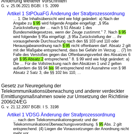
Änderung weiterer Vorschriften
G. v. 25.06.2021 BGBl. I S. 2099
Artikel 1 StPOuaFG Änderung der Strafprozessordnung
... 1. Die Inhaltsübersicht wird wie folgt geändert: a) Nach der
Angabe zu
§ 95
wird folgende Angabe eingefügt: „§ 95a
Zurückstellung der ... nach § 51 Absatz 1 des
Bundesmeldegesetzes, wenn der Zeuge zustimmt." 7. Nach
§ 95
wird folgender § 95a eingefügt: „§ 95a Zurückstellung der ... ihr
vorausgehende Durchsuchung nach den §§ 103 und 110 oder
Herausgabeanordnung nach
§ 95
nicht offenbaren darf. Absatz 2 gilt
mit der Maßgabe entsprechend, dass bei Gefahr im Verzug ... (7) Im
Falle des Verstoßes gegen das Offenbarungsverbot des Absatzes 6
gilt
§ 95 Absatz 2
entsprechend." 8. § 99 wird wie folgt geändert: a)
Die ... Für die Vollstreckung nach den Absätzen 1 und 2 gelten
außerdem die §§ 94
bis
98 entsprechend mit Ausnahme von § 98
Absatz 2 Satz 3, die §§ 102 bis 110, ...
Gesetz zur Neuregelung der
Telekommunikationsüberwachung und anderer verdeckter
Ermittlungsmaßnahmen sowie zur Umsetzung der Richtlinie
2006/24/EG
G. v. 21.12.2007 BGBl. I S. 3198
Artikel 1 VDSG Änderung der Strafprozessordnung
... nach dem Telekommunikationsgesetz und der
TelekommunikationsÜberwachungsverordnung. §
95
Abs. 2 gilt
entsprechend. (4) Liegen die Voraussetzungen der Anordnung nicht
mehr vor, ...