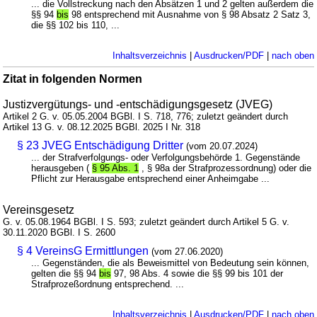
... die Vollstreckung nach den Absätzen 1 und 2 gelten außerdem die
§§ 94
bis
98 entsprechend mit Ausnahme von § 98 Absatz 2 Satz 3,
die §§ 102 bis 110, ...
Inhaltsverzeichnis
|
Ausdrucken/PDF
|
nach oben
Zitat in folgenden Normen
Justizvergütungs- und -entschädigungsgesetz (JVEG)
Artikel 2 G. v. 05.05.2004 BGBl. I S. 718, 776; zuletzt geändert durch
Artikel 13 G. v. 08.12.2025 BGBl. 2025 I Nr. 318
§ 23 JVEG Entschädigung Dritter
(vom 20.07.2024)
... der Strafverfolgungs- oder Verfolgungsbehörde 1. Gegenstände
herausgeben (
§ 95 Abs. 1
, § 98a der Strafprozessordnung) oder die
Pflicht zur Herausgabe entsprechend einer Anheimgabe ...
Vereinsgesetz
G. v. 05.08.1964 BGBl. I S. 593; zuletzt geändert durch Artikel 5 G. v.
30.11.2020 BGBl. I S. 2600
§ 4 VereinsG Ermittlungen
(vom 27.06.2020)
... Gegenständen, die als Beweismittel von Bedeutung sein können,
gelten die §§ 94
bis
97, 98 Abs. 4 sowie die §§ 99 bis 101 der
Strafprozeßordnung entsprechend. ...
Inhaltsverzeichnis
|
Ausdrucken/PDF
|
nach oben