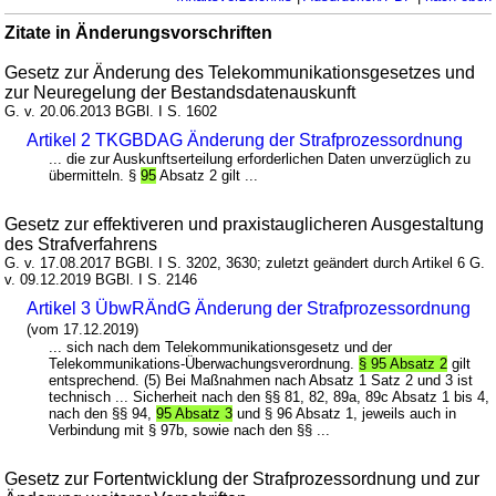
Zitate in Änderungsvorschriften
Gesetz zur Änderung des Telekommunikationsgesetzes und
zur Neuregelung der Bestandsdatenauskunft
G. v. 20.06.2013 BGBl. I S. 1602
Artikel 2 TKGBDAG Änderung der Strafprozessordnung
... die zur Auskunftserteilung erforderlichen Daten unverzüglich zu
übermitteln. §
95
Absatz 2 gilt ...
Gesetz zur effektiveren und praxistauglicheren Ausgestaltung
des Strafverfahrens
G. v. 17.08.2017 BGBl. I S. 3202, 3630; zuletzt geändert durch Artikel 6 G.
v. 09.12.2019 BGBl. I S. 2146
Artikel 3 ÜbwRÄndG Änderung der Strafprozessordnung
(vom 17.12.2019)
... sich nach dem Telekommunikationsgesetz und der
Telekommunikations-Überwachungsverordnung.
§ 95 Absatz 2
gilt
entsprechend. (5) Bei Maßnahmen nach Absatz 1 Satz 2 und 3 ist
technisch ... Sicherheit nach den §§ 81, 82, 89a, 89c Absatz 1 bis 4,
nach den §§ 94,
95 Absatz 3
und § 96 Absatz 1, jeweils auch in
Verbindung mit § 97b, sowie nach den §§ ...
Gesetz zur Fortentwicklung der Strafprozessordnung und zur