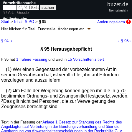
Vorschriftensuche
buzer.de
Normalansicht
§ / Art.
Gesetz
Volltextsuche
Start
>
Inhalt StPO
>
§ 95
Änderungsalarm
Hier klicken für
Titel, Fundstelle, Änderungen
etc.
nur in StPO
§ 95 - Strafprozeßordnung (StPO)
←
→
§ 94
§ 95a
neugefasst durch B. v. 07.04.1987
BGBl. I S. 1074
, 1319; zuletzt geändert
§ 95 Herausgabepflicht
durch
Artikel 15
G. v. 03.07.2026
BGBl. 2026 I Nr. 199
Geltung ab 01.01.1975; FNA: 312-2
Strafverfahren, Strafvollzug,
Bundeszentralregister
§ 95 hat
1 frühere Fassung
und wird in
15 Vorschriften zitiert
142 weitere Fassungen
|
wird in 1154 Vorschriften zitiert
(1) Wer einen Gegenstand der vorbezeichneten Art in
Erstes Buch Allgemeine Vorschriften
seinem Gewahrsam hat, ist verpflichtet, ihn auf Erfordern
Achter Abschnitt Ermittlungsmaßnahmen
vorzulegen und auszuliefern.
(2)
1
Im Falle der Weigerung können gegen ihn die in §
70
bestimmten Ordnungs- und Zwangsmittel festgesetzt werden.
2
Das gilt nicht bei Personen, die zur Verweigerung des
Zeugnisses berechtigt sind.
Text in der Fassung der
Anlage 1 Gesetz zur Stärkung des Rechts des
Angeklagten auf Vertretung in der Berufungsverhandlung und über die
Anerkennung von Abwesenheitsentscheidungen in der Rechtshilfe G. v.