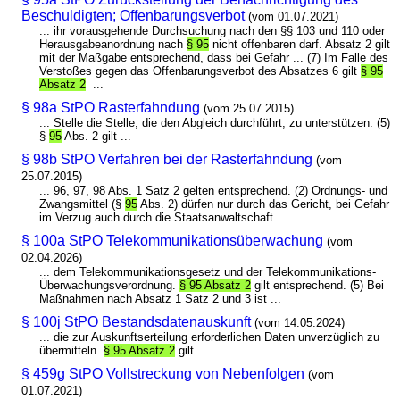
Beschuldigten; Offenbarungsverbot
(vom 01.07.2021)
... ihr vorausgehende Durchsuchung nach den §§ 103 und 110 oder
Herausgabeanordnung nach
§ 95
nicht offenbaren darf. Absatz 2 gilt
mit der Maßgabe entsprechend, dass bei Gefahr ... (7) Im Falle des
Verstoßes gegen das Offenbarungsverbot des Absatzes 6 gilt
§ 95
Absatz 2
...
§ 98a StPO Rasterfahndung
(vom 25.07.2015)
... Stelle die Stelle, die den Abgleich durchführt, zu unterstützen. (5)
§
95
Abs. 2 gilt ...
§ 98b StPO Verfahren bei der Rasterfahndung
(vom
25.07.2015)
... 96, 97, 98 Abs. 1 Satz 2 gelten entsprechend. (2) Ordnungs- und
Zwangsmittel (§
95
Abs. 2) dürfen nur durch das Gericht, bei Gefahr
im Verzug auch durch die Staatsanwaltschaft ...
§ 100a StPO Telekommunikationsüberwachung
(vom
02.04.2026)
... dem Telekommunikationsgesetz und der Telekommunikations-
Überwachungsverordnung.
§ 95 Absatz 2
gilt entsprechend. (5) Bei
Maßnahmen nach Absatz 1 Satz 2 und 3 ist ...
§ 100j StPO Bestandsdatenauskunft
(vom 14.05.2024)
... die zur Auskunftserteilung erforderlichen Daten unverzüglich zu
übermitteln.
§ 95 Absatz 2
gilt ...
§ 459g StPO Vollstreckung von Nebenfolgen
(vom
01.07.2021)