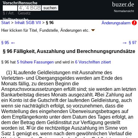
Vorschriftensuche
buzer.de
Normalansicht
§ / Art.
Gesetz
Volltextsuche
Start
>
Inhalt SGB VII
>
§ 96
Änderungsalarm
Hier klicken für
Titel, Fundstelle, Änderungen
etc.
nur in SGB VII
§ 96 - Siebtes Buch Sozialgesetzbuch (SGB VII)
←
→
§ 95
§ 97
- Gesetzliche Unfallversicherung - (SGB VII)
§ 96 Fälligkeit, Auszahlung und Berechnungsgrundsätze
Artikel 1 G. v. 07.08.1996
BGBl. I S. 1254
; zuletzt geändert durch
Artikel 3
G. v. 12.05.2026
BGBl. 2026 I Nr. 140
§ 96 hat
5 frühere Fassungen
und wird in
6 Vorschriften zitiert
Geltung ab 01.01.1997; FNA: 860-7
Sozialgesetzbuch
121 weitere Fassungen
|
Drucksachen / Entwurf / Begründung
|
(1)
1
Laufende Geldleistungen mit Ausnahme des
wird in 525 Vorschriften zitiert
Verletzten- und Übergangsgeldes werden am Ende des
Monats fällig, zu dessen Beginn die
Drittes Kapitel Leistungen nach Eintritt eines
Anspruchsvoraussetzungen erfüllt sind; sie werden am letzten
Versicherungsfalls
Bankarbeitstag dieses Monats ausgezahlt.
2
Bei Zahlung auf
Fünfter Abschnitt Gemeinsame Vorschriften für
ein Konto ist die Gutschrift der laufenden Geldleistung, auch
Leistungen
wenn sie nachträglich erfolgt, so vorzunehmen, dass die
Wertstellung des eingehenden Überweisungsbetrages auf
dem Empfängerkonto unter dem Datum des Tages erfolgt, an
dem der Betrag dem Geldinstitut zur Verfügung gestellt
worden ist.
3
Für die rechtzeitige Auszahlung im Sinne von
Satz 1 genügt es, wenn nach dem gewöhnlichen Verlauf die