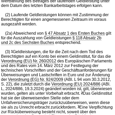
Wertstellung des Betrages der laufenden Geldleistung unter
dem Datum des letzten Bankarbeitstages erfolgen kann.
(2) Laufende Geldleistungen können mit Zustimmung der
Berechtigten für einen angemessenen Zeitraum im voraus
ausgezahlt werden.
(2a) Abweichend von
§ 47 Absatz 1 des Ersten Buches
gilt
für die Auszahlung von Geldleistungen
§ 118 Absatz 2b
und 2c des Sechsten Buches
entsprechend.
(3)
1
Geldleistungen, die für die Zeit nach dem Tod des
Berechtigten auf ein Konto bei einem Geldinstitut, für das die
Verordnung (EU) Nr. 260/2012
des Europäischen Parlaments
und des Rates vom 14. März 2012 zur Festlegung der
technischen Vorschriften und der Geschäftsanforderungen für
Überweisungen und Lastschriften in Euro und zur Änderung
der
Verordnung (EG) Nr. 924/2009
(ABl. L 94 vom 30.3.2012,
S. 22), die zuletzt durch die
Verordnung (EU) 2024/886
(ABl.
L, 2024/886, 19.3.2024) geändert worden ist, gilt, überwiesen
wurden, gelten als unter Vorbehalt erbracht.
2
Das Geldinstitut
hat sie der überweisenden Stelle oder dem
Unfallversicherungsträger zurückzuüberweisen, wenn diese
sie als zu Unrecht erbracht zurückfordern.
3
Eine Verpflichtung
zur Rücküberweisung besteht nicht, soweit über den