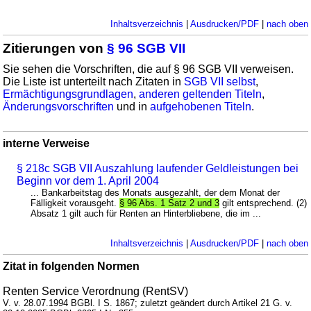
Inhaltsverzeichnis
|
Ausdrucken/PDF
|
nach oben
Zitierungen von
§ 96 SGB VII
Sie sehen die Vorschriften, die auf § 96 SGB VII verweisen.
Die Liste ist unterteilt nach Zitaten in
SGB VII selbst
,
Ermächtigungsgrundlagen
,
anderen geltenden Titeln
,
Änderungsvorschriften
und in
aufgehobenen Titeln
.
interne Verweise
§ 218c SGB VII Auszahlung laufender Geldleistungen bei
Beginn vor dem 1. April 2004
... Bankarbeitstag des Monats ausgezahlt, der dem Monat der
Fälligkeit vorausgeht.
§ 96 Abs. 1 Satz 2 und 3
gilt entsprechend. (2)
Absatz 1 gilt auch für Renten an Hinterbliebene, die im ...
Inhaltsverzeichnis
|
Ausdrucken/PDF
|
nach oben
Zitat in folgenden Normen
Renten Service Verordnung (RentSV)
V. v. 28.07.1994 BGBl. I S. 1867; zuletzt geändert durch Artikel 21 G. v.