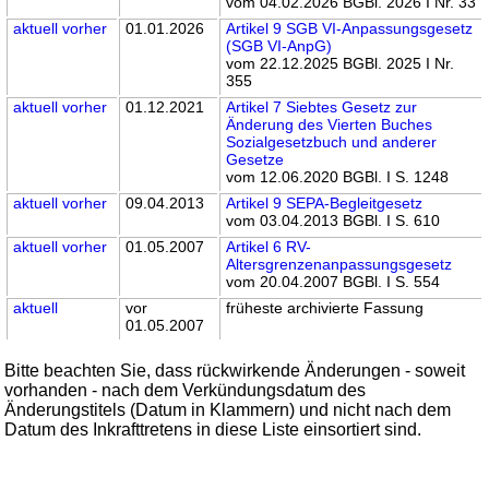
vom 04.02.2026 BGBl. 2026 I Nr. 33
aktuell
vorher
01.01.2026
Artikel 9 SGB VI-Anpassungsgesetz
(SGB VI-AnpG)
vom 22.12.2025 BGBl. 2025 I Nr.
355
aktuell
vorher
01.12.2021
Artikel 7 Siebtes Gesetz zur
Änderung des Vierten Buches
Sozialgesetzbuch und anderer
Gesetze
vom 12.06.2020 BGBl. I S. 1248
aktuell
vorher
09.04.2013
Artikel 9 SEPA-Begleitgesetz
vom 03.04.2013 BGBl. I S. 610
aktuell
vorher
01.05.2007
Artikel 6 RV-
Altersgrenzenanpassungsgesetz
vom 20.04.2007 BGBl. I S. 554
aktuell
vor
früheste archivierte Fassung
01.05.2007
Bitte beachten Sie, dass rückwirkende Änderungen - soweit
vorhanden - nach dem Verkündungsdatum des
Änderungstitels (Datum in Klammern) und nicht nach dem
Datum des Inkrafttretens in diese Liste einsortiert sind.