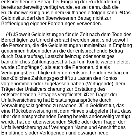
entsprechenden Betrag bei Eingang der Rückforderung
bereits anderweitig verfügt wurde, es sei denn, daß die
Rücküberweisung aus einem Guthaben erfolgen kann.
4
Das
Geldinstitut darf den überwiesenen Betrag nicht zur
Befriedigung eigener Forderungen verwenden.
(4)
1
Soweit Geldleistungen für die Zeit nach dem Tode des
Berechtigten zu Unrecht erbracht worden sind, sind sowohl
die Personen, die die Geldleistungen unmittelbar in Empfang
genommen haben oder an die der entsprechende Betrag
durch Dauerauftrag, Lastschrifteinzug oder sonstiges
bankübliches Zahlungsgeschäft auf ein Konto weitergeleitet
wurde (Empfänger), als auch die Personen, die als
Verfügungsberechtigte über den entsprechenden Betrag ein
bankübliches Zahlungsgeschäft zu Lasten des Kontos
vorgenommen oder zugelassen haben (Verfügende), dem
Träger der Unfallversicherung zur Erstattung des
entsprechenden Betrages verpflichtet.
2
Der Träger der
Unfallversicherung hat Erstattungsansprüche durch
Verwaltungsakt geltend zu machen.
3
Ein Geldinstitut, das
eine Rücküberweisung mit dem Hinweis abgelehnt hat, dass
über den entsprechenden Betrag bereits anderweitig verfügt
wurde, hat der überweisenden Stelle oder dem Träger der
Unfallversicherung auf Verlangen Name und Anschrift des
Empfängers oder Verfügenden und etwaiger neuer