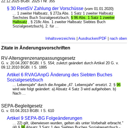
22.12.2025 BGBl. 2025 I Nr. 355
§ 30 RentSV Zahlung der Vorschüsse
(vom 01.01.2020)
... 1 zweiter Halbsatz, § 272a Abs. 1 Satz 1 zweiter Halbsatz
Sechstes Buch Sozialgesetzbuch;
§ 96 Abs. 1 Satz 1 zweiter
Halbsatz
, § 218c Abs. 1 zweiter Halbsatz Siebtes Buch
Sozialgesetzbuch), 2. für ...
Inhaltsverzeichnis
|
Ausdrucken/PDF
|
nach oben
Zitate in Änderungsvorschriften
RV-Altersgrenzenanpassungsgesetz
G. v. 20.04.2007 BGBl. I S. 554; zuletzt geändert durch Artikel 20 G. v.
09.12.2010 BGBl. I S. 1885
Artikel 6 RVAGAnpG Änderung des Siebten Buches
Sozialgesetzbuch
... Lebensjahr" durch die Angabe „47. Lebensjahr" ersetzt. 2. §
96
wird wie folgt geändert: a) Absatz 4 Satz 3 wird aufgehoben. b)
Nach ...
SEPA-Begleitgesetz
G. v. 03.04.2013 BGBl. I S. 610
Artikel 9 SEPA-BG Folgeänderungen
... 22) gilt, überwiesen wurden, gelten als unter Vorbehalt erbracht."
(4) §
96
Absatz 3 Satz 1 des Siebten Buches Sozialgesetzbuch -