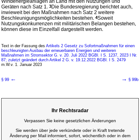
Windenergieanlagen an Land mit den Nutzungen und
Geräten nach Satz 1.
3
Die Bundesregierung berichtet auch,
inwieweit bei den Maßnahmen nach Satz 2 weitere
Beschleunigungsmöglichkeiten bestehen.
4
Soweit
Nutzungskonkurrenzen mit militärischen Belangen bestehen,
können diese im Einzelfall dargestellt werden.
Text in der Fassung des
Artikels 2 Gesetz zu Sofortmaßnahmen für einen
beschleunigten Ausbau der erneuerbaren Energien und weiteren
Maßnahmen im Stromsektor G. v. 20. Juli 2022 BGBl. I S. 1237, 2023 I Nr.
87; zuletzt geändert durch Artikel 2 G. v. 19.12.2022 BGBl. I S. 2479
m.W.v. 1. Januar 2023
←
→
§ 99
§ 99b
Ihr Rechtsradar
Verpassen Sie keine gesetzlichen Änderungen
Sie werden über jede verkündete oder in Kraft tretende
Änderung per Mail informiert, sofort, wöchentlich oder in dem