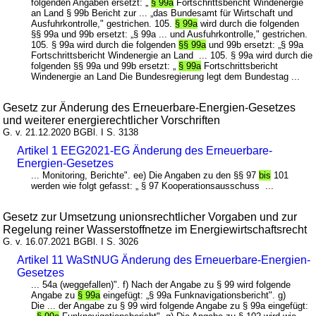
folgenden Angaben ersetzt: „
§ 99a
Fortschrittsbericht Windenergie
an Land § 99b Bericht zur ... „das Bundesamt für Wirtschaft und
Ausfuhrkontrolle," gestrichen. 105.
§ 99a
wird durch die folgenden
§§ 99a und 99b ersetzt: „§ 99a ... und Ausfuhrkontrolle," gestrichen.
105. § 99a wird durch die folgenden
§§ 99a
und 99b ersetzt: „§ 99a
Fortschrittsbericht Windenergie an Land ... 105. § 99a wird durch die
folgenden §§ 99a und 99b ersetzt: „
§ 99a
Fortschrittsbericht
Windenergie an Land Die Bundesregierung legt dem Bundestag ...
Gesetz zur Änderung des Erneuerbare-Energien-Gesetzes
und weiterer energierechtlicher Vorschriften
G. v. 21.12.2020 BGBl. I S. 3138
Artikel 1 EEG2021-EG Änderung des Erneuerbare-
Energien-Gesetzes
... Monitoring, Berichte". ee) Die Angaben zu den §§ 97
bis
101
werden wie folgt gefasst: „ § 97 Kooperationsausschuss ...
Gesetz zur Umsetzung unionsrechtlicher Vorgaben und zur
Regelung reiner Wasserstoffnetze im Energiewirtschaftsrecht
G. v. 16.07.2021 BGBl. I S. 3026
Artikel 11 WaStNUG Änderung des Erneuerbare-Energien-
Gesetzes
... 54a (weggefallen)". f) Nach der Angabe zu § 99 wird folgende
Angabe zu
§ 99a
eingefügt: „§ 99a Funknavigationsbericht". g)
Die ... der Angabe zu § 99 wird folgende Angabe zu § 99a eingefügt: