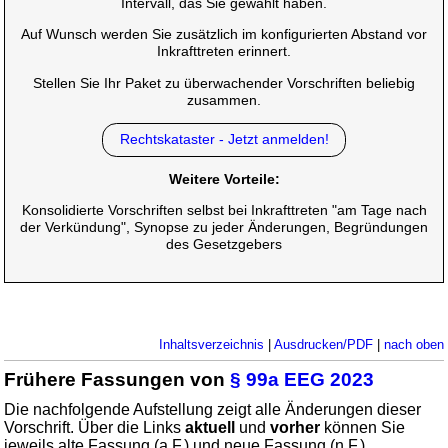
Intervall, das Sie gewählt haben.
Auf Wunsch werden Sie zusätzlich im konfigurierten Abstand vor
Inkrafttreten erinnert.
Stellen Sie Ihr Paket zu überwachender Vorschriften beliebig
zusammen.
Rechtskataster - Jetzt anmelden!
Weitere Vorteile:
Konsolidierte Vorschriften selbst bei Inkrafttreten "am Tage nach
der Verkündung", Synopse zu jeder Änderungen, Begründungen
des Gesetzgebers
Inhaltsverzeichnis
|
Ausdrucken/PDF
|
nach oben
Frühere Fassungen von
§ 99a EEG 2023
Die nachfolgende Aufstellung zeigt alle Änderungen dieser
Vorschrift. Über die Links
aktuell
und
vorher
können Sie
jeweils alte Fassung (a.F.) und neue Fassung (n.F.)