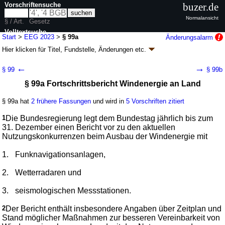
Vorschriftensuche
buzer.de
Normalansicht
§ / Art.
Gesetz
Volltextsuche
Start
>
EEG 2023
>
§ 99a
Änderungsalarm
Hier klicken für
Titel, Fundstelle, Änderungen
etc.
nur in EEG 2023
§ 99a - Erneuerbare-Energien-Gesetz (EEG
←
→
§ 99
§ 99b
2023)
§ 99a Fortschrittsbericht Windenergie an Land
Artikel 1 G. v. 21.07.2014
BGBl. I S. 1066
(
Nr. 33
); zuletzt geändert durch
Artikel 23
G. v. 18.12.2025
BGBl. 2025 I Nr. 347
§ 99a hat
2 frühere Fassungen
und wird in
5 Vorschriften zitiert
Geltung ab 01.08.2014; FNA: 754-27
Energieversorgung
57 weitere Fassungen
|
Drucksachen / Entwurf / Begründung
|
1
Die Bundesregierung legt dem Bundestag jährlich bis zum
wird in 666 Vorschriften zitiert
31. Dezember einen Bericht vor zu den aktuellen
Nutzungskonkurrenzen beim Ausbau der Windenergie mit
Teil 7 Verordnungsermächtigungen, Berichte,
Übergangsbestimmungen
1.
Funknavigationsanlagen,
Abschnitt 2 Kooperationsausschuss, Monitoring,
Berichte
2.
Wetterradaren und
3.
seismologischen Messstationen.
2
Der Bericht enthält insbesondere Angaben über Zeitplan und
Stand möglicher Maßnahmen zur besseren Vereinbarkeit von