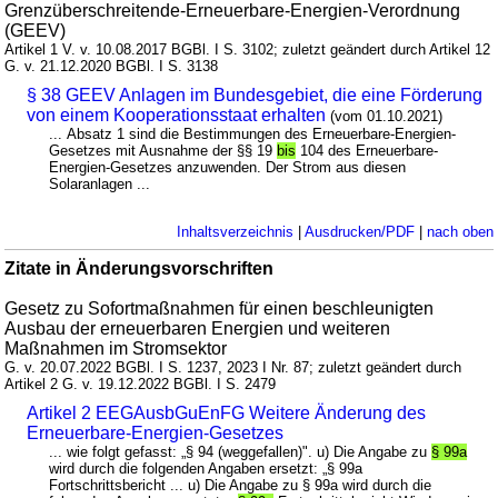
Grenzüberschreitende-Erneuerbare-Energien-Verordnung
(GEEV)
Artikel 1 V. v. 10.08.2017 BGBl. I S. 3102; zuletzt geändert durch Artikel 12
G. v. 21.12.2020 BGBl. I S. 3138
§ 38 GEEV Anlagen im Bundesgebiet, die eine Förderung
von einem Kooperationsstaat erhalten
(vom 01.10.2021)
... Absatz 1 sind die Bestimmungen des Erneuerbare-Energien-
Gesetzes mit Ausnahme der §§ 19
bis
104 des Erneuerbare-
Energien-Gesetzes anzuwenden. Der Strom aus diesen
Solaranlagen ...
Inhaltsverzeichnis
|
Ausdrucken/PDF
|
nach oben
Zitate in Änderungsvorschriften
Gesetz zu Sofortmaßnahmen für einen beschleunigten
Ausbau der erneuerbaren Energien und weiteren
Maßnahmen im Stromsektor
G. v. 20.07.2022 BGBl. I S. 1237, 2023 I Nr. 87; zuletzt geändert durch
Artikel 2 G. v. 19.12.2022 BGBl. I S. 2479
Artikel 2 EEGAusbGuEnFG Weitere Änderung des
Erneuerbare-Energien-Gesetzes
... wie folgt gefasst: „§ 94 (weggefallen)". u) Die Angabe zu
§ 99a
wird durch die folgenden Angaben ersetzt: „§ 99a
Fortschrittsbericht ... u) Die Angabe zu § 99a wird durch die