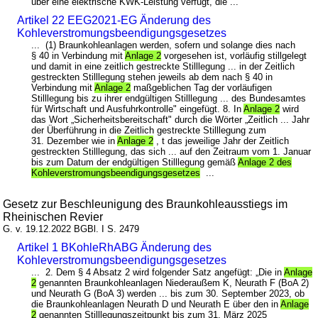
über eine elektrische KWK-Leistung verfügt, die ...
Artikel 22 EEG2021-EG Änderung des
Kohleverstromungsbeendigungsgesetzes
... (1) Braunkohleanlagen werden, sofern und solange dies nach
§ 40 in Verbindung mit
Anlage 2
vorgesehen ist, vorläufig stillgelegt
und damit in eine zeitlich gestreckte Stilllegung ... in der Zeitlich
gestreckten Stilllegung stehen jeweils ab dem nach § 40 in
Verbindung mit
Anlage 2
maßgeblichen Tag der vorläufigen
Stilllegung bis zu ihrer endgültigen Stilllegung ... des Bundesamtes
für Wirtschaft und Ausfuhrkontrolle" eingefügt. 8. In
Anlage 2
wird
das Wort „Sicherheitsbereitschaft" durch die Wörter „Zeitlich ... Jahr
der Überführung in die Zeitlich gestreckte Stilllegung zum
31. Dezember wie in
Anlage 2
, t das jeweilige Jahr der Zeitlich
gestreckten Stilllegung, das sich ... auf den Zeitraum vom 1. Januar
bis zum Datum der endgültigen Stilllegung gemäß
Anlage 2 des
Kohleverstromungsbeendigungsgesetzes
...
Gesetz zur Beschleunigung des Braunkohleausstiegs im
Rheinischen Revier
G. v. 19.12.2022 BGBl. I S. 2479
Artikel 1 BKohleRhABG Änderung des
Kohleverstromungsbeendigungsgesetzes
... 2. Dem § 4 Absatz 2 wird folgender Satz angefügt: „Die in
Anlage
2
genannten Braunkohleanlagen Niederaußem K, Neurath F (BoA 2)
und Neurath G (BoA 3) werden ... bis zum 30. September 2023, ob
die Braunkohleanlagen Neurath D und Neurath E über den in
Anlage
2
genannten Stilllegungszeitpunkt bis zum 31. März 2025