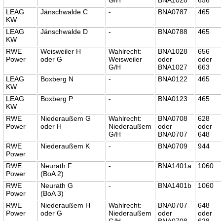
LEAG
Jänschwalde C
-
BNA0787
465
KW
LEAG
Jänschwalde D
-
BNA0788
465
KW
RWE
Weisweiler H
Wahlrecht:
BNA1028
656
Power
oder G
Weisweiler
oder
oder
G/H
BNA1027
663
LEAG
Boxberg N
-
BNA0122
465
KW
LEAG
Boxberg P
-
BNA0123
465
KW
RWE
Niederaußem G
Wahlrecht:
BNA0708
628
Power
oder H
Niederaußem
oder
oder
G/H
BNA0707
648
RWE
Niederaußem K
-
BNA0709
944
Power
RWE
Neurath F
-
BNA1401a
1060
Power
(BoA 2)
RWE
Neurath G
-
BNA1401b
1060
Power
(BoA 3)
RWE
Niederaußem H
Wahlrecht:
BNA0707
648
Power
oder G
Niederaußem
oder
oder
G/H
BNA0708
628