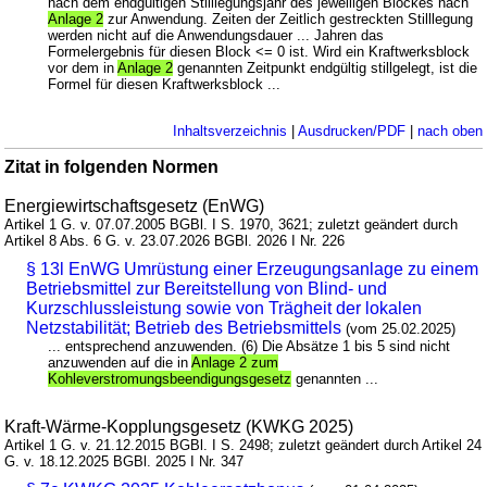
nach dem endgültigen Stilllegungsjahr des jeweiligen Blockes nach
Anlage 2
zur Anwendung. Zeiten der Zeitlich gestreckten Stilllegung
werden nicht auf die Anwendungsdauer ... Jahren das
Formelergebnis für diesen Block <= 0 ist. Wird ein Kraftwerksblock
vor dem in
Anlage 2
genannten Zeitpunkt endgültig stillgelegt, ist die
Formel für diesen Kraftwerksblock ...
Inhaltsverzeichnis
|
Ausdrucken/PDF
|
nach oben
Zitat in folgenden Normen
Energiewirtschaftsgesetz (EnWG)
Artikel 1 G. v. 07.07.2005 BGBl. I S. 1970, 3621; zuletzt geändert durch
Artikel 8 Abs. 6 G. v. 23.07.2026 BGBl. 2026 I Nr. 226
§ 13l EnWG Umrüstung einer Erzeugungsanlage zu einem
Betriebsmittel zur Bereitstellung von Blind- und
Kurzschlussleistung sowie von Trägheit der lokalen
Netzstabilität; Betrieb des Betriebsmittels
(vom 25.02.2025)
... entsprechend anzuwenden. (6) Die Absätze 1 bis 5 sind nicht
anzuwenden auf die in
Anlage 2 zum
Kohleverstromungsbeendigungsgesetz
genannten ...
Kraft-Wärme-Kopplungsgesetz (KWKG 2025)
Artikel 1 G. v. 21.12.2015 BGBl. I S. 2498; zuletzt geändert durch Artikel 24
G. v. 18.12.2025 BGBl. 2025 I Nr. 347