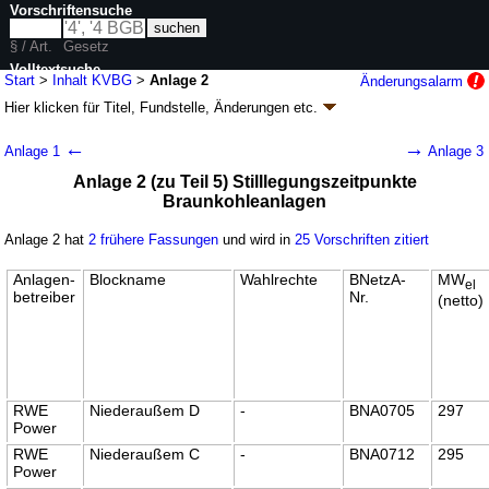
Vorschriftensuche
§ / Art.
Gesetz
Volltextsuche
Start
>
Inhalt KVBG
>
Anlage 2
Änderungsalarm
Hier klicken für
Titel, Fundstelle, Änderungen
etc.
nur in KVBG
Anlage 2 -
←
→
Anlage 1
Anlage 3
Kohleverstromungsbeendigungsgesetz (KVBG)
Anlage 2 (zu Teil 5) Stilllegungszeitpunkte
Artikel 1 G. v. 08.08.2020
BGBl. I S. 1818
(
Nr. 37
); zuletzt geändert durch
Braunkohleanlagen
Artikel 2
G. v. 25.11.2025
BGBl. 2025 I Nr. 283
Geltung ab 14.08.2020; FNA: 754-31
Energieversorgung
Anlage 2 hat
2 frühere Fassungen
und wird in
25 Vorschriften zitiert
9 weitere Fassungen
|
Drucksachen / Entwurf / Begründung
|
wird in 48 Vorschriften zitiert
Anlagen-
Blockname
Wahlrechte
BNetzA-
MW
el
betreiber
Nr.
Teil 10 Sonstige Bestimmungen
(netto)
RWE
Niederaußem D
-
BNA0705
297
Power
RWE
Niederaußem C
-
BNA0712
295
Power