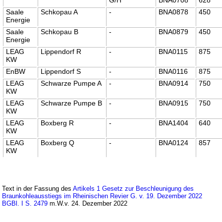
Saale
Schkopau A
-
BNA0878
450
Energie
Saale
Schkopau B
-
BNA0879
450
Energie
LEAG
Lippendorf R
-
BNA0115
875
KW
EnBW
Lippendorf S
-
BNA0116
875
LEAG
Schwarze Pumpe A
-
BNA0914
750
KW
LEAG
Schwarze Pumpe B
-
BNA0915
750
KW
LEAG
Boxberg R
-
BNA1404
640
KW
LEAG
Boxberg Q
-
BNA0124
857
KW
Text in der Fassung des
Artikels 1 Gesetz zur Beschleunigung des
Braunkohleausstiegs im Rheinischen Revier G. v. 19. Dezember 2022
BGBl. I S. 2479
m.W.v. 24. Dezember 2022