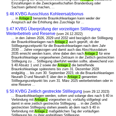
Einzahlungen in die Zweckgesellschaften Brandenburg oder
Sachsen geltend machen, ...
§ 46 KVBG Ausschluss Kohleersatzbonus
... in
Anlage 2
benannte Braunkohleanlagen kann weder der
Anspruch auf die Erhöhung des Zuschlags für ...
§ 47 KVBG Überprüfung der vorzeitigen Stilllegung;
Weiterbetrieb und Reserve
(vom 24.12.2022)
... in den Jahren 2026, 2029 und 2032 wird bezüglich der Stilllegung
der Braunkohleanlagen nach
Anlage 2
auch geprüft, ob der
Stilllegungszeitpunkt für die Braunkohleanlagen nach dem Jahr
2030 ... Jahre vorgezogen und damit auch das Abschlussdatum
2035 erreicht werden kann, ohne dabei den nach
Anlage 2
für eine
Braunkohleanlage vorgesehenen Zeitraum in der Zeitlich gestreckten
Stilllegung zu ... Stilllegung überführt werden sollte, abweichend von
§ 40 Absatz 1 und 2 sowie der
Anlage 2
die betreffende
Braunkohleanlage spätestens bis zum 31. Dezember 2029
endgültig ... bis zum 30. September 2023, ob die Braunkohleanlagen
Neurath D und Neurath E über den in
Anlage 2
genannten
Stilllegungszeitpunkt bis zum 31. März 2025 weiterbetrieben oder in
eine Reserve ...
§ 50 KVBG Zeitlich gestreckte Stilllegung
(vom 29.12.2023)
... Braunkohleanlagen werden, sofern und solange dies nach § 40 in
Verbindung mit
Anlage 2
vorgesehen ist, vorläufig stillgelegt und
damit in eine zeitlich gestreckte Stilllegung ... in der Zeitlich
gestreckten Stilllegung stehen jeweils ab dem nach § 40 in
Verbindung mit
Anlage 2
maßgeblichen Tag der vorläufigen
Stilllegung bis zu ihrer endgültigen Stilllegung ...