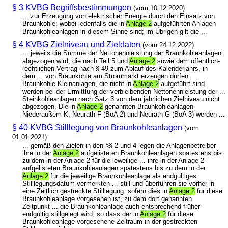
§ 3 KVBG Begriffsbestimmungen
(vom 10.12.2020)
... zur Erzeugung von elektrischer Energie durch den Einsatz von
Braunkohle; wobei jedenfalls die in
Anlage 2
aufgeführten Anlagen
Braunkohleanlagen in diesem Sinne sind; im Übrigen gilt die ...
§ 4 KVBG Zielniveau und Zieldaten
(vom 24.12.2022)
... jeweils die Summe der Nettonennleistung der Braunkohleanlagen
abgezogen wird, die nach Teil 5 und
Anlage 2
sowie dem öffentlich-
rechtlichen Vertrag nach § 49 zum Ablauf des Kalenderjahrs, in
dem ... von Braunkohle am Strommarkt erzeugen dürfen.
Braunkohle-Kleinanlagen, die nicht in
Anlage 2
aufgeführt sind,
werden bei der Ermittlung der verbleibenden Nettonennleistung der ...
Steinkohleanlagen nach Satz 3 von dem jährlichen Zielniveau nicht
abgezogen. Die in
Anlage 2
genannten Braunkohleanlagen
Niederaußem K, Neurath F (BoA 2) und Neurath G (BoA 3) werden ...
§ 40 KVBG Stilllegung von Braunkohleanlagen
(vom
01.01.2021)
... gemäß den Zielen in den §§ 2 und 4 legen die Anlagenbetreiber
ihre in der
Anlage 2
aufgelisteten Braunkohleanlagen spätestens bis
zu dem in der Anlage 2 für die jeweilige ... ihre in der Anlage 2
aufgelisteten Braunkohleanlagen spätestens bis zu dem in der
Anlage 2
für die jeweilige Braunkohleanlage als endgültiges
Stilllegungsdatum vermerkten ... still und überführen sie vorher in
eine Zeitlich gestreckte Stilllegung, sofern dies in
Anlage 2
für diese
Braunkohleanlage vorgesehen ist, zu dem dort genannten
Zeitpunkt ... die Braunkohleanlage auch entsprechend früher
endgültig stillgelegt wird, so dass der in
Anlage 2
für diese
Braunkohleanlage vorgesehene Zeitraum in der gestreckten