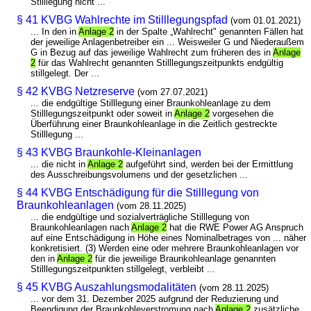
Stilllegung nicht ...
§ 41 KVBG Wahlrechte im Stilllegungspfad
(vom 01.01.2021)
... In den in
Anlage 2
in der Spalte „Wahlrecht" genannten Fällen hat
der jeweilige Anlagenbetreiber ein ... Weisweiler G und Niederaußem
G in Bezug auf das jeweilige Wahlrecht zum früheren des in
Anlage
2
für das Wahlrecht genannten Stilllegungszeitpunkts endgültig
stillgelegt. Der ...
§ 42 KVBG Netzreserve
(vom 27.07.2021)
... die endgültige Stilllegung einer Braunkohleanlage zu dem
Stilllegungszeitpunkt oder soweit in
Anlage 2
vorgesehen die
Überführung einer Braunkohleanlage in die Zeitlich gestreckte
Stilllegung ...
§ 43 KVBG Braunkohle-Kleinanlagen
... die nicht in
Anlage 2
aufgeführt sind, werden bei der Ermittlung
des Ausschreibungsvolumens und der gesetzlichen ...
§ 44 KVBG Entschädigung für die Stilllegung von
Braunkohleanlagen
(vom 28.11.2025)
... die endgültige und sozialverträgliche Stilllegung von
Braunkohleanlagen nach
Anlage 2
hat die RWE Power AG Anspruch
auf eine Entschädigung in Höhe eines Nominalbetrages von ... näher
konkretisiert. (3) Werden eine oder mehrere Braunkohleanlagen vor
den in
Anlage 2
für die jeweilige Braunkohleanlage genannten
Stilllegungszeitpunkten stillgelegt, verbleibt ...
§ 45 KVBG Auszahlungsmodalitäten
(vom 28.11.2025)
... vor dem 31. Dezember 2025 aufgrund der Reduzierung und
Beendigung der Braunkohleverstromung nach
Anlage 2
zusätzliche