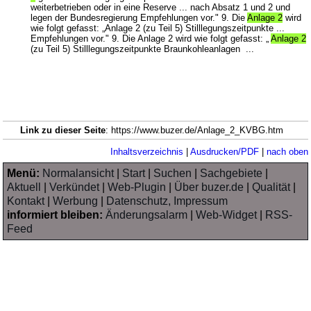
weiterbetrieben oder in eine Reserve ... nach Absatz 1 und 2 und
legen der Bundesregierung Empfehlungen vor." 9. Die
Anlage 2
wird
wie folgt gefasst: „Anlage 2 (zu Teil 5) Stilllegungszeitpunkte ...
Empfehlungen vor." 9. Die Anlage 2 wird wie folgt gefasst: „
Anlage 2
(zu Teil 5) Stilllegungszeitpunkte Braunkohleanlagen ...
Link zu dieser Seite
: https://www.buzer.de/Anlage_2_KVBG.htm
Inhaltsverzeichnis
|
Ausdrucken/PDF
|
nach oben
Menü:
Normalansicht
|
Start
|
Suchen
|
Sachgebiete
|
Aktuell
|
Verkündet
|
Web-Plugin
|
Über buzer.de
|
Qualität
|
Kontakt
|
Werbung
|
Datenschutz, Impressum
informiert bleiben:
Änderungsalarm
|
Web-Widget
|
RSS-
Feed