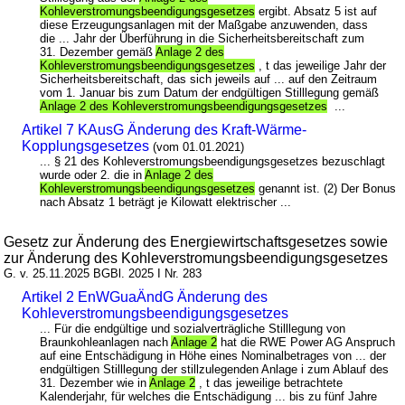
Kohleverstromungsbeendigungsgesetzes
ergibt. Absatz 5 ist auf
diese Erzeugungsanlagen mit der Maßgabe anzuwenden, dass
die ... Jahr der Überführung in die Sicherheitsbereitschaft zum
31. Dezember gemäß
Anlage 2 des
Kohleverstromungsbeendigungsgesetzes
, t das jeweilige Jahr der
Sicherheitsbereitschaft, das sich jeweils auf ... auf den Zeitraum
vom 1. Januar bis zum Datum der endgültigen Stilllegung gemäß
Anlage 2 des Kohleverstromungsbeendigungsgesetzes
...
Artikel 7 KAusG Änderung des Kraft-Wärme-
Kopplungsgesetzes
(vom 01.01.2021)
... § 21 des Kohleverstromungsbeendigungsgesetzes bezuschlagt
wurde oder 2. die in
Anlage 2 des
Kohleverstromungsbeendigungsgesetzes
genannt ist. (2) Der Bonus
nach Absatz 1 beträgt je Kilowatt elektrischer ...
Gesetz zur Änderung des Energiewirtschaftsgesetzes sowie
zur Änderung des Kohleverstromungsbeendigungsgesetzes
G. v. 25.11.2025 BGBl. 2025 I Nr. 283
Artikel 2 EnWGuaÄndG Änderung des
Kohleverstromungsbeendigungsgesetzes
... Für die endgültige und sozialverträgliche Stilllegung von
Braunkohleanlagen nach
Anlage 2
hat die RWE Power AG Anspruch
auf eine Entschädigung in Höhe eines Nominalbetrages von ... der
endgültigen Stilllegung der stillzulegenden Anlage i zum Ablauf des
31. Dezember wie in
Anlage 2
, t das jeweilige betrachtete
Kalenderjahr, für welches die Entschädigung ... bis zu fünf Jahre