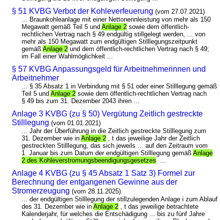
§ 51 KVBG Verbot der Kohleverfeuerung
(vom 27.07.2021)
... Braunkohleanlage mit einer Nettonennleistung von mehr als 150
Megawatt gemäß Teil 5 und
Anlage 2
sowie dem öffentlich-
rechtlichen Vertrag nach § 49 endgültig stillgelegt werden, ... von
mehr als 150 Megawatt zum endgültigen Stilllegungszeitpunkt
gemäß
Anlage 2
und dem öffentlich-rechtlichen Vertrag nach § 49;
im Fall einer Wahlmöglichkeit ...
§ 57 KVBG Anpassungsgeld für Arbeitnehmerinnen und
Arbeitnehmer
... § 35 Absatz 1 in Verbindung mit § 51 oder einer Stilllegung gemäß
Teil 5 und
Anlage 2
sowie dem öffentlich-rechtlichen Vertrag nach
§ 49 bis zum 31. Dezember 2043 ihren ...
Anlage 3 KVBG (zu § 50) Vergütung Zeitlich gestreckte
Stilllegung
(vom 01.01.2021)
... Jahr der Überführung in die Zeitlich gestreckte Stilllegung zum
31. Dezember wie in
Anlage 2
, t das jeweilige Jahr der Zeitlich
gestreckten Stilllegung, das sich jeweils ... auf den Zeitraum vom
1. Januar bis zum Datum der endgültigen Stilllegung gemäß
Anlage
2 des Kohleverstromungsbeendigungsgesetzes
...
Anlage 4 KVBG (zu § 45 Absatz 1 Satz 3) Formel zur
Berechnung der entgangenen Gewinne aus der
Stromerzeugung
(vom 28.11.2025)
... der endgültigen Stilllegung der stillzulegenden Anlage i zum Ablauf
des 31. Dezember wie in
Anlage 2
, t das jeweilige betrachtete
Kalenderjahr, für welches die Entschädigung ... bis zu fünf Jahre