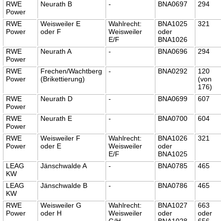
RWE
Neurath B
-
BNA0697
294
Power
RWE
Weisweiler E
Wahlrecht:
BNA1025
321
Power
oder F
Weisweiler
oder
E/F
BNA1026
RWE
Neurath A
-
BNA0696
294
Power
RWE
Frechen/Wachtberg
-
BNA0292
120
Power
(Brikettierung)
(von
176)
RWE
Neurath D
-
BNA0699
607
Power
RWE
Neurath E
-
BNA0700
604
Power
RWE
Weisweiler F
Wahlrecht:
BNA1026
321
Power
oder E
Weisweiler
oder
E/F
BNA1025
LEAG
Jänschwalde A
-
BNA0785
465
KW
LEAG
Jänschwalde B
-
BNA0786
465
KW
RWE
Weisweiler G
Wahlrecht:
BNA1027
663
Power
oder H
Weisweiler
oder
oder
G/H
BNA1028
656