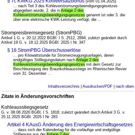
§ 7c KWKG 2025 Kohleersatzbonus
(vom 01.04.2025)
... nach Teil 3 des Kohleverstromungsbeendigungsgesetzes
abgegeben wurde, 2. die in
Anlage 2 des
Kohleverstromungsbeendigungsgesetzes
genannt ist oder 3. die
über eine elektrische KWK-Leistung verfügt, die ...
Strompreisbremsegesetz (StromPBG)
Artikel 1 G. v. 20.12.2022 BGBl. I S. 2512, 2894; zuletzt geändert durch
Artikel 19 G. v. 18.12.2025 BGBl. 2025 I Nr. 347
§ 16 StromPBG Überschusserlöse
... pro Kilowattstunde für Stromerzeugungsanlagen, deren
endgültiges Stilllegungsdatum nach
Anlage 2 des
Kohleverstromungsbeendigungsgesetzes
mit dem Gesetz zur
Beschleunigung des Braunkohleausstiegs im Rheinischen Revier
vom 31. Dezember ...
Inhaltsverzeichnis
|
Ausdrucken/PDF
|
nach oben
Zitate in Änderungsvorschriften
Kohleausstiegsgesetz
G. v. 08.08.2020 BGBl. I S. 1818; zuletzt geändert durch Artikel 3 G. v.
25.11.2025 BGBl. 2025 I Nr. 283
Artikel 4 KAusG Änderung des Energiewirtschaftsgesetzes
... dass sich der Kalendertag für die vorläufige und endgültige
Stilllegung aus der
Anlage 2 des