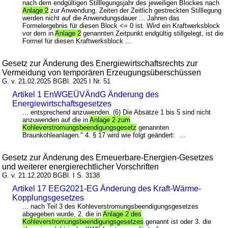
nach dem endgültigen Stilllegungsjahr des jeweiligen Blockes nach
Anlage 2
zur Anwendung. Zeiten der Zeitlich gestreckten Stilllegung
werden nicht auf die Anwendungsdauer ... Jahren das
Formelergebnis für diesen Block <= 0 ist. Wird ein Kraftwerksblock
vor dem in
Anlage 2
genannten Zeitpunkt endgültig stillgelegt, ist die
Formel für diesen Kraftwerksblock ...
Gesetz zur Änderung des Energiewirtschaftsrechts zur
Vermeidung von temporären Erzeugungsüberschüssen
G. v. 21.02.2025 BGBl. 2025 I Nr. 51
Artikel 1 EnWGEÜVÄndG Änderung des
Energiewirtschaftsgesetzes
... entsprechend anzuwenden. (6) Die Absätze 1 bis 5 sind nicht
anzuwenden auf die in
Anlage 2 zum
Kohleverstromungsbeendigungsgesetz
genannten
Braunkohleanlagen." 4. § 17 wird wie folgt geändert: ...
Gesetz zur Änderung des Erneuerbare-Energien-Gesetzes
und weiterer energierechtlicher Vorschriften
G. v. 21.12.2020 BGBl. I S. 3138
Artikel 17 EEG2021-EG Änderung des Kraft-Wärme-
Kopplungsgesetzes
... nach Teil 3 des Kohleverstromungsbeendigungsgesetzes
abgegeben wurde, 2. die in
Anlage 2 des
Kohleverstromungsbeendigungsgesetzes
genannt ist oder 3. die