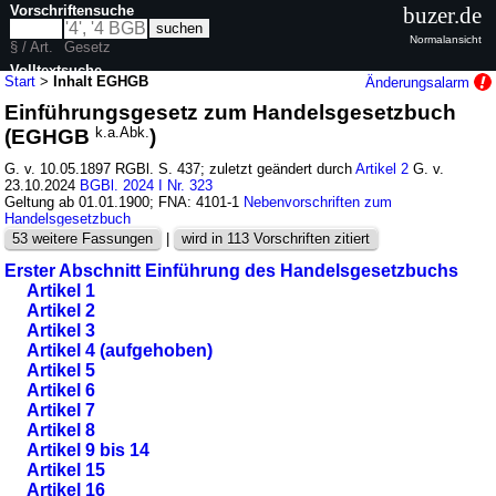
Vorschriftensuche
buzer.de
Normalansicht
§ / Art.
Gesetz
Volltextsuche
Start
>
Inhalt EGHGB
Änderungsalarm
Einführungsgesetz zum Handelsgesetzbuch
nur in EGHGB
(EGHGB
k.a.Abk.
)
G. v. 10.05.1897 RGBl. S. 437; zuletzt geändert durch
Artikel 2
G. v.
23.10.2024
BGBl. 2024 I Nr. 323
Geltung ab 01.01.1900; FNA: 4101-1
Nebenvorschriften zum
Handelsgesetzbuch
53 weitere Fassungen
|
wird in 113 Vorschriften zitiert
Erster Abschnitt Einführung des Handelsgesetzbuchs
Artikel 1
Artikel 2
Artikel 3
Artikel 4 (aufgehoben)
Artikel 5
Artikel 6
Artikel 7
Artikel 8
Artikel 9 bis 14
Artikel 15
Artikel 16