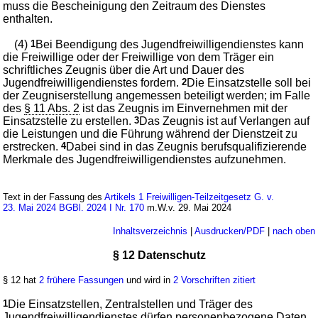
muss die Bescheinigung den Zeitraum des Dienstes
enthalten.
(4)
1
Bei Beendigung des Jugendfreiwilligendienstes kann
die Freiwillige oder der Freiwillige von dem Träger ein
schriftliches Zeugnis über die Art und Dauer des
Jugendfreiwilligendienstes fordern.
2
Die Einsatzstelle soll bei
der Zeugniserstellung angemessen beteiligt werden; im Falle
des
§ 11 Abs. 2
ist das Zeugnis im Einvernehmen mit der
Einsatzstelle zu erstellen.
3
Das Zeugnis ist auf Verlangen auf
die Leistungen und die Führung während der Dienstzeit zu
erstrecken.
4
Dabei sind in das Zeugnis berufsqualifizierende
Merkmale des Jugendfreiwilligendienstes aufzunehmen.
Text in der Fassung des
Artikels 1 Freiwilligen-Teilzeitgesetz G. v.
23. Mai 2024 BGBl. 2024 I Nr. 170
m.W.v. 29. Mai 2024
Inhaltsverzeichnis
|
Ausdrucken/PDF
|
nach oben
§ 12 Datenschutz
§ 12 hat
2 frühere Fassungen
und wird in
2 Vorschriften zitiert
1
Die Einsatzstellen, Zentralstellen und Träger des
Jugendfreiwilligendienstes dürfen personenbezogene Daten