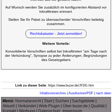
Auf Wunsch werden Sie zusätzlich im konfigurierten Abstand vor
Inkrafttreten erinnert.
Stellen Sie Ihr Paket zu überwachender Vorschriften beliebig
zusammen.
Rechtskataster - Jetzt anmelden!
Weitere Vorteile:
Konsolidierte Vorschriften selbst bei Inkrafttreten "am Tage nach
der Verkündung", Synopse zu jeder Änderungen, Begründungen
des Gesetzgebers
Link zu dieser Seite
: https://www.buzer.de/JFDG.htm
Inhaltsverzeichnis
|
Ausdrucken/PDF
|
nach oben
Menü:
Normalansicht
|
Start
|
Suchen
|
Sachgebiete
|
Aktuell
|
Verkündet
|
Web-Plugin
|
Über buzer.de
|
Qualität
|
Kontakt
|
Werbung
|
Datenschutz, Impressum