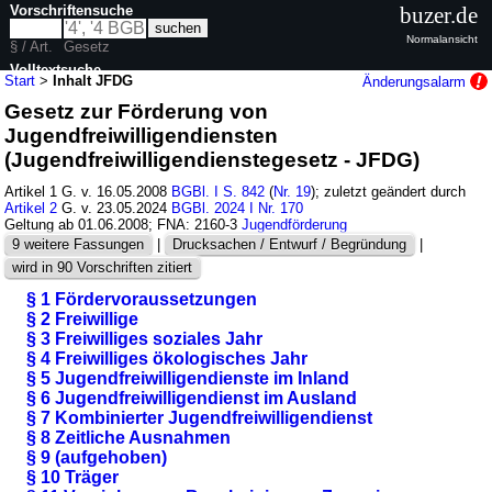
Vorschriftensuche
buzer.de
Normalansicht
§ / Art.
Gesetz
Volltextsuche
Start
>
Inhalt JFDG
Änderungsalarm
Gesetz zur Förderung von
nur in JFDG
Jugendfreiwilligendiensten
(Jugendfreiwilligendienstegesetz - JFDG)
Artikel 1 G. v. 16.05.2008
BGBl. I S. 842
(
Nr. 19
); zuletzt geändert durch
Artikel 2
G. v. 23.05.2024
BGBl. 2024 I Nr. 170
Geltung ab 01.06.2008; FNA: 2160-3
Jugendförderung
9 weitere Fassungen
|
Drucksachen / Entwurf / Begründung
|
wird in 90 Vorschriften zitiert
§ 1 Fördervoraussetzungen
§ 2 Freiwillige
§ 3 Freiwilliges soziales Jahr
§ 4 Freiwilliges ökologisches Jahr
§ 5 Jugendfreiwilligendienste im Inland
§ 6 Jugendfreiwilligendienst im Ausland
§ 7 Kombinierter Jugendfreiwilligendienst
§ 8 Zeitliche Ausnahmen
§ 9 (aufgehoben)
§ 10 Träger