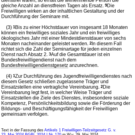
dienstfrei wären, so erhält die teilnehmende Person die
gleiche Anzahl an dienstfreien Tagen als Ersatz.
9
Die
Freiwilligen wirken an der inhaltlichen Gestaltung und der
Durchführung der Seminare mit.
(3)
1
Bis zu einer Höchstdauer von insgesamt 18 Monaten
können ein freiwilliges soziales Jahr und ein freiwilliges
ökologisches Jahr mit einer Mindestdienstdauer von sechs
Monaten nacheinander geleistet werden.
2
In diesem Fall
richtet sich die Zahl der Seminartage für jeden einzelnen
Dienst nach Absatz 2.
3
Auf die Gesamtdauer ist ein
Bundesfreiwilligendienst nach dem
Bundesfreiwilligendienstgesetz
anzurechnen.
(4)
1
Zur Durchführung des Jugendfreiwilligendienstes nach
diesem Gesetz schließen zugelassene Träger und
Einsatzstellen eine vertragliche Vereinbarung.
2
Die
Vereinbarung legt fest, in welcher Weise Träger und
Einsatzstellen die Ziele des Dienstes, insbesondere soziale
Kompetenz, Persönlichkeitsbildung sowie die Förderung der
Bildungs- und Beschäftigungsfähigkeit der Freiwilligen
gemeinsam verfolgen.
Text in der Fassung des
Artikels 1 Freiwilligen-Teilzeitgesetz G. v.
23. Mai 2024 BGBl. 2024 I Nr. 170
m.W.v. 29. Mai 2024