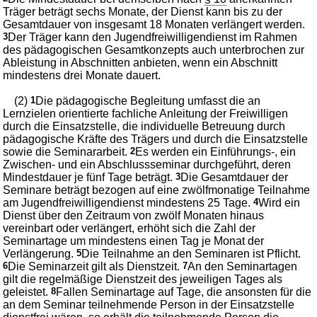
Träger beträgt sechs Monate, der Dienst kann bis zu der
Gesamtdauer von insgesamt 18 Monaten verlängert werden.
3
Der Träger kann den Jugendfreiwilligendienst im Rahmen
des pädagogischen Gesamtkonzepts auch unterbrochen zur
Ableistung in Abschnitten anbieten, wenn ein Abschnitt
mindestens drei Monate dauert.
(2)
1
Die pädagogische Begleitung umfasst die an
Lernzielen orientierte fachliche Anleitung der Freiwilligen
durch die Einsatzstelle, die individuelle Betreuung durch
pädagogische Kräfte des Trägers und durch die Einsatzstelle
sowie die Seminararbeit.
2
Es werden ein Einführungs-, ein
Zwischen- und ein Abschlussseminar durchgeführt, deren
Mindestdauer je fünf Tage beträgt.
3
Die Gesamtdauer der
Seminare beträgt bezogen auf eine zwölfmonatige Teilnahme
am Jugendfreiwilligendienst mindestens 25 Tage.
4
Wird ein
Dienst über den Zeitraum von zwölf Monaten hinaus
vereinbart oder verlängert, erhöht sich die Zahl der
Seminartage um mindestens einen Tag je Monat der
Verlängerung.
5
Die Teilnahme an den Seminaren ist Pflicht.
6
Die Seminarzeit gilt als Dienstzeit.
7
An den Seminartagen
gilt die regelmäßige Dienstzeit des jeweiligen Tages als
geleistet.
8
Fallen Seminartage auf Tage, die ansonsten für die
an dem Seminar teilnehmende Person in der Einsatzstelle