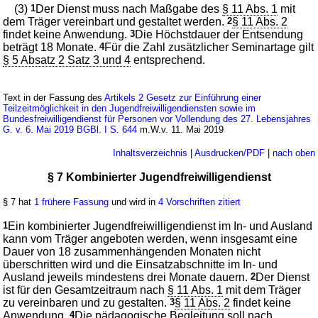
(3)
1
Der Dienst muss nach Maßgabe des
§ 11 Abs. 1
mit
dem Träger vereinbart und gestaltet werden.
2
§ 11 Abs. 2
findet keine Anwendung.
3
Die Höchstdauer der Entsendung
beträgt 18 Monate.
4
Für die Zahl zusätzlicher Seminartage gilt
§ 5 Absatz 2 Satz 3 und 4
entsprechend.
Text in der Fassung des
Artikels 2 Gesetz zur Einführung einer
Teilzeitmöglichkeit in den Jugendfreiwilligendiensten sowie im
Bundesfreiwilligendienst für Personen vor Vollendung des 27. Lebensjahres
G. v. 6. Mai 2019 BGBl. I S. 644
m.W.v. 11. Mai 2019
Inhaltsverzeichnis
|
Ausdrucken/PDF
|
nach oben
§ 7 Kombinierter Jugendfreiwilligendienst
§ 7 hat
1 frühere Fassung
und wird in
4 Vorschriften zitiert
1
Ein kombinierter Jugendfreiwilligendienst im In- und Ausland
kann vom Träger angeboten werden, wenn insgesamt eine
Dauer von 18 zusammenhängenden Monaten nicht
überschritten wird und die Einsatzabschnitte im In- und
Ausland jeweils mindestens drei Monate dauern.
2
Der Dienst
ist für den Gesamtzeitraum nach
§ 11 Abs. 1
mit dem Träger
zu vereinbaren und zu gestalten.
3
§ 11 Abs. 2
findet keine
Anwendung.
4
Die pädagogische Begleitung soll nach