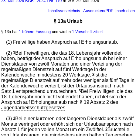
23. Mai 2024 BGBl. 2024 I Nr. 170
m.W.v. 29. Mai 2024
Inhaltsverzeichnis
|
Ausdrucken/PDF
|
nach oben
§ 13a Urlaub
§ 13a hat
1 frühere Fassung
und wird in
1 Vorschrift zitiert
(1) Freiwillige haben Anspruch auf Erholungsurlaub.
(2)
1
Bei Freiwilligen, die das 18. Lebensjahr vollendet
haben, beträgt der Anspruch auf Erholungsurlaub bei einer
Dienstdauer von zwölf Monaten und einer Verteilung der
regelmäßigen Dienstzeit auf fünf Werktage in der
Kalenderwoche mindestens 20 Werktage.
2
Ist die
regelmäßige Dienstzeit auf mehr oder weniger als fünf Tage in
der Kalenderwoche verteilt, ist der Urlaubsanspruch nach
Satz 1 entsprechend umzurechnen.
3
Bei Freiwilligen, die das
18. Lebensjahr noch nicht vollendet haben, richtet sich der
Anspruch auf Erholungsurlaub nach
§ 19 Absatz 2 des
Jugendarbeitsschutzgesetzes
.
(3)
1
Bei einer kürzeren oder längeren Dienstdauer als zwölf
Monate verringert oder erhöht sich der Urlaubsanspruch nach
Absatz 1 für jeden vollen Monat um ein Zwölftel.
2
Bruchteile
von Urlaubstagen, die mindestens einen halben Tag ergeben,