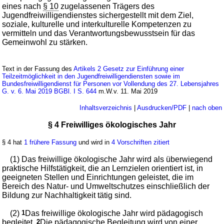
eines nach
§ 10
zugelassenen Trägers des
Jugendfreiwilligendienstes sichergestellt mit dem Ziel,
soziale, kulturelle und interkulturelle Kompetenzen zu
vermitteln und das Verantwortungsbewusstsein für das
Gemeinwohl zu stärken.
Text in der Fassung des
Artikels 2 Gesetz zur Einführung einer
Teilzeitmöglichkeit in den Jugendfreiwilligendiensten sowie im
Bundesfreiwilligendienst für Personen vor Vollendung des 27. Lebensjahres
G. v. 6. Mai 2019 BGBl. I S. 644
m.W.v. 11. Mai 2019
Inhaltsverzeichnis
|
Ausdrucken/PDF
|
nach oben
§ 4 Freiwilliges ökologisches Jahr
§ 4 hat
1 frühere Fassung
und wird in
4 Vorschriften zitiert
(1) Das freiwillige ökologische Jahr wird als überwiegend
praktische Hilfstätigkeit, die an Lernzielen orientiert ist, in
geeigneten Stellen und Einrichtungen geleistet, die im
Bereich des Natur- und Umweltschutzes einschließlich der
Bildung zur Nachhaltigkeit tätig sind.
(2)
1
Das freiwillige ökologische Jahr wird pädagogisch
begleitet.
2
Die pädagogische Begleitung wird von einer