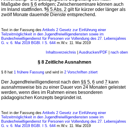
Maßgabe des
§ 6
erfolgen; Zwischenseminare können auch
im Inland stattfinden.
5
§ 5 Abs. 2
gilt für kürzer oder länger als
zwölf Monate dauernde Dienste entsprechend.
Text in der Fassung des
Artikels 2 Gesetz zur Einführung einer
Teilzeitmöglichkeit in den Jugendfreiwilligendiensten sowie im
Bundesfreiwilligendienst für Personen vor Vollendung des 27. Lebensjahres
G. v. 6. Mai 2019 BGBl. I S. 644
m.W.v. 11. Mai 2019
Inhaltsverzeichnis
|
Ausdrucken/PDF
|
nach oben
§ 8 Zeitliche Ausnahmen
§ 8 hat
1 frühere Fassung
und wird in
2 Vorschriften zitiert
Der Jugendfreiwilligendienst nach den
§§ 5
,
6
und
7
kann
ausnahmsweise bis zu einer Dauer von 24 Monaten geleistet
werden, wenn dies im Rahmen eines besonderen
pädagogischen Konzepts begründet ist.
Text in der Fassung des
Artikels 2 Gesetz zur Einführung einer
Teilzeitmöglichkeit in den Jugendfreiwilligendiensten sowie im
Bundesfreiwilligendienst für Personen vor Vollendung des 27. Lebensjahres
G. v. 6. Mai 2019 BGBl. I S. 644
m.W.v. 11. Mai 2019