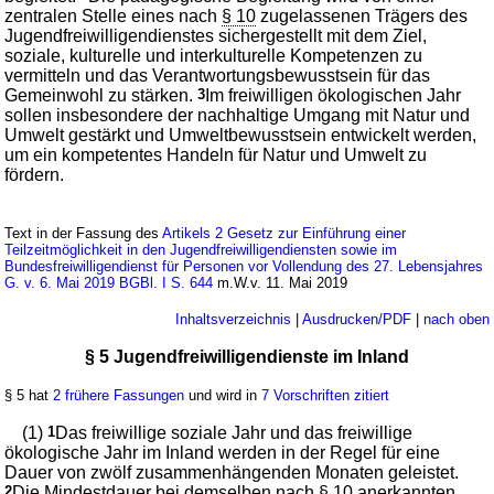
zentralen Stelle eines nach
§ 10
zugelassenen Trägers des
Jugendfreiwilligendienstes sichergestellt mit dem Ziel,
soziale, kulturelle und interkulturelle Kompetenzen zu
vermitteln und das Verantwortungsbewusstsein für das
Gemeinwohl zu stärken.
3
Im freiwilligen ökologischen Jahr
sollen insbesondere der nachhaltige Umgang mit Natur und
Umwelt gestärkt und Umweltbewusstsein entwickelt werden,
um ein kompetentes Handeln für Natur und Umwelt zu
fördern.
Text in der Fassung des
Artikels 2 Gesetz zur Einführung einer
Teilzeitmöglichkeit in den Jugendfreiwilligendiensten sowie im
Bundesfreiwilligendienst für Personen vor Vollendung des 27. Lebensjahres
G. v. 6. Mai 2019 BGBl. I S. 644
m.W.v. 11. Mai 2019
Inhaltsverzeichnis
|
Ausdrucken/PDF
|
nach oben
§ 5 Jugendfreiwilligendienste im Inland
§ 5 hat
2 frühere Fassungen
und wird in
7 Vorschriften zitiert
(1)
1
Das freiwillige soziale Jahr und das freiwillige
ökologische Jahr im Inland werden in der Regel für eine
Dauer von zwölf zusammenhängenden Monaten geleistet.
2
Die Mindestdauer bei demselben nach
§ 10
anerkannten