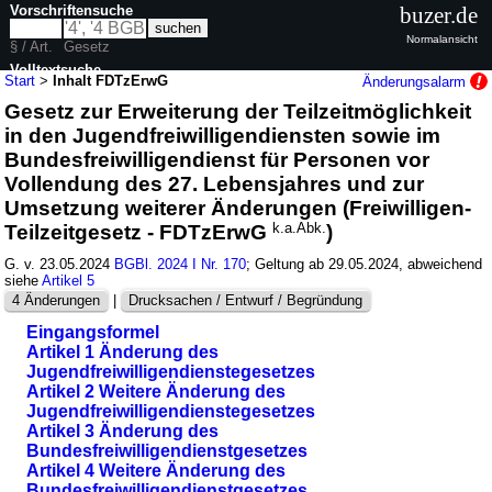
Vorschriftensuche
buzer.de
Normalansicht
§ / Art.
Gesetz
Volltextsuche
Start
>
Inhalt FDTzErwG
Änderungsalarm
Gesetz zur Erweiterung der Teilzeitmöglichkeit
nur in FDTzErwG
in den Jugendfreiwilligendiensten sowie im
Bundesfreiwilligendienst für Personen vor
Vollendung des 27. Lebensjahres und zur
Umsetzung weiterer Änderungen (Freiwilligen-
Teilzeitgesetz - FDTzErwG
k.a.Abk.
)
G. v. 23.05.2024
BGBl. 2024 I Nr. 170
; Geltung ab 29.05.2024, abweichend
siehe
Artikel 5
4 Änderungen
|
Drucksachen / Entwurf / Begründung
Eingangsformel
Artikel 1 Änderung des
Jugendfreiwilligendienstegesetzes
Artikel 2 Weitere Änderung des
Jugendfreiwilligendienstegesetzes
Artikel 3 Änderung des
Bundesfreiwilligendienstgesetzes
Artikel 4 Weitere Änderung des
Bundesfreiwilligendienstgesetzes