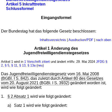
Artikel 5 Inkrafttreten
Schlussformel
Eingangsformel
Der Bundestag hat das folgende Gesetz beschlossen:
Inhaltsverzeichnis
|
Ausdrucken/PDF
|
nach oben
Artikel 1 Änderung des
Jugendfreiwilligendienstegesetzes
Artikel 1 wird in
1 Vorschrift zitiert
und ändert mWv. 29. Mai 2024
JFDG
§
2
,
§ 5
,
§ 11
,
§ 13
,
§ 13a (neu)
Das
Jugendfreiwilligendienstegesetz
vom
16. Mai 2008
(BGBl. I S. 842
), das zuletzt durch
Artikel 80 des Gesetzes
vom 20. August 2021 (BGBl. I S. 3932
) geändert worden ist,
wird wie folgt geändert:
1.
§ 2 Absatz 1
wird wie folgt geändert:
a)
Satz 1 wird wie folgt geändert: