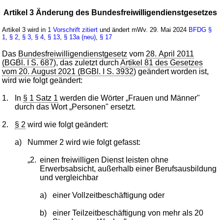
Artikel 3 Änderung des Bundesfreiwilligendienstgesetzes
Artikel 3 wird in
1 Vorschrift zitiert
und ändert mWv. 29. Mai 2024
BFDG
§
1
,
§ 2
,
§ 3
,
§ 4
,
§ 13
,
§ 13a (neu)
,
§ 17
Das
Bundesfreiwilligendienstgesetz
vom
28. April 2011
(BGBl. I S. 687
), das zuletzt durch
Artikel 81 des Gesetzes
vom 20. August 2021 (BGBl. I S. 3932
) geändert worden ist,
wird wie folgt geändert:
1.
In
§ 1 Satz 1
werden die Wörter „Frauen und Männer"
durch das Wort „Personen" ersetzt.
2.
§ 2
wird wie folgt geändert:
a)
Nummer 2 wird wie folgt gefasst:
„2.
einen freiwilligen Dienst leisten ohne
Erwerbsabsicht, außerhalb einer Berufsausbildung
und vergleichbar
a)
einer Vollzeitbeschäftigung oder
b)
einer Teilzeitbeschäftigung von mehr als 20