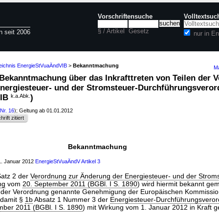
Vorschriftensuche
Volltextsuc
§ / Artikel
Gesetz
n seit 2006
nur in E
zeichnis EnergieStVuaÄndVIB
>
Bekanntmachung
Ma
ekanntmachung über das Inkrafttreten von Teilen der 
nergiesteuer- und der Stromsteuer-Durchführungsvero
VIB
k.a.Abk.
)
Nr. 16
); Geltung ab 01.01.2012
rift zitiert
Bekanntmachung
. Januar 2012
EnergieStVuaÄndV
Artikel 3
atz 2 der
Verordnung zur Änderung der Energiesteuer- und der Strom
ng
vom
20. September 2011 (BGBl. I S. 1890
) wird hiermit bekannt gem
 der Verordnung genannte Genehmigung der Europäischen Kommission
s damit §
1b
Absatz 1 Nummer 3 der
Energiesteuer-Durchführungsvero
mber 2011 (BGBl. I S. 1890
) mit Wirkung vom 1. Januar 2012 in Kraft ge