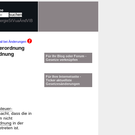
he
nergieStVuaÄndVIB
il bei Änderungen
Verordnung
rdnung
Für Ihr Blog oder Forum -
Gesetze verknüpfen
Für Ihre Internetseite -
Ticker aktuellste
Gesetzesänderungen
steuer-
acht, dass die in
 nicht
rdnung
in der
treten ist.