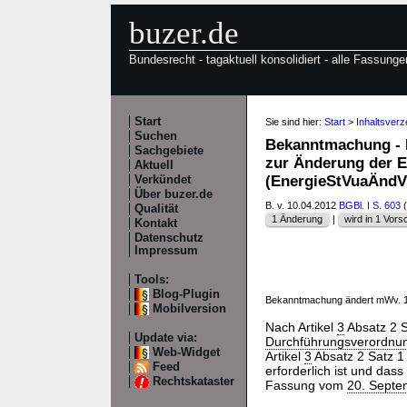
buzer.de
Bundesrecht - tagaktuell konsolidiert - alle Fassunge
Start
Sie sind hier:
Start
>
Inhaltsver
Suchen
Bekanntmachung - B
Sachgebiete
zur Änderung der E
Aktuell
(EnergieStVuaÄnd
Verkündet
Über buzer.de
B. v. 10.04.2012
BGBl. I S. 603
(
Qualität
1 Änderung
|
wird in 1 Vorsch
Kontakt
Datenschutz
Impressum
Tools:
Blog-Plugin
Bekanntmachung ändert mWv. 1
Mobilversion
Nach Artikel
3
Absatz 2 S
Update via:
Durchführungsverordnu
Web-Widget
Artikel
3
Absatz 2 Satz 1
Feed
erforderlich ist und das
Rechtskataster
Fassung vom
20. Septe