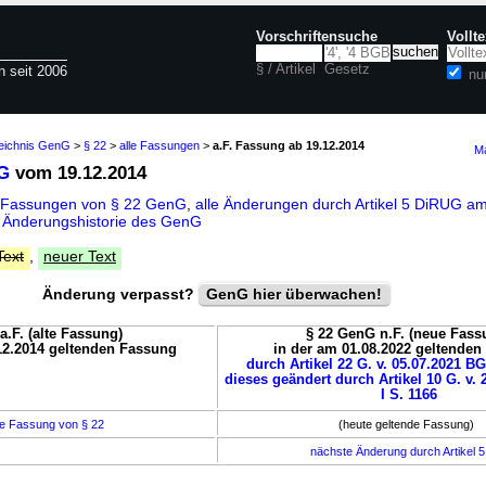
Vorschriftensuche
Vollt
§ / Artikel
Gesetz
n seit 2006
nu
zeichnis GenG
>
§ 22
>
alle Fassungen
>
a.F. Fassung ab 19.12.2014
Ma
G
vom 19.12.2014
e Fassungen von § 22 GenG
,
alle Änderungen durch Artikel 5 DiRUG a
d
Änderungshistorie des GenG
Text
,
neuer Text
Änderung verpasst?
GenG hier überwachen!
a.F. (alte Fassung)
§ 22 GenG n.F. (neue Fass
12.2014 geltenden Fassung
in der am 01.08.2022 geltende
durch Artikel 22 G. v. 05.07.2021 BG
dieses geändert durch Artikel 10 G. v. 
I S. 1166
e Fassung von § 22
(heute geltende Fassung)
nächste Änderung durch Artikel 