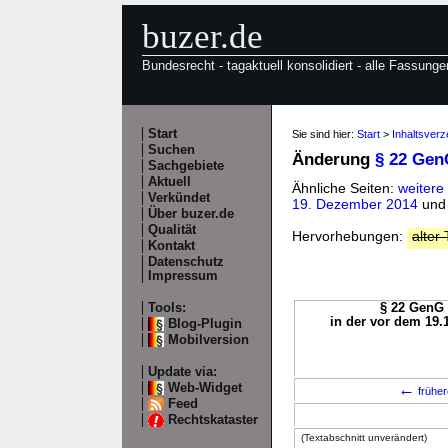
buzer.de
Bundesrecht - tagaktuell konsolidiert - alle Fassunge
Start
Sie sind hier:
Start
>
Inhaltsver
Suchen
Änderung
§ 22 Gen
Sachgebiete
Aktuell
Ähnliche Seiten:
weiter
Verkündet
19. Dezember 2014
un
Über buzer.de
Qualität
Hervorhebungen:
alter 
Kontakt
Datenschutz
Impressum
Tools:
§ 22 GenG 
in der vor dem 19.
Blog-Plugin
Mobilversion
Update via:
←
Web-Widget
früher
Feed
Rechtskataster
(Textabschnitt unverändert)