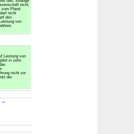
ds darf, solange
ssenschaft nicht
eb zum Pfand
arf nicht
arf den
Leistung von
währen.
f Leistung von
jährt in zehn
das
r
ährung nicht vor
nkt der
→
5