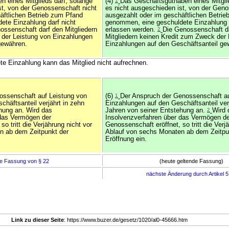
n eines Mitglieds darf, solange
(4)
1
Das Geschäftsguthaben eines Mitglie
st, von der Genossenschaft nicht
es nicht ausgeschieden ist, von der Geno
äftlichen Betrieb zum Pfand
ausgezahlt oder im geschäftlichen Betri
te Einzahlung darf nicht
genommen, eine geschuldete Einzahlung d
ossenschaft darf den Mitgliedern
erlassen werden.
2
Die Genossenschaft d
 der Leistung von Einzahlungen
Mitgliedern keinen Kredit zum Zweck der 
gewähren.
Einzahlungen auf den Geschäftsanteil ge
te Einzahlung kann das Mitglied nicht aufrechnen.
ossenschaft auf Leistung von
(6)
1
Der Anspruch der Genossenschaft au
häftsanteil verjährt in zehn
Einzahlungen auf den Geschäftsanteil ver
hung an. Wird das
Jahren von seiner Entstehung an.
2
Wird 
 das Vermögen der
Insolvenzverfahren über das Vermögen de
o tritt die Verjährung nicht vor
Genossenschaft eröffnet, so tritt die Verj
n ab dem Zeitpunkt der
Ablauf von sechs Monaten ab dem Zeitpu
Eröffnung ein.
e Fassung von § 22
(heute geltende Fassung)
nächste Änderung durch Artikel 
Link zu dieser Seite
: https://www.buzer.de/gesetz/1020/al0-45666.htm