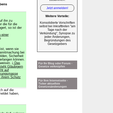
abens
Jetzt anmelden!
Weitere Vorteile:
uf ihn zu
Konsolidierte Vorschriften
 die für die
selbst bei Inkrafttreten "am
ert, so ist der
Tage nach der
Verkündung", Synopse zu
n einer
jeder Änderungen,
s
Begründungen des
Gesetzgebers
ist, wenn sie
kanntmachung bei
den, Sicherheit
 verlangen können.
uweisen.
3
Das
Für Ihr Blog oder Forum -
steht Gläubigern
Gesetze verknüpfen
cht auf
eckungsmasse
u ihrem Schutz
Für Ihre Internetseite -
Ticker aktuellste
Gesetzesänderungen
ch auf die
meldet haben,