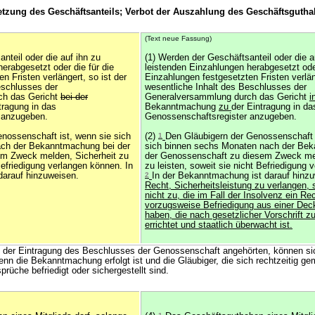
etzung des Geschäftsanteils; Verbot der Auszahlung des Geschäftsguth
(Text neue Fassung)
nteil oder die auf ihn zu
(1) Werden der Geschäftsanteil oder die a
erabgesetzt oder die für die
leistenden Einzahlungen herabgesetzt oder
n Fristen verlängert, so ist der
Einzahlungen festgesetzten Fristen verläng
eschlusses der
wesentliche Inhalt des Beschlusses der
ch das Gericht
bei der
Generalversammlung durch das Gericht
i
ragung in das
Bekanntmachung
zu
der Eintragung in da
 anzugeben.
Genossenschaftsregister anzugeben.
enossenschaft ist, wenn sie sich
(2)
1
Den Gläubigern der Genossenschaft 
ch der Bekanntmachung bei der
sich binnen sechs Monaten nach der Be
m Zweck melden, Sicherheit zu
der Genossenschaft zu diesem Zweck mel
 Befriedigung verlangen können. In
zu leisten, soweit sie nicht Befriedigung
darauf hinzuweisen.
2
In der Bekanntmachung ist darauf hinz
Recht, Sicherheitsleistung zu verlangen, 
nicht zu, die im Fall der Insolvenz ein Re
vorzugsweise Befriedigung aus einer D
haben, die nach gesetzlicher Vorschrift z
errichtet und staatlich überwacht ist.
Zeit der Eintragung des Beschlusses der Genossenschaft angehörten, können si
enn die Bekanntmachung erfolgt ist und die Gläubiger, die sich rechtzeitig ge
üche befriedigt oder sichergestellt sind.