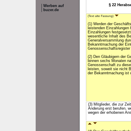
§ 22 Herabs
Werben auf
buzer.de
(Text alte Fassung)
(1) Werden der Geschäftsa
leistenden Einzahlungen h
Einzahlungen festgesetzte
wesentliche Inhalt des B
Generalversammlung dur
Bekanntmachung der Eint
Genossenschaftsregister
(2) Den Gläubigern der G
binnen sechs Monaten na
Genossenschaft zu diese
leisten, soweit sie nicht
der Bekanntmachung ist 
(3) Mitglieder, die zur 
Änderung erst berufen, w
wegen der erhobenen Anspr