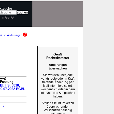
extsuche
r in GenG
il bei Änderungen
m
GenG
Rechtskataster
Änderungen
überwachen
Sie werden über jede
ung)
verkündete oder in Kraft
n Fassung
tretende Änderung per
Bl. I S. 3338;
Mail informiert, sofort,
20.07.2022 BGBl.
wöchentlich oder in dem
Intervall, das Sie gewählt
haben.
Stellen Sie Ihr Paket zu
→
5
überwachender
Vorschriften beliebig
zusammen.