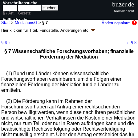
Vorschriftensuche
buzer.de
Normalansicht
§ / Art.
Gesetz
Volltextsuche
Start
>
MediationsG
>
§ 7
Änderungsalarm
Hier klicken für
Titel, Fundstelle, Änderungen
etc.
nur in MediationsG
§ 7 - Mediationsgesetz (MediationsG)
←
→
§ 6
§ 8
Artikel 1 G. v. 21.07.2012
BGBl. I S. 1577
(
Nr. 35
); zuletzt geändert durch
§ 7 Wissenschaftliche Forschungsvorhaben; finanzielle
Artikel 135
V. v. 31.08.2015
BGBl. I S. 1474
Förderung der Mediation
Geltung ab 26.07.2012; FNA: 302-7
Entlastung der Gerichte, Rechtspfleger
2 weitere Fassungen
|
Drucksachen / Entwurf / Begründung
|
wird in 9 Vorschriften zitiert
(1) Bund und Länder können wissenschaftliche
Forschungsvorhaben vereinbaren, um die Folgen einer
finanziellen Förderung der Mediation für die Länder zu
ermitteln.
(2) Die Förderung kann im Rahmen der
Forschungsvorhaben auf Antrag einer rechtsuchenden
Person bewilligt werden, wenn diese nach ihren persönlichen
und wirtschaftlichen Verhältnissen die Kosten einer Mediation
nicht, nur zum Teil oder nur in Raten aufbringen kann und die
beabsichtigte Rechtsverfolgung oder Rechtsverteidigung
nicht mutwillig erscheint. Über den Antrag entscheidet das für