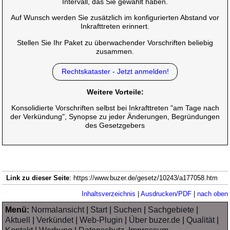
Intervall, das Sie gewählt haben.
Auf Wunsch werden Sie zusätzlich im konfigurierten Abstand vor
Inkrafttreten erinnert.
Stellen Sie Ihr Paket zu überwachender Vorschriften beliebig
zusammen.
Rechtskataster - Jetzt anmelden!
Weitere Vorteile:
Konsolidierte Vorschriften selbst bei Inkrafttreten "am Tage nach
der Verkündung", Synopse zu jeder Änderungen, Begründungen
des Gesetzgebers
Link zu dieser Seite
: https://www.buzer.de/gesetz/10243/a177058.htm
Inhaltsverzeichnis
|
Ausdrucken/PDF
|
nach oben
Menü:
Normalansicht
|
Start
|
Suchen
|
Sachgebiete
|
Aktuell
|
Verkündet
|
Web-Plugin
|
Über buzer.de
|
Qualität
|