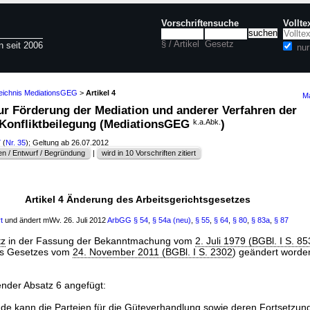
Vorschriftensuche
Vollte
§ / Artikel
Gesetz
n seit 2006
nu
zeichnis MediationsGEG
>
Artikel 4
Ma
zur Förderung der Mediation und anderer Verfahren der
 Konfliktbeilegung (MediationsGEG
k.a.Abk.
)
7
(
Nr. 35
); Geltung ab 26.07.2012
n / Entwurf / Begründung
|
wird in 10 Vorschriften zitiert
Artikel 4 Änderung des Arbeitsgerichtsgesetzes
t
und ändert mWv. 26. Juli 2012
ArbGG
§ 54
,
§ 54a (neu)
,
§ 55
,
§ 64
,
§ 80
,
§ 83a
,
§ 87
tz
in der Fassung der Bekanntmachung vom
2. Juli 1979 (BGBl. I S. 85
s Gesetzes vom
24. November 2011 (BGBl. I S. 2302
) geändert worden
ender Absatz 6 angefügt:
nde kann die Parteien für die Güteverhandlung sowie deren Fortsetzun