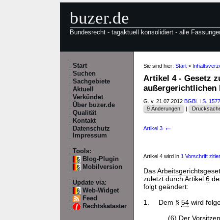
buzer.de
Bundesrecht - tagaktuell konsolidiert - alle Fassunge
Start
Sie sind hier:
Start
>
Inhaltsver
Suchen
Artikel 4 - Gesetz 
Sachgebiete
außergerichtlichen
Aktuell
Verkündet
G. v. 21.07.2012
BGBl. I S. 157
Über buzer.de
9 Änderungen
|
Drucksache
Qualität
Kontakt
←
Datenschutz
Artikel 3
Impressum
Tools:
Artikel 4 wird in
1 Vorschrift zitier
Blog-Plugin
Mobilversion
Das
Arbeitsgerichtsgese
zuletzt durch Artikel
6
de
Update via:
folgt geändert:
Web-Widget
Feed
1.
Dem §
54
wird folg
Rechtskataster
„(6) Der Vorsitze