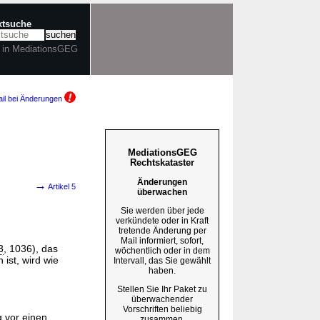
xtsuche
r in MediationsGEG
il bei Änderungen
MediationsGEG
Rechtskataster
Änderungen
→
Artikel 5
überwachen
Sie werden über jede
verkündete oder in Kraft
tretende Änderung per
Mail informiert, sofort,
3
, 1036), das
wöchentlich oder in dem
 ist, wird wie
Intervall, das Sie gewählt
haben.
Stellen Sie Ihr Paket zu
überwachender
Vorschriften beliebig
g vor einen
zusammen.