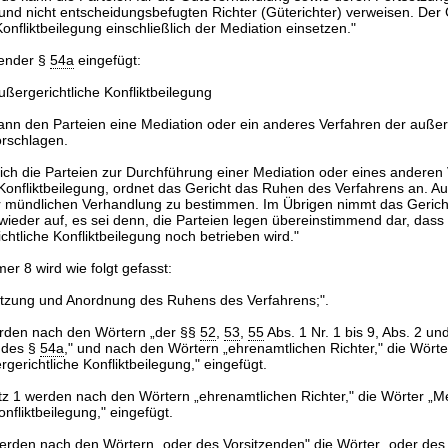
und nicht entscheidungsbefugten Richter (Güterichter) verweisen. Der 
onfliktbeilegung einschließlich der Mediation einsetzen."
gender §
54a
eingefügt:
ßergerichtliche Konfliktbeilegung
ann den Parteien eine Mediation oder ein anderes Verfahren der außer
orschlagen.
ich die Parteien zur Durchführung einer Mediation oder eines anderen
Konfliktbeilegung, ordnet das Gericht das Ruhen des Verfahrens an. Au
zur mündlichen Verhandlung zu bestimmen. Im Übrigen nimmt das Gerich
ieder auf, es sei denn, die Parteien legen übereinstimmend dar, dass
chtliche Konfliktbeilegung noch betrieben wird."
r 8 wird wie folgt gefasst:
etzung und Anordnung des Ruhens des Verfahrens;".
rden nach den Wörtern „der §§
52
,
53
,
55
Abs. 1 Nr. 1 bis 9, Abs. 2 un
 des §
54a
," und nach den Wörtern „ehrenamtlichen Richter," die Wörter
gerichtliche Konfliktbeilegung," eingefügt.
z 1 werden nach den Wörtern „ehrenamtlichen Richter," die Wörter „M
nfliktbeilegung," eingefügt.
rden nach den Wörtern „oder des Vorsitzenden" die Wörter „oder des 