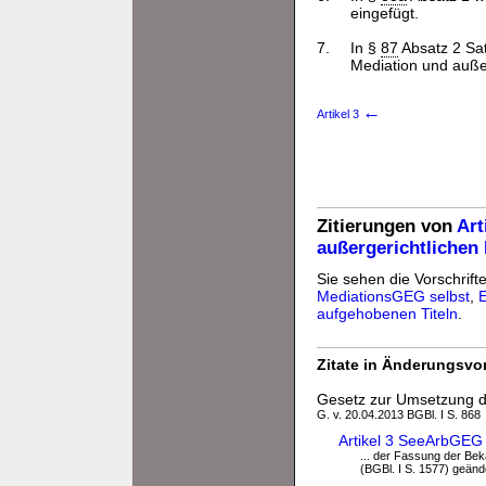
eingefügt.
7.
In §
87
Absatz 2 Sat
Mediation und außer
←
Artikel 3
Zitierungen von
Art
außergerichtlichen 
Sie sehen die Vorschrifte
MediationsGEG selbst
,
aufgehobenen Titeln
.
Zitate in Änderungsvor
Gesetz zur Umsetzung d
G. v. 20.04.2013 BGBl. I S. 868
Artikel 3 SeeArbGEG 
... der Fassung der Bek
(BGBl. I S. 1577) geände