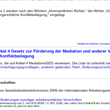
z 1 werden nach den Wörtern „ehrenamtlichen Richter," die Wörter „Güt
gerichtliche Konfliktbeilegung," eingefügt.
Inhaltsverzeichnis
|
Ausdru
ikel 4 Gesetz zur Förderung der Mediation und anderer 
Konfliktbeilegung
n, die auf Artikel 4 MediationsGEG verweisen. Die Liste ist unterteilt na
Ermächtigungsgrundlagen
,
anderen geltenden Titeln
,
Änderungsvorschr
schriften
es Seearbeitsübereinkommens 2006 der Internationalen Arbeitsorgani
Änderungen sonstiger arbeitsrechtlicher Vorschriften
anntmachung vom 2. Juli 1979 (BGBl. I S. 853, 1036), das zuletzt durch Artikel
4
des Gesetze
rt worden ist, wird vor dem Wort ...