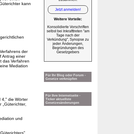
Güterichter kann
Jetzt anmelden!
Weitere Vorteile:
Konsolidierte Vorschriften
selbst bei Inkrafttreten "am
Tage nach der
gerichtlichen
Verkündung", Synopse zu
jeder Änderungen,
Begründungen des
 Verfahrens der
Gesetzgebers
f Antrag einer
t das Verfahren
 eine Mediation
Für Ihr Blog oder Forum -
Gesetze verknüpfen
Für Ihre Internetseite -
d 4," die Wörter
Ticker aktuellste
Gesetzesänderungen
 „Güterichter,
ediation und
Güterichters"