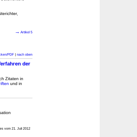
erichter,
→
Artikel 5
cken/PDF
|
nach oben
Verfahren der
ch Zitaten in
iften
und in
sation
s vom 21. Juli 2012