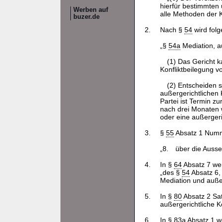
hierfür bestimmten 
Werben auf
alle Methoden der K
buzer.de
2.
Nach §
54
wird fol
„§
54a
Mediation, au
(1) Das Gericht k
Konfliktbeilegung v
(2) Entscheiden s
außergerichtlichen 
Partei ist Termin 
nach drei Monaten w
oder eine außergeri
3.
§
55
Absatz 1 Numme
„8.
über die Auss
4.
In §
64
Absatz 7 we
„des §
54
Absatz 6,
Mediation und außer
5.
In §
80
Absatz 2 Sat
außergerichtliche Ko
6.
In §
83a
Absatz 1 we