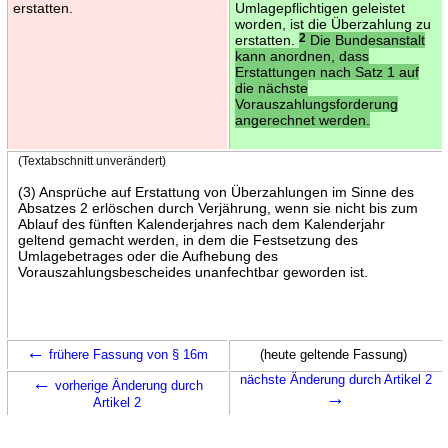
erstatten.
Umlagepflichtigen geleistet
worden, ist die Überzahlung zu
erstatten.
2
Die Bundesanstalt
kann anordnen, dass
Erstattungen nach Satz 1 auf
die nächste
Vorauszahlungsforderung
angerechnet werden.
(Textabschnitt unverändert)
(3) Ansprüche auf Erstattung von Überzahlungen im Sinne des
Absatzes 2 erlöschen durch Verjährung, wenn sie nicht bis zum
Ablauf des fünften Kalenderjahres nach dem Kalenderjahr
geltend gemacht werden, in dem die Festsetzung des
Umlagebetrages oder die Aufhebung des
Vorauszahlungsbescheides unanfechtbar geworden ist.
←
frühere Fassung von § 16m
(heute geltende Fassung)
←
nächste Änderung durch Artikel 2
vorherige Änderung durch
→
Artikel 2