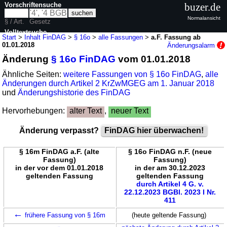
Vorschriftensuche
buzer.de
Normalansicht
§ / Art.
Gesetz
Volltextsuche
Start
>
Inhalt FinDAG
>
§ 16o
>
alle Fassungen
>
a.F. Fassung ab
01.01.2018
Änderungsalarm
nur in FinDAG
Änderung
§ 16o FinDAG
vom 01.01.2018
Ähnliche Seiten:
weitere Fassungen von § 16o FinDAG
,
alle
Änderungen durch Artikel 2 KrZwMGEG am 1. Januar 2018
und
Änderungshistorie des FinDAG
Hervorhebungen:
alter Text
,
neuer Text
Änderung verpasst?
FinDAG hier überwachen!
§ 16m FinDAG a.F. (alte
§ 16o FinDAG n.F. (neue
Fassung)
Fassung)
in der vor dem 01.01.2018
in der am 30.12.2023
geltenden Fassung
geltenden Fassung
durch Artikel 4 G. v.
22.12.2023 BGBl. 2023 I Nr.
411
←
frühere Fassung von § 16m
(heute geltende Fassung)