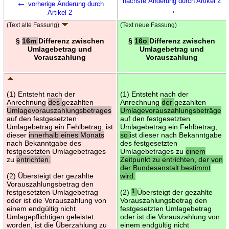
←
nächste Änderung durch Artikel 2
vorherige Änderung durch
→
Artikel 2
(Text alte Fassung)
(Text neue Fassung)
§
16m
Differenz zwischen
§
16o
Differenz zwischen
Umlagebetrag und
Umlagebetrag und
Vorauszahlung
Vorauszahlung
(1) Entsteht nach der
(1) Entsteht nach der
Anrechnung
des
gezahlten
Anrechnung
der
gezahlten
Umlagevorauszahlungsbetrages
Umlagevorauszahlungsbeträge
auf den festgesetzten
auf den festgesetzten
Umlagebetrag ein Fehlbetrag, ist
Umlagebetrag ein Fehlbetrag,
dieser
innerhalb eines Monats
so
ist dieser nach Bekanntgabe
nach Bekanntgabe des
des festgesetzten
festgesetzten Umlagebetrages
Umlagebetrages zu
einem
zu
entrichten.
Zeitpunkt zu entrichten, der von
der Bundesanstalt bestimmt
(2) Übersteigt der gezahlte
wird.
Vorauszahlungsbetrag den
festgesetzten Umlagebetrag
(2)
1
Übersteigt der gezahlte
oder ist die Vorauszahlung von
Vorauszahlungsbetrag den
einem endgültig nicht
festgesetzten Umlagebetrag
Umlagepflichtigen geleistet
oder ist die Vorauszahlung von
worden, ist die Überzahlung zu
einem endgültig nicht