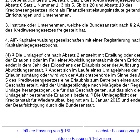
Absatz 6 Satz 1 Nummer 1, 3 bis 5, 5b bis 20 und Absatz 10 des
Kreditwesengesetzes nicht als Finanzdienstleistungsinstitute gelten
Einrichtungen und Unternehmen,
3. Institute oder Unternehmen, welche die Bundesanstalt nach § 2 A
des Kreditwesengesetzes freigestellt hat,
4. AIF-Kapitalverwaltungsgesellschaften mit einer Registrierung nac
Kapitalanlagegesetzbuchs.
(4)
1
Die Umlagepflicht nach Absatz 2 entsteht mit Erteilung oder der
der Erlaubnis oder im Fall einer Abwicklungsanstalt mit deren Erric
endet in dem Jahr des Erlöschens der Erlaubnis oder der Auflösung
Abwicklungsanstalt.
3
Ändert sich im Laufe eines Umlagejahres der
Erlaubnisumfang oder wird von der Aufsichtsbehörde im Sinne des 
5 des Kreditwesengesetzes eine Erlaubnis zum Betreiben eines an
Geschäfts erteilt, wird der Umlagepflichtige nach Maßgabe der Reg
Umlage herangezogen, die für das Geschäft gelten, auf das sich die
Umlagejahr bestehende Erlaubnis bezieht.
4
Die Umlagepflicht der
Kreditanstalt für Wiederaufbau beginnt am 1. Januar 2015 und ende
der Beaufsichtigung durch die Bundesanstalt.
←
frühere Fassung von § 16f
nächste Fassung von §
aktuelle Fassung § 16f zeigen