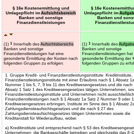
§ 16e Kostenermittlung und
§ 16e Kostenermittl
Umlagepflicht im
Aufsichtsbereich
Umlagepflicht im
Aufgab
Banken und sonstige
Banken und sons
Finanzdienstleistungen
Finanzdienstleist
(1)
1
Innerhalb des
Aufsichtsbereichs
(1)
1
Innerhalb des
Aufgabe
Banken und sonstige
Banken und sonstige
Finanzdienstleistungen hat eine
Finanzdienstleistungen hat
gesonderte Ermittlung der Kosten nach
gesonderte Ermittlung der
folgenden Gruppen zu erfolgen:
folgenden Gruppen zu erfo
1. Gruppe Kredit- und Finanzdienstleistungsinstitute: Kreditinstitute,
Finanzdienstleistungsinstitute mit einer Erlaubnis nach § 1 Absatz 1
Nummer 1 bis 5, 7, 9 bis 11 des Kreditwesengesetzes und die nach
Absatz 1 Satz 1 des Kreditwesengesetzes tätigen Unternehmen, sow
Finanzdienstleistungsinstitute und Unternehmen nicht ausschließlic
Finanzdienstleistungen nach § 1 Absatz 1a Satz 2 Nummer 9 oder 
Kreditwesengesetzes erbringen, Institute im Sinne des § 1 Absatz 2
Zahlungsdiensteaufsichtsgesetzes und die nach § 27 des
Zahlungsdiensteaufsichtsgesetzes tätigen Unternehmen sowie die
Kreditanstalt für Wiederaufbau, wobei
a) Kreditinstitute und entsprechend nach § 53 des Kreditwesengeset
Unternehmen, die Bankgeschäfte betreiben und gleichzeitig das E-