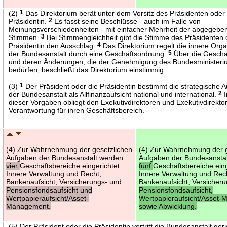
(2)
1
Das Direktorium berät unter dem Vorsitz des Präsidenten oder
Präsidentin.
2
Es fasst seine Beschlüsse - auch im Falle von
Meinungsverschiedenheiten - mit einfacher Mehrheit der abgegebe
Stimmen.
3
Bei Stimmengleichheit gibt die Stimme des Präsidenten 
Präsidentin den Ausschlag.
4
Das Direktorium regelt die innere Orga
der Bundesanstalt durch eine Geschäftsordnung.
5
Über die Geschä
und deren Änderungen, die der Genehmigung des Bundesminister
bedürfen, beschließt das Direktorium einstimmig.
(3)
1
Der Präsident oder die Präsidentin bestimmt die strategische A
der Bundesanstalt als Allfinanzaufsicht national und international.
2
I
dieser Vorgaben obliegt den Exekutivdirektoren und Exekutivdirekto
Verantwortung für ihren Geschäftsbereich.
(4) Zur Wahrnehmung der gesetzlichen
(4) Zur Wahrnehmung der g
Aufgaben der Bundesanstalt werden
Aufgaben der Bundesansta
vier
Geschäftsbereiche eingerichtet:
fünf
Geschäftsbereiche eing
Innere Verwaltung und Recht,
Innere Verwaltung und Rec
Bankenaufsicht, Versicherungs- und
Bankenaufsicht, Versicher
Pensionsfondsaufsicht und
Pensionsfondsaufsicht,
Wertpapieraufsicht/Asset-
Wertpapieraufsicht/Asset
Management.
sowie Abwicklung.
(5) Der Präsident oder die Präsidentin vertritt die Bundesanstalt geri