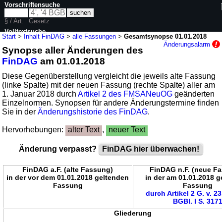
Vorschriftensuche
§ / Art.
Gesetz
Volltextsuche
Start
>
Inhalt FinDAG
>
alle Fassungen
>
Gesamtsynopse 01.01.2018
Änderungsalarm
Synopse aller Änderungen des
nur in FinDAG
FinDAG
am 01.01.2018
Diese Gegenüberstellung vergleicht die jeweils alte Fassung
(linke Spalte) mit der neuen Fassung (rechte Spalte) aller am
1. Januar 2018 durch
Artikel 2 des FMSANeuOG
geänderten
Einzelnormen. Synopsen für andere Änderungstermine finden
Sie in der
Änderungshistorie des FinDAG
.
Hervorhebungen:
alter Text
,
neuer Text
Änderung verpasst?
FinDAG hier überwachen!
FinDAG a.F. (alte Fassung)
FinDAG n.F. (neue F
in der vor dem 01.01.2018 geltenden
in der am 01.01.2018 
Fassung
Fassung
durch Artikel 2 G. v. 2
BGBl. I S. 317
Gliederung