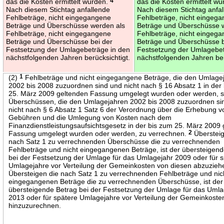
das die Kosten ermittelt wurden.
4
das die Kosten ermittelt w
Nach diesem Stichtag anfallende
Nach diesem Stichtag anfa
Fehlbeträge, nicht eingegangene
Fehlbeträge, nicht eingeg
Beträge und Überschüsse werden als
Beträge und Überschüsse 
Fehlbeträge, nicht eingegangene
Fehlbeträge, nicht eingeg
Beträge und Überschüsse bei der
Beträge und Überschüsse b
Festsetzung der Umlagebeträge in den
Festsetzung der Umlagebet
nächstfolgenden Jahren berücksichtigt.
nächstfolgenden Jahren ber
(2)
1
Fehlbeträge und nicht eingegangene Beträge, die den Umlage
2002 bis 2008 zuzuordnen sind und nicht nach § 16 Absatz 1 in der
25. März 2009 geltenden Fassung umgelegt wurden oder werden, s
Überschüssen, die den Umlagejahren 2002 bis 2008 zuzuordnen si
nicht nach § 6 Absatz 1 Satz 6 der Verordnung über die Erhebung v
Gebühren und die Umlegung von Kosten nach dem
Finanzdienstleistungsaufsichtsgesetz in der bis zum 25. März 2009
Fassung umgelegt wurden oder werden, zu verrechnen.
2
Übersteig
nach Satz 1 zu verrechnenden Überschüsse die zu verrechnenden
Fehlbeträge und nicht eingegangenen Beträge, ist der übersteigen
bei der Festsetzung der Umlage für das Umlagejahr 2009 oder für 
Umlagejahre vor Verteilung der Gemeinkosten von diesen abzuzieh
Übersteigen die nach Satz 1 zu verrechnenden Fehlbeträge und nic
eingegangenen Beträge die zu verrechnenden Überschüsse, ist der
übersteigende Betrag bei der Festsetzung der Umlage für das Umla
2013 oder für spätere Umlagejahre vor Verteilung der Gemeinkoste
hinzuzurechnen.