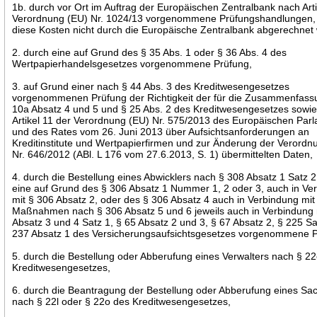
1b. durch vor Ort im Auftrag der Europäischen Zentralbank nach Arti
Verordnung (EU) Nr. 1024/13 vorgenommene Prüfungshandlungen,
diese Kosten nicht durch die Europäische Zentralbank abgerechnet
2. durch eine auf Grund des § 35 Abs. 1 oder § 36 Abs. 4 des
Wertpapierhandelsgesetzes vorgenommene Prüfung,
3. auf Grund einer nach § 44 Abs. 3 des Kreditwesengesetzes
vorgenommenen Prüfung der Richtigkeit der für die Zusammenfass
10a Absatz 4 und 5 und § 25 Abs. 2 des Kreditwesengesetzes sowi
Artikel 11 der Verordnung (EU) Nr. 575/2013 des Europäischen Par
und des Rates vom 26. Juni 2013 über Aufsichtsanforderungen an
Kreditinstitute und Wertpapierfirmen und zur Änderung der Verordn
Nr. 646/2012 (ABl. L 176 vom 27.6.2013, S. 1) übermittelten Daten,
4. durch die Bestellung eines Abwicklers nach § 308 Absatz 1 Satz 2
eine auf Grund des § 306 Absatz 1 Nummer 1, 2 oder 3, auch in Ve
mit § 306 Absatz 2, oder des § 306 Absatz 4 auch in Verbindung mit
Maßnahmen nach § 306 Absatz 5 und 6 jeweils auch in Verbindung 
Absatz 3 und 4 Satz 1, § 65 Absatz 2 und 3, § 67 Absatz 2, § 225 Sa
237 Absatz 1 des Versicherungsaufsichtsgesetzes vorgenommene P
5. durch die Bestellung oder Abberufung eines Verwalters nach § 2
Kreditwesengesetzes,
6. durch die Beantragung der Bestellung oder Abberufung eines Sa
nach § 22l oder § 22o des Kreditwesengesetzes,