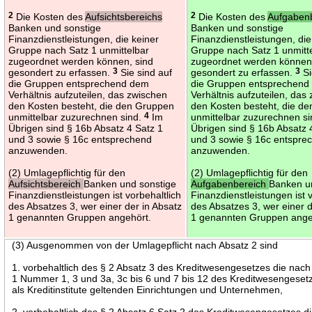
2
Die Kosten des
Aufsichtsbereichs
2
Die Kosten des
Aufgaben
Banken und sonstige
Banken und sonstige
Finanzdienstleistungen, die keiner
Finanzdienstleistungen, die
Gruppe nach Satz 1 unmittelbar
Gruppe nach Satz 1 unmitt
zugeordnet werden können, sind
zugeordnet werden können,
gesondert zu erfassen.
3
Sie sind auf
gesondert zu erfassen.
3
Si
die Gruppen entsprechend dem
die Gruppen entsprechend
Verhältnis aufzuteilen, das zwischen
Verhältnis aufzuteilen, das
den Kosten besteht, die den Gruppen
den Kosten besteht, die d
unmittelbar zuzurechnen sind.
4
Im
unmittelbar zuzurechnen s
Übrigen sind § 16b Absatz 4 Satz 1
Übrigen sind § 16b Absatz 
und 3 sowie § 16c entsprechend
und 3 sowie § 16c entspre
anzuwenden.
anzuwenden.
(2) Umlagepflichtig für den
(2) Umlagepflichtig für den
Aufsichtsbereich
Banken und sonstige
Aufgabenbereich
Banken u
Finanzdienstleistungen ist vorbehaltlich
Finanzdienstleistungen ist 
des Absatzes 3, wer einer der in Absatz
des Absatzes 3, wer einer d
1 genannten Gruppen angehört.
1 genannten Gruppen ange
(3) Ausgenommen von der Umlagepflicht nach Absatz 2 sind
1. vorbehaltlich des § 2 Absatz 3 des Kreditwesengesetzes die nach
1 Nummer 1, 3 und 3a, 3c bis 6 und 7 bis 12 des Kreditwesengesetz
als Kreditinstitute geltenden Einrichtungen und Unternehmen,
2. vorbehaltlich des § 2 Absatz 6 Satz 2 des Kreditwesengesetzes d