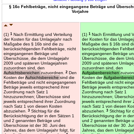
§ 16c Fehlbeträge, nicht eingegangene Beträge und Übersch
Vorjahre
(1)
1
Nach Ermittlung und Verteilung
(1)
1
Nach Ermittlung und V
der Kosten für das Umlagejahr nach
der Kosten für das Umlage
Maßgabe des § 16b sind die zu
Maßgabe des § 16b sind di
berücksichtigenden Fehlbeträge, nicht
berücksichtigenden Fehlbet
eingegangenen Beträge und
eingegangenen Beträge u
Überschüsse, die dem Umlagejahr
Überschüsse, die dem Uml
2009 und späteren Umlagejahren
2009 und späteren Umlage
zuzuordnen sind, den
zuzuordnen sind, den
Aufsichtsbereichen
zuzuordnen.
2
Den
Aufgabenbereichen
zuzuor
Kosten der
Aufsichtsbereiche
sind die
Kosten der
Aufgabenberei
Fehlbeträge und nicht eingegangenen
Fehlbeträge und nicht ein
Beträge jeweils entsprechend ihrer
Beträge jeweils entspreche
Zuordnung nach Satz 1
Zuordnung nach Satz 1
hinzuzurechnen; Überschüsse sind
hinzuzurechnen; Überschüs
jeweils entsprechend ihrer Zuordnung
jeweils entsprechend ihrer
nach Satz 1 von diesen Kosten
nach Satz 1 von diesen Ko
abzuziehen.
3
Stichtag für die
abzuziehen.
3
Stichtag für 
Berücksichtigung der in den Sätzen 1
Berücksichtigung der in de
und 2 genannten Beträge und
und 2 genannten Beträge 
Überschüsse ist der 30. Juni des
Überschüsse ist der 30. Ju
Jahres, das dem Umlagejahr folgt, für
Jahres, das dem Umlagejahr