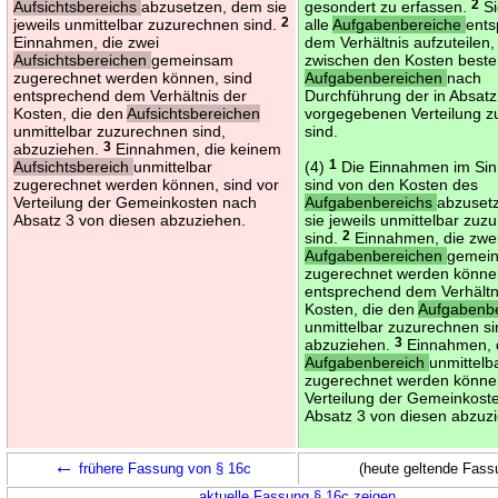
Aufsichtsbereichs
abzusetzen, dem sie
gesondert zu erfassen.
2
Si
jeweils unmittelbar zuzurechnen sind.
2
alle
Aufgabenbereiche
ent
Einnahmen, die zwei
dem Verhältnis aufzuteilen,
Aufsichtsbereichen
gemeinsam
zwischen den Kosten besteh
zugerechnet werden können, sind
Aufgabenbereichen
nach
entsprechend dem Verhältnis der
Durchführung der in Absatz
Kosten, die den
Aufsichtsbereichen
vorgegebenen Verteilung 
unmittelbar zuzurechnen sind,
sind.
abzuziehen.
3
Einnahmen, die keinem
Aufsichtsbereich
unmittelbar
(4)
1
Die Einnahmen im Sin
zugerechnet werden können, sind vor
sind von den Kosten des
Verteilung der Gemeinkosten nach
Aufgabenbereichs
abzuset
Absatz 3 von diesen abzuziehen.
sie jeweils unmittelbar zu
sind.
2
Einnahmen, die zwe
Aufgabenbereichen
gemei
zugerechnet werden können
entsprechend dem Verhältn
Kosten, die den
Aufgabenb
unmittelbar zuzurechnen si
abzuziehen.
3
Einnahmen, 
Aufgabenbereich
unmittelb
zugerechnet werden können
Verteilung der Gemeinkost
Absatz 3 von diesen abzuz
←
frühere Fassung von § 16c
(heute geltende Fass
aktuelle Fassung § 16c zeigen