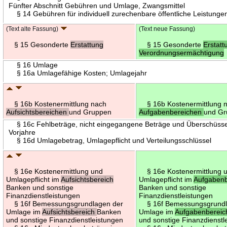
Fünfter Abschnitt Gebühren und Umlage, Zwangsmittel
§ 14 Gebühren für individuell zurechenbare öffentliche Leistunge
(Text alte Fassung)
(Text neue Fassung)
§ 15 Gesonderte
Erstattung
§ 15 Gesonderte
Erstatt
Verordnungsermächtigung
§ 16 Umlage
§ 16a Umlagefähige Kosten; Umlagejahr
§ 16b Kostenermittlung nach
§ 16b Kostenermittlung 
Aufsichtsbereichen
und Gruppen
Aufgabenbereichen
und G
§ 16c Fehlbeträge, nicht eingegangene Beträge und Überschüss
Vorjahre
§ 16d Umlagebetrag, Umlagepflicht und Verteilungsschlüssel
§ 16e Kostenermittlung und
§ 16e Kostenermittlung 
Umlagepflicht im
Aufsichtsbereich
Umlagepflicht im
Aufgabenb
Banken und sonstige
Banken und sonstige
Finanzdienstleistungen
Finanzdienstleistungen
§ 16f Bemessungsgrundlagen der
§ 16f Bemessungsgrundl
Umlage im
Aufsichtsbereich
Banken
Umlage im
Aufgabenberei
und sonstige Finanzdienstleistungen
und sonstige Finanzdienstl