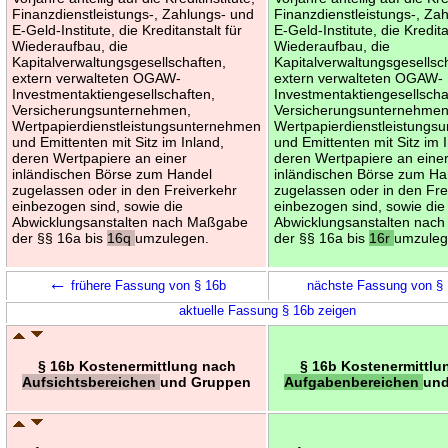
Finanzdienstleistungs-, Zahlungs- und
Finanzdienstleistungs-, Za
E-Geld-Institute, die Kreditanstalt für
E-Geld-Institute, die Kredita
Wiederaufbau, die
Wiederaufbau, die
Kapitalverwaltungsgesellschaften,
Kapitalverwaltungsgesellsc
extern verwalteten OGAW-
extern verwalteten OGAW-
Investmentaktiengesellschaften,
Investmentaktiengesellscha
Versicherungsunternehmen,
Versicherungsunternehmen
Wertpapierdienstleistungsunternehmen
Wertpapierdienstleistungs
und Emittenten mit Sitz im Inland,
und Emittenten mit Sitz im 
deren Wertpapiere an einer
deren Wertpapiere an eine
inländischen Börse zum Handel
inländischen Börse zum Ha
zugelassen oder in den Freiverkehr
zugelassen oder in den Fre
einbezogen sind, sowie die
einbezogen sind, sowie die
Abwicklungsanstalten nach Maßgabe
Abwicklungsanstalten nac
der §§ 16a bis
16q
umzulegen.
der §§ 16a bis
16r
umzuleg
←
frühere Fassung von § 16b
nächste Fassung von §
aktuelle Fassung § 16b zeigen
§ 16b Kostenermittlung nach
§ 16b Kostenermittlu
Aufsichtsbereichen
und Gruppen
Aufgabenbereichen
und