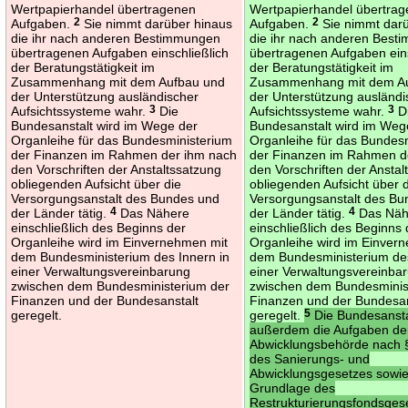
Wertpapierhandel übertragenen
Wertpapierhandel übertra
Aufgaben.
2
Sie nimmt darüber hinaus
Aufgaben.
2
Sie nimmt darü
die ihr nach anderen Bestimmungen
die ihr nach anderen Bes
übertragenen Aufgaben einschließlich
übertragenen Aufgaben eins
der Beratungstätigkeit im
der Beratungstätigkeit im
Zusammenhang mit dem Aufbau und
Zusammenhang mit dem A
der Unterstützung ausländischer
der Unterstützung ausländi
Aufsichtssysteme wahr.
3
Die
Aufsichtssysteme wahr.
3
D
Bundesanstalt wird im Wege der
Bundesanstalt wird im Weg
Organleihe für das Bundesministerium
Organleihe für das Bundes
der Finanzen im Rahmen der ihm nach
der Finanzen im Rahmen d
den Vorschriften der Anstaltssatzung
den Vorschriften der Anstal
obliegenden Aufsicht über die
obliegenden Aufsicht über 
Versorgungsanstalt des Bundes und
Versorgungsanstalt des Bu
der Länder tätig.
4
Das Nähere
der Länder tätig.
4
Das Näh
einschließlich des Beginns der
einschließlich des Beginns 
Organleihe wird im Einvernehmen mit
Organleihe wird im Einver
dem Bundesministerium des Innern in
dem Bundesministerium des
einer Verwaltungsvereinbarung
einer Verwaltungsvereinba
zwischen dem Bundesministerium der
zwischen dem Bundesminis
Finanzen und der Bundesanstalt
Finanzen und der Bundesan
geregelt.
geregelt.
5
Die Bundesansta
außerdem die Aufgaben de
Abwicklungsbehörde nach §
des Sanierungs- und
Abwicklungsgesetzes sowie 
Grundlage des
Restrukturierungsfondsges