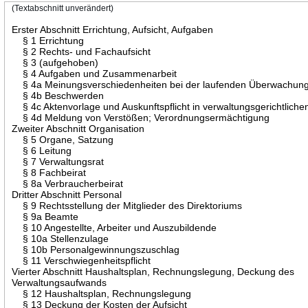
(Textabschnitt unverändert)
Erster Abschnitt Errichtung, Aufsicht, Aufgaben
§ 1 Errichtung
§ 2 Rechts- und Fachaufsicht
§ 3 (aufgehoben)
§ 4 Aufgaben und Zusammenarbeit
§ 4a Meinungsverschiedenheiten bei der laufenden Überwachun
§ 4b Beschwerden
§ 4c Aktenvorlage und Auskunftspflicht in verwaltungsgerichtliche
§ 4d Meldung von Verstößen; Verordnungsermächtigung
Zweiter Abschnitt Organisation
§ 5 Organe, Satzung
§ 6 Leitung
§ 7 Verwaltungsrat
§ 8 Fachbeirat
§ 8a Verbraucherbeirat
Dritter Abschnitt Personal
§ 9 Rechtsstellung der Mitglieder des Direktoriums
§ 9a Beamte
§ 10 Angestellte, Arbeiter und Auszubildende
§ 10a Stellenzulage
§ 10b Personalgewinnungszuschlag
§ 11 Verschwiegenheitspflicht
Vierter Abschnitt Haushaltsplan, Rechnungslegung, Deckung des
Verwaltungsaufwands
§ 12 Haushaltsplan, Rechnungslegung
§ 13 Deckung der Kosten der Aufsicht