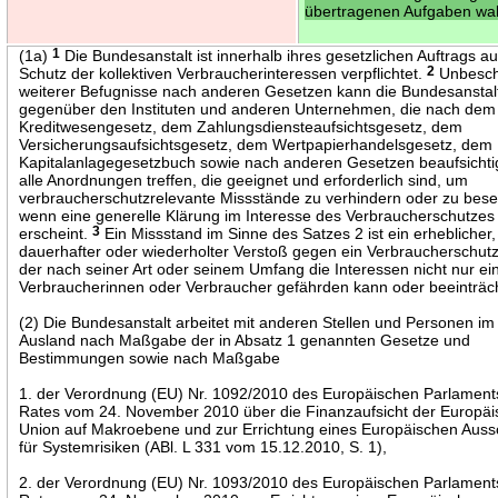
übertragenen Aufgaben wa
(1a)
1
Die Bundesanstalt ist innerhalb ihres gesetzlichen Auftrags 
Schutz der kollektiven Verbraucherinteressen verpflichtet.
2
Unbesch
weiterer Befugnisse nach anderen Gesetzen kann die Bundesanstal
gegenüber den Instituten und anderen Unternehmen, die nach dem
Kreditwesengesetz, dem Zahlungsdiensteaufsichtsgesetz, dem
Versicherungsaufsichtsgesetz, dem Wertpapierhandelsgesetz, dem
Kapitalanlagegesetzbuch sowie nach anderen Gesetzen beaufsichti
alle Anordnungen treffen, die geeignet und erforderlich sind, um
verbraucherschutzrelevante Missstände zu verhindern oder zu besei
wenn eine generelle Klärung im Interesse des Verbraucherschutzes
erscheint.
3
Ein Missstand im Sinne des Satzes 2 ist ein erheblicher,
dauerhafter oder wiederholter Verstoß gegen ein Verbraucherschut
der nach seiner Art oder seinem Umfang die Interessen nicht nur ei
Verbraucherinnen oder Verbraucher gefährden kann oder beeinträch
(2) Die Bundesanstalt arbeitet mit anderen Stellen und Personen im
Ausland nach Maßgabe der in Absatz 1 genannten Gesetze und
Bestimmungen sowie nach Maßgabe
1. der Verordnung (EU) Nr. 1092/2010 des Europäischen Parlament
Rates vom 24. November 2010 über die Finanzaufsicht der Europä
Union auf Makroebene und zur Errichtung eines Europäischen Aus
für Systemrisiken (ABl. L 331 vom 15.12.2010, S. 1),
2. der Verordnung (EU) Nr. 1093/2010 des Europäischen Parlament