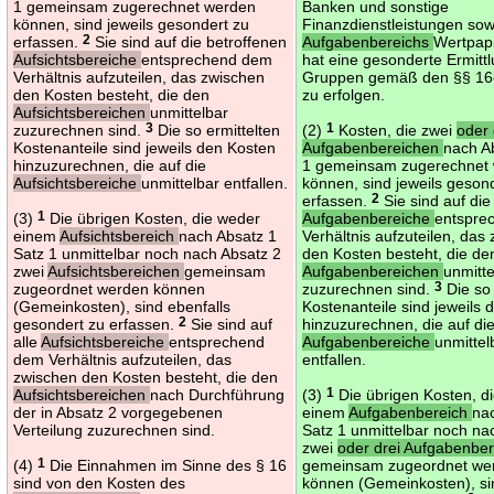
1 gemeinsam zugerechnet werden
Banken und sonstige
können, sind jeweils gesondert zu
Finanzdienstleistungen sow
erfassen.
2
Sie sind auf die betroffenen
Aufgabenbereichs
Wertpap
Aufsichtsbereiche
entsprechend dem
hat eine gesonderte Ermitt
Verhältnis aufzuteilen, das zwischen
Gruppen gemäß den §§ 16
den Kosten besteht, die den
zu erfolgen.
Aufsichtsbereichen
unmittelbar
zuzurechnen sind.
3
Die so ermittelten
(2)
1
Kosten, die zwei
oder 
Kostenanteile sind jeweils den Kosten
Aufgabenbereichen
nach A
hinzuzurechnen, die auf die
1 gemeinsam zugerechnet
Aufsichtsbereiche
unmittelbar entfallen.
können, sind jeweils geson
erfassen.
2
Sie sind auf die
(3)
1
Die übrigen Kosten, die weder
Aufgabenbereiche
entspre
einem
Aufsichtsbereich
nach Absatz 1
Verhältnis aufzuteilen, das
Satz 1 unmittelbar noch nach Absatz 2
den Kosten besteht, die de
zwei
Aufsichtsbereichen
gemeinsam
Aufgabenbereichen
unmitte
zugeordnet werden können
zuzurechnen sind.
3
Die so 
(Gemeinkosten), sind ebenfalls
Kostenanteile sind jeweils
gesondert zu erfassen.
2
Sie sind auf
hinzuzurechnen, die auf di
alle
Aufsichtsbereiche
entsprechend
Aufgabenbereiche
unmittel
dem Verhältnis aufzuteilen, das
entfallen.
zwischen den Kosten besteht, die den
Aufsichtsbereichen
nach Durchführung
(3)
1
Die übrigen Kosten, d
der in Absatz 2 vorgegebenen
einem
Aufgabenbereich
na
Verteilung zuzurechnen sind.
Satz 1 unmittelbar noch na
zwei
oder drei Aufgabenbe
(4)
1
Die Einnahmen im Sinne des § 16
gemeinsam zugeordnet we
sind von den Kosten des
können (Gemeinkosten), si