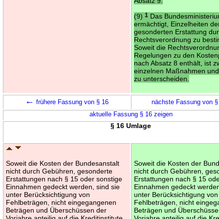
Absatz 9.
(9)
1
Das Bundesministeriu
ermächtigt, Einzelheiten de
gesonderten Erstattung dur
Rechtsverordnung zu bes
Soweit die Rechtsverordnu
Regelungen zu den Kosten
nach Absatz 8 enthält, ist 
einzelnen Maßnahmen und 
zu unterscheiden.
←
frühere Fassung von § 16
nächste Fassung von 
aktuelle Fassung § 16 zeigen
§ 16 Umlage
Soweit die Kosten der Bundesanstalt
Soweit die Kosten der Bund
nicht durch Gebühren, gesonderte
nicht durch Gebühren, ges
Erstattungen nach § 15 oder sonstige
Erstattungen nach § 15 ode
Einnahmen gedeckt werden, sind sie
Einnahmen gedeckt werden,
unter Berücksichtigung von
unter Berücksichtigung von
Fehlbeträgen, nicht eingegangenen
Fehlbeträgen, nicht einge
Beträgen und Überschüssen der
Beträgen und Überschüsse
Vorjahre anteilig auf die Kreditinstitute,
Vorjahre anteilig auf die Kre