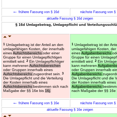
←
frühere Fassung von § 16d
nächste Fassung von §
aktuelle Fassung § 16d zeigen
§ 16d Umlagebetrag, Umlagepflicht und Verteilungsschlü
1
Umlagebetrag ist der Anteil an den
1
Umlagebetrag ist der Ante
umlagefähigen Kosten, der innerhalb
umlagefähigen Kosten, der
eines
Aufsichtsbereichs
oder einer
eines
Aufgabenbereichs
od
Gruppe für einen Umlagepflichtigen
Gruppe für einen Umlagepfl
ermittelt wird.
2
Ein Umlagepflichtiger
ermittelt wird.
2
Ein Umlagep
kann mehreren
Aufsichtsbereichen
kann mehreren
Aufgabenbe
oder Gruppen innerhalb eines
oder Gruppen innerhalb ei
Aufsichtsbereichs
zugeordnet sein.
3
Aufgabenbereichs
zugeord
Die Umlagepflicht und die Verteilung
Die Umlagepflicht und die V
der Kosten innerhalb eines
der Kosten innerhalb eines
Aufsichtsbereichs
bestimmen sich nach
Aufgabenbereichs
bestimm
Maßgabe der §§ 16e bis
16j.
nach Maßgabe der §§ 16e 
←
frühere Fassung von § 16e
nächste Fassung von §
aktuelle Fassung § 16e zeigen