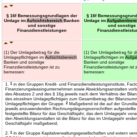
§ 16f Bemessungsgrundlagen der
§ 16f Bemessungsgrund
Umlage im
Aufsichtsbereich
Banken
Umlage im
Aufgabenbere
und sonstige
und sonstige
Finanzdienstleistungen
Finanzdienstleist
(1) Der Umlagebetrag für die
(1) Der Umlagebetrag für d
Umlagepflichtigen im
Aufsichtsbereich
Umlagepflichtigen im
Aufga
Banken und sonstige
Banken und sonstige
Finanzdienstleistungen ist zu
Finanzdienstleistungen ist 
bemessen:
bemessen:
1.
1
in den Gruppen Kredit- und Finanzdienstleistungsinstitute, Fact
Finanzierungsleasingunternehmen sowie Abwicklungsanstalten vorbe
des Absatzes 2 und des § 16g jeweils nach dem Verhältnis der Bil
des einzelnen Umlagepflichtigen zum Gesamtbetrag der Bilanzsumm
Umlagepflichtigen der Gruppe.
2
Maßgebend ist die auf der Grundl
jeweils anzuwendenden Rechnungslegungsvorschriften aufgestellte
festgestellte Bilanz für das Geschäftsjahr, das dem Umlagejahr vora
den Abwicklungsanstalten ist die Bilanz für das im Umlagejahr ende
Geschäftsjahr maßgebend;
2.
1
in der Gruppe Kapitalverwaltungsgesellschaften und extern ver