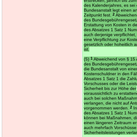
erstrecken, jährlich bis zu
des Kalenderjahres, es sei 
Bundesanstalt legt einen a
Zeitpunkt fest.
2
Abweichen
des Bundesgebührengesetze
Erstattung von Kosten in d
des Absatzes 1 Satz 1 Nu
auch derjenige verpflichtet,
eine Verpflichtung zur Kost
gesetzlich oder hoheitlich 
ist.
(5)
1
Abweichend von § 15 
des Bundesgebührengeset
die Bundesanstalt von ein
Kostenschuldner in den Fäl
Absatzes 1 Satz 1 die Zahl
Vorschusses oder die Leist
Sicherheit bis zur Höhe der
voraussichtlich zu erstatte
auch bei solchen Maßnah
verlangen, die nicht auf An
vorgenommen werden.
2
In
des Absatzes 1 Satz 1 Nu
können bei Maßnahmen, di
einen längeren Zeitraum er
auch mehrfach Vorschüsse
Sicherheitsleistungen verl