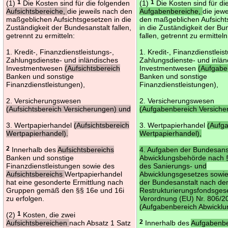
(1)
1
Die Kosten sind für die folgenden
(1)
1
Die Kosten sind für di
Aufsichtsbereiche,
die jeweils nach den
Aufgabenbereiche,
die jew
maßgeblichen Aufsichtsgesetzen in die
den maßgeblichen Aufsicht
Zuständigkeit der Bundesanstalt fallen,
in die Zuständigkeit der Bu
getrennt zu ermitteln:
fallen, getrennt zu ermitteln
1. Kredit-, Finanzdienstleistungs-,
1. Kredit-, Finanzdienstleis
Zahlungsdienste- und inländisches
Zahlungsdienste- und inlän
Investmentwesen
(Aufsichtsbereich
Investmentwesen
(Aufgabe
Banken und sonstige
Banken und sonstige
Finanzdienstleistungen),
Finanzdienstleistungen),
2. Versicherungswesen
2. Versicherungswesen
(Aufsichtsbereich Versicherungen) und
(Aufgabenbereich Versiche
3. Wertpapierhandel
(Aufsichtsbereich
3. Wertpapierhandel
(Aufg
Wertpapierhandel).
Wertpapierhandel),
2
Innerhalb des
Aufsichtsbereichs
4. Aufgaben der Bundesanst
Banken und sonstige
Abwicklungsbehörde nach §
Finanzdienstleistungen sowie des
des Sanierungs- und
Aufsichtsbereichs
Wertpapierhandel
Abwicklungsgesetzes sowi
hat eine gesonderte Ermittlung nach
der Bundesanstalt nach d
Gruppen gemäß den §§ 16e und 16i
Restrukturierungsfondsges
zu erfolgen.
Verordnung (EU) Nr. 806/2
(Aufgabenbereich Abwicklu
(2)
1
Kosten, die zwei
Aufsichtsbereichen
nach Absatz 1 Satz
2
Innerhalb des
Aufgabenbe