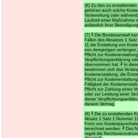
(6) Zu den zu erstattenden
gehören auch solche Kosten
Vorbereitung oder während
Laufzeit einer Maßnahme 
anlässlich ihrer Beendigun
(7)
1
Die Bundesanstalt kan
Fällen des Absatzes 1 Sat
11 die Erstattung von Koste
von demjenigen verlangen, 
Pflicht zur Kostenerstattun
Verpflichtungserklärung od
übernommen hat.
2
In dies
bestimmen sich das Verlan
Kostenerstattung, die Ents
Pflicht zur Kostenerstattung
Fälligkeit der Kostenerstat
Pflicht zur Zahlung eines 
oder zur Leistung einer Sic
dieser Verpflichtungserklä
diesem Vertrag.
(8)
1
Die zu erstattenden K
Absatz 1 Satz 1 Nummer 1
Form von Kostenpauschal
berechnet werden.
2
Das N
regelt die Rechtsverordnu