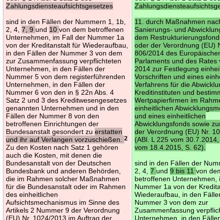
Zahlungsdiensteaufsichtsgesetzes
Zahlungsdiensteaufsichtsg
sind in den Fällen der Nummern 1, 1b,
11. durch Maßnahmen nac
2, 4,
7, 9
und
10
von dem betroffenen
Sanierungs- und Abwicklun
Unternehmen, im Fall der Nummer 1a
dem Restrukturierungsfond
von der Kreditanstalt für Wiederaufbau,
oder der Verordnung (EU) 
in den Fällen der Nummer 3 von dem
806/2014 des Europäische
zur Zusammenfassung verpflichteten
Parlaments und des Rates 
Unternehmen, in den Fällen der
2014 zur Festlegung einheit
Nummer 5 von dem registerführenden
Vorschriften und eines einh
Unternehmen, in den Fällen der
Verfahrens für die Abwickl
Nummer 6 von den in § 22n Abs. 4
Kreditinstituten und besti
Satz 2 und 3 des Kreditwesengesetzes
Wertpapierfirmen im Rahm
genannten Unternehmen und in den
einheitlichen Abwicklungs
Fällen der Nummer 8 von den
und eines einheitlichen
betroffenen Einrichtungen der
Abwicklungsfonds sowie z
Bundesanstalt gesondert zu
erstatten
der Verordnung (EU) Nr. 1
und ihr auf Verlangen vorzuschießen.
2
(ABl. L 225 vom 30.7.2014, 
Zu den Kosten nach Satz 1 gehören
vom 18.4.2015, S. 62).
auch die Kosten, mit denen die
Bundesanstalt von der Deutschen
sind in den Fällen der Num
Bundesbank und anderen Behörden,
2, 4,
7
und
9 bis 11
von de
die im Rahmen solcher Maßnahmen
betroffenen Unternehmen, i
für die Bundesanstalt oder im Rahmen
Nummer 1a von der Kreditan
des einheitlichen
Wiederaufbau, in den Fälle
Aufsichtsmechanismus im Sinne des
Nummer 3 von dem zur
Artikels 2 Nummer 9 der Verordnung
Zusammenfassung verpflic
(EU) Nr. 1024/2013 im Auftrag der
Unternehmen, in den Fälle