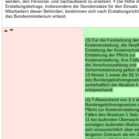
werden, den Personal- und Sachaufwand zu ersetzen.
2
Die Höhe d
Erstattungsbetrags, insbesondere die Stundensätze für den Einsatz
Mitarbeitern dieser Behörden, bestimmen sich nach Erstattungsrichtl
das Bundesministerium erlässt.
(3) Für die Festsetzung de
Kostenerstattung, die Verpf
Erstattung der Kostenschul
Entstehung der Pflicht zur
Kostenerstattung, ihre Fälli
die Vorschusszahlung und
Sicherheitsleistung gelten d
13 Absatz 1 sowie die §§ 1
des Bundesgebührengeset
vorbehaltlich der Absätze 4
entsprechend.
(4)
1
Abweichend von § 4 d
Bundesgebührengesetzes e
Pflicht zur Kostenerstattun
Fällen des Absatzes 1 Sat
11 bei laufenden Überwac
sonstigen laufenden Maßn
sich voraussichtlich über e
längeren Zeitraum als ein 