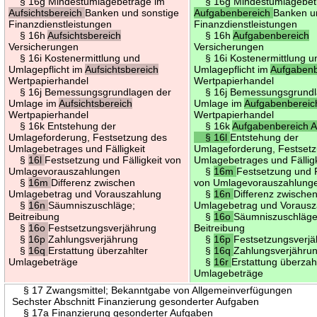
§ 16g Mindestumlagebeträge im
§ 16g Mindestumlagebet
Aufsichtsbereich
Banken und sonstige
Aufgabenbereich
Banken u
Finanzdienstleistungen
Finanzdienstleistungen
§ 16h
Aufsichtsbereich
§ 16h
Aufgabenbereich
Versicherungen
Versicherungen
§ 16i Kostenermittlung und
§ 16i Kostenermittlung u
Umlagepflicht im
Aufsichtsbereich
Umlagepflicht im
Aufgabenb
Wertpapierhandel
Wertpapierhandel
§ 16j Bemessungsgrundlagen der
§ 16j Bemessungsgrundl
Umlage im
Aufsichtsbereich
Umlage im
Aufgabenbereic
Wertpapierhandel
Wertpapierhandel
§ 16k Entstehung der
§ 16k
Aufgabenbereich A
Umlageforderung, Festsetzung des
§ 16l
Entstehung der
Umlagebetrages und Fälligkeit
Umlageforderung, Festset
§
16l
Festsetzung und Fälligkeit von
Umlagebetrages und Fälligk
Umlagevorauszahlungen
§
16m
Festsetzung und F
§
16m
Differenz zwischen
von Umlagevorauszahlung
Umlagebetrag und Vorauszahlung
§
16n
Differenz zwische
§
16n
Säumniszuschläge;
Umlagebetrag und Vorausz
Beitreibung
§
16o
Säumniszuschläge
§
16o
Festsetzungsverjährung
Beitreibung
§
16p
Zahlungsverjährung
§
16p
Festsetzungsverj
§
16q
Erstattung überzahlter
§
16q
Zahlungsverjähru
Umlagebeträge
§
16r
Erstattung überzah
Umlagebeträge
§ 17 Zwangsmittel; Bekanntgabe von Allgemeinverfügungen
Sechster Abschnitt Finanzierung gesonderter Aufgaben
§ 17a Finanzierung gesonderter Aufgaben