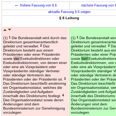
←
frühere Fassung von § 6
nächste Fassung von 
aktuelle Fassung § 6 zeigen
§ 6 Leitung
(1)
1
Die Bundesanstalt wird durch das
(1)
1
Die Bundesanstalt wir
Direktorium gesamtverantwortlich
Direktorium gesamtverantwo
geleitet und verwaltet.
2
Das
geleitet und verwaltet.
2
Da
Direktorium besteht aus einem
Direktorium besteht aus e
Präsidenten oder einer Präsidentin
Präsidenten oder einer Prä
sowie
vier
Exekutivdirektoren oder
sowie
fünf
Exekutivdirektor
Exekutivdirektorinnen, von denen einer
Exekutivdirektorinnen, von
oder eine als Vizepräsident oder
oder eine als Vizepräsident
Vizepräsidentin ständiger Vertreter
Vizepräsidentin ständiger V
oder ständige Vertreterin des
oder ständige Vertreterin d
Präsidenten oder der Präsidentin ist.
3
Präsidenten oder der Präsid
Das Direktorium beschließt einstimmig
Das Direktorium beschließt
ein Organisationsstatut, welches die
ein Organisationsstatut, we
Zuständigkeiten und Aufgaben
Zuständigkeiten und Aufga
innerhalb des Direktoriums festlegt.
4
innerhalb des Direktoriums 
Das Organisationsstatut sowie deren
Das Organisationsstatut so
Änderungen sind dem
Änderungen sind dem
Bundesministerium zur Genehmigung
Bundesministerium zur G
vorzulegen.
vorzulegen.