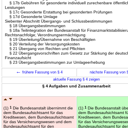
§ 17b Gebühren für gesonderte individuell zurechenbare öffentli
Leistungen
§ 17c Gesonderte Erstattung bei gesonderten Prüfungen
§ 17d Gesonderte Umlage
Siebenter Abschnitt Übergangs- und Schlussbestimmungen
§ 18 Übergangsbestimmungen
§ 18a Teilintegration der Bundesanstalt für Finanzmarktstabilisier
Rechtsnachfolge; Verordnungsermächtigung
§ 19 Überleitung/Übernahme von Beschäftigten
§ 20 Verteilung der Versorgungskosten
§ 21 Übergang von Rechten und Pflichten
§ 22 Übergangsvorschriften zum Gesetz zur Stärkung der deuts
Finanzaufsicht
§ 23 Übergangsbestimmungen zur Umlageerhebung
←
frühere Fassung von § 4
nächste Fassung von 
aktuelle Fassung § 4 zeigen
§ 4 Aufgaben und Zusammenarbeit
(1)
1
Die Bundesanstalt übernimmt die
(1)
1
Die Bundesanstalt üb
dem Bundesaufsichtsamt für das
dem Bundesaufsichtsamt fü
Kreditwesen, dem Bundesaufsichtsamt
Kreditwesen, dem Bundesa
für das Versicherungswesen und dem
für das Versicherungswes
Bundesaufsichtsamt für den
Bundesaufsichtsamt für de