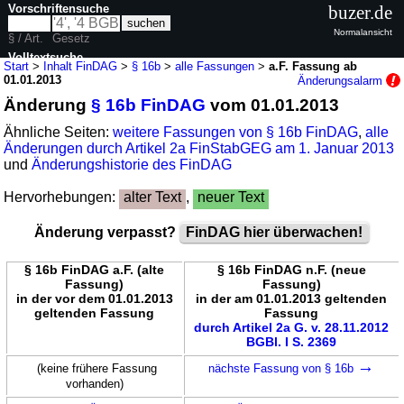
Vorschriftensuche
buzer.de
Normalansicht
§ / Art.
Gesetz
Volltextsuche
Start
>
Inhalt FinDAG
>
§ 16b
>
alle Fassungen
>
a.F. Fassung ab
01.01.2013
Änderungsalarm
nur in FinDAG
Änderung
§ 16b FinDAG
vom 01.01.2013
Ähnliche Seiten:
weitere Fassungen von § 16b FinDAG
,
alle
Änderungen durch Artikel 2a FinStabGEG am 1. Januar 2013
und
Änderungshistorie des FinDAG
Hervorhebungen:
alter Text
,
neuer Text
Änderung verpasst?
FinDAG hier überwachen!
§ 16b FinDAG a.F. (alte
§ 16b FinDAG n.F. (neue
Fassung)
Fassung)
in der vor dem 01.01.2013
in der am 01.01.2013 geltenden
geltenden Fassung
Fassung
durch Artikel 2a G. v. 28.11.2012
BGBl. I S. 2369
→
(keine frühere Fassung
nächste Fassung von § 16b
vorhanden)