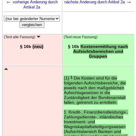
←
→
vorherige Änderung durch
nächste Änderung durch Artikel 2a
Artikel 2a
(Text alte Fassung)
(Text neue Fassung)
§ 16b
(neu)
§ 16b
Kostenermittlung nach
Aufsichtsbereichen und
Gruppen
(1)
1
Die Kosten sind für die
folgenden Aufsichtsbereiche, die
jeweils nach den maßgeblichen
Aufsichtsgesetzen in die
Zuständigkeit der Bundesanstalt
fallen, getrennt zu ermitteln:
1. Kredit-, Finanzdienstleistungs-,
Zahlungsdienste-, inländisches
Investment- und
Wagniskapitalbeteiligungswesen
(Aufsichtsbereich Banken und