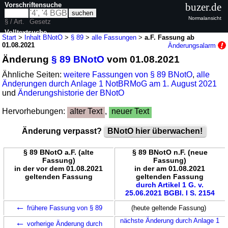
Vorschriftensuche
buzer.de
Normalansicht
§ / Art.
Gesetz
Volltextsuche
Start
>
Inhalt BNotO
>
§ 89
>
alle Fassungen
>
a.F. Fassung ab
01.08.2021
Änderungsalarm
nur in BNotO
Änderung
§ 89 BNotO
vom 01.08.2021
Ähnliche Seiten:
weitere Fassungen von § 89 BNotO
,
alle
Änderungen durch Anlage 1 NotBRMoG am 1. August 2021
und
Änderungshistorie der BNotO
Hervorhebungen:
alter Text
,
neuer Text
Änderung verpasst?
BNotO hier überwachen!
§ 89 BNotO a.F. (alte
§ 89 BNotO n.F. (neue
Fassung)
Fassung)
in der vor dem 01.08.2021
in der am 01.08.2021
geltenden Fassung
geltenden Fassung
durch Artikel 1 G. v.
25.06.2021 BGBl. I S. 2154
←
frühere Fassung von § 89
(heute geltende Fassung)
←
nächste Änderung durch Anlage 1
vorherige Änderung durch