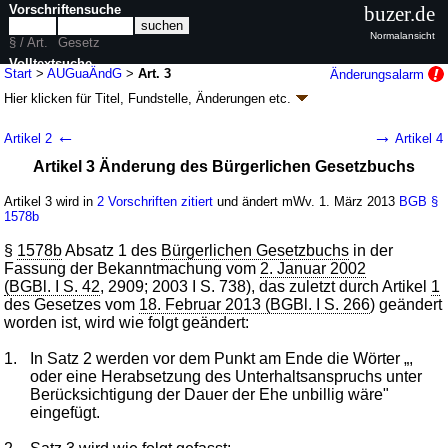
Vorschriftensuche
buzer.de
Normalansicht
§ / Art.
Gesetz
Volltextsuche
Start
>
AUGuaÄndG
>
Art. 3
Änderungsalarm
Hier klicken für
Titel, Fundstelle, Änderungen
etc.
nur in AUGuaÄndG
Artikel 3 - Gesetz zur Durchführung des Haager
←
→
Artikel 2
Artikel 4
Übereinkommens vom 23. November 2007 über
Artikel 3 Änderung des Bürgerlichen Gesetzbuchs
die internationale Geltendmachung der
Unterhaltsansprüche von Kindern und anderen
Artikel 3 wird in
2 Vorschriften zitiert
und ändert mWv. 1. März 2013
BGB
§
Familienangehörigen sowie zur Änderung von
1578b
Vorschriften auf dem Gebiet des internationalen
§
1578b
Absatz 1 des
Bürgerlichen Gesetzbuchs
in der
Unterhaltsverfahrensrechts und des materiellen
Fassung der Bekanntmachung vom
2. Januar 2002
Unterhaltsrechts (AUGuaÄndG
k.a.Abk.
)
(BGBl. I S. 42
, 2909; 2003 I S. 738), das zuletzt durch Artikel
1
des Gesetzes vom
18. Februar 2013 (BGBl. I S. 266
) geändert
G. v. 20.02.2013
BGBl. I S. 273
, 2014 I 887; Geltung ab 26.02.2013,
worden ist, wird wie folgt geändert:
abweichend siehe
Artikel 4
4 Änderungen
|
Drucksachen / Entwurf / Begründung
|
1.
In Satz 2 werden vor dem Punkt am Ende die Wörter „,
wird in 5 Vorschriften zitiert
oder eine Herabsetzung des Unterhaltsanspruchs unter
Berücksichtigung der Dauer der Ehe unbillig wäre"
eingefügt.