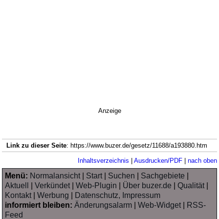
Anzeige
Link zu dieser Seite
: https://www.buzer.de/gesetz/11688/a193880.htm
Inhaltsverzeichnis
|
Ausdrucken/PDF
|
nach oben
Menü:
Normalansicht
|
Start
|
Suchen
|
Sachgebiete
|
Aktuell
|
Verkündet
|
Web-Plugin
|
Über buzer.de
|
Qualität
|
Kontakt
|
Werbung
|
Datenschutz, Impressum
informiert bleiben:
Änderungsalarm
|
Web-Widget
|
RSS-
Feed