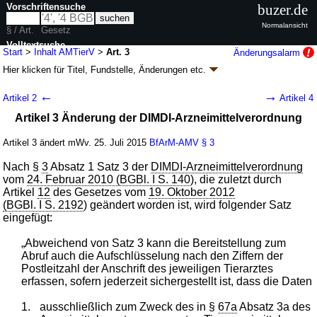
Vorschriftensuche
buzer.de
Normalansicht
§ / Art.
Gesetz
Volltextsuche
Start
>
Inhalt AMTierV
>
Art. 3
Änderungsalarm
Hier klicken für
Titel, Fundstelle, Änderungen
etc.
nur in AMTierV
Artikel 3 - Verordnung zum Erlass und zur
←
→
Artikel 2
Artikel 4
Änderung tierarzneimittelrechtlicher
Artikel 3 Änderung der DIMDI-Arzneimittelverordnung
Verordnungen (AMTierV
k.a.Abk.
)
V. v. 17.07.2015
BGBl. I S. 1380
(
Nr. 31
); Geltung ab 25.07.2015
Artikel 3 ändert mWv. 25. Juli 2015
BfArM-AMV
§ 3
4 Änderungen
|
Drucksachen / Entwurf / Begründung
Nach §
3
Absatz 1 Satz 3 der
DIMDI-Arzneimittelverordnung
vom
24. Februar 2010 (BGBl. I S. 140
), die zuletzt durch
Artikel
12
des Gesetzes vom
19. Oktober 2012
(BGBl. I S. 2192
) geändert worden ist, wird folgender Satz
eingefügt:
„Abweichend von Satz 3 kann die Bereitstellung zum
Abruf auch die Aufschlüsselung nach den Ziffern der
Postleitzahl der Anschrift des jeweiligen Tierarztes
erfassen, sofern jederzeit sichergestellt ist, dass die Daten
1.
ausschließlich zum Zweck des in §
67a
Absatz 3a des