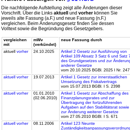
Die nachfolgende Aufstellung zeigt alle Änderungen dieser
Vorschrift. Über die Links
aktuell
und
vorher
können Sie
jeweils alte Fassung (a.F.) und neue Fassung (n.F.)
vergleichen. Beim Änderungsgesetz finden Sie dessen
Volltext sowie die Begründung des Gesetzgebers.
vergleichen
mWv
neue Fassung durch
mit
(verkündet)
aktuell
vorher
24.10.2025
Artikel 2 Gesetz zur Ausführung von
Artikel 109 Absatz 3 Satz 6 und Satz 
des Grundgesetzes und zur Änderun
anderer Gesetze
vom 20.10.2025 BGBl. 2025 I Nr. 247
aktuell
vorher
19.07.2013
Artikel 1 Gesetz zur innerstaatlichen
Umsetzung des Fiskalvertrags
vom 15.07.2013 BGBl. I S. 2398
aktuell
vorher
01.01.2010
Artikel 1 Gesetz zur Abschaffung des
(02.06.2010)
Finanzplanungsrates und zur
Übertragung der fortzuführenden
Aufgaben auf den Stabilitätsrat sowie
zur Änderung weiterer Gesetze
vom 27.05.2010 BGBl. I S. 671
aktuell
vorher
08.11.2006
Artikel 123 Neunte
Zuständigkeitsanpassungsverordnun