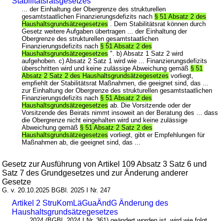
Stabilitätsratsgesetzes
... der Einhaltung der Obergrenze des strukturellen
gesamtstaatlichen Finanzierungsdefizits nach
§ 51 Absatz 2 des
Haushaltsgrundsätzegesetzes
. Dem Stabilitätsrat können durch
Gesetz weitere Aufgaben übertragen ... der Einhaltung der
Obergrenze des strukturellen gesamtstaatlichen
Finanzierungsdefizits nach
§ 51 Absatz 2 des
Haushaltsgrundsätzegesetzes
". b) Absatz 1 Satz 2 wird
aufgehoben. c) Absatz 2 Satz 1 wird wie ... Finanzierungsdefizits
überschritten wird und keine zulässige Abweichung gemäß
§ 51
Absatz 2 Satz 2 des Haushaltsgrundsätzegesetzes
vorliegt,
empfiehlt der Stabilitätsrat Maßnahmen, die geeignet sind, das ...
zur Einhaltung der Obergrenze des strukturellen gesamtstaatlichen
Finanzierungsdefizits nach
§ 51 Absatz 2 des
Haushaltsgrundsätzegesetzes
ab. Die Vorsitzende oder der
Vorsitzende des Beirats nimmt insoweit an der Beratung des ... dass
die Obergrenze nicht eingehalten wird und keine zulässige
Abweichung gemäß
§ 51 Absatz 2 Satz 2 des
Haushaltsgrundsätzegesetzes
vorliegt, gibt er Empfehlungen für
Maßnahmen ab, die geeignet sind, das ...
Gesetz zur Ausführung von Artikel 109 Absatz 3 Satz 6 und
Satz 7 des Grundgesetzes und zur Änderung anderer
Gesetze
G. v. 20.10.2025 BGBl. 2025 I Nr. 247
Artikel 2 StruKomLäGuaÄndG Änderung des
Haushaltsgrundsätzegesetzes
... 2024 (BGBl. 2024 I Nr. 361) geändert worden ist, wird wie folgt