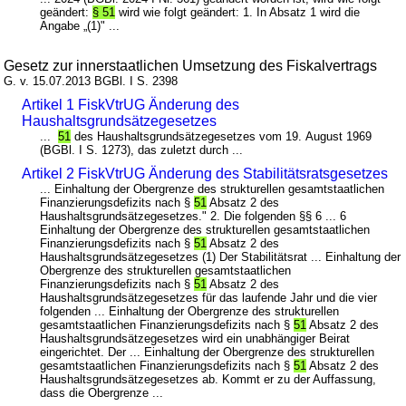
geändert:
§ 51
wird wie folgt geändert: 1. In Absatz 1 wird die
Angabe „(1)" ...
Gesetz zur innerstaatlichen Umsetzung des Fiskalvertrags
G. v. 15.07.2013 BGBl. I S. 2398
Artikel 1 FiskVtrUG Änderung des
Haushaltsgrundsätzegesetzes
...
51
des Haushaltsgrundsätzegesetzes vom 19. August 1969
(BGBl. I S. 1273), das zuletzt durch ...
Artikel 2 FiskVtrUG Änderung des Stabilitätsratsgesetzes
... Einhaltung der Obergrenze des strukturellen gesamtstaatlichen
Finanzierungsdefizits nach §
51
Absatz 2 des
Haushaltsgrundsätzegesetzes." 2. Die folgenden §§ 6 ... 6
Einhaltung der Obergrenze des strukturellen gesamtstaatlichen
Finanzierungsdefizits nach §
51
Absatz 2 des
Haushaltsgrundsätzegesetzes (1) Der Stabilitätsrat ... Einhaltung der
Obergrenze des strukturellen gesamtstaatlichen
Finanzierungsdefizits nach §
51
Absatz 2 des
Haushaltsgrundsätzegesetzes für das laufende Jahr und die vier
folgenden ... Einhaltung der Obergrenze des strukturellen
gesamtstaatlichen Finanzierungsdefizits nach §
51
Absatz 2 des
Haushaltsgrundsätzegesetzes wird ein unabhängiger Beirat
eingerichtet. Der ... Einhaltung der Obergrenze des strukturellen
gesamtstaatlichen Finanzierungsdefizits nach §
51
Absatz 2 des
Haushaltsgrundsätzegesetzes ab. Kommt er zu der Auffassung,
dass die Obergrenze ...