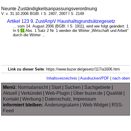
Neunte Zuständigkeitsanpassungsverordnung
V. v. 31.10.2006 BGBl. I S. 2407, 2007 I S. 2149
Artikel 123 9. ZustAnpV Haushaltsgrundsätzegesetz
... vom 14. August 2006 (BGBl. I S. 1911), wird wie folgt geändert: 1.
In §
51
Abs. 1 Satz 2 Nr. 1 werden die Wörter „Wirtschaft und Arbeit"
durch die Wörter ...
Link zu dieser Seite
: https://www.buzer.de/gesetz/117/a1606.htm
Inhaltsverzeichnis
|
Ausdrucken/PDF
|
nach oben
Menü:
Normalansicht
|
Start
|
Suchen
|
Sachgebiete
|
Aktuell
|
Verkündet
|
Web-Plugin
|
Über buzer.de
|
Qualität
|
Kontakt
|
Werbung
|
Datenschutz, Impressum
informiert bleiben:
Änderungsalarm
|
Web-Widget
|
RSS-
Feed