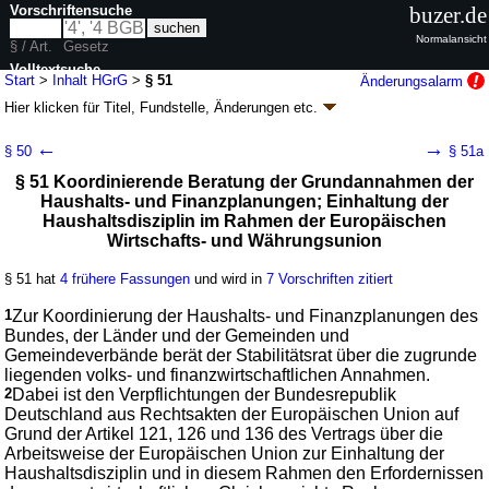
Vorschriftensuche
buzer.de
Normalansicht
§ / Art.
Gesetz
Volltextsuche
Start
>
Inhalt HGrG
>
§ 51
Änderungsalarm
Hier klicken für
Titel, Fundstelle, Änderungen
etc.
nur in HGrG
§ 51 - Haushaltsgrundsätzegesetz (HGrG)
←
→
§ 50
§ 51a
G. v. 19.08.1969
BGBl. I S. 1273
; zuletzt geändert durch
Artikel 2
G. v.
§ 51 Koordinierende Beratung der Grundannahmen der
12.05.2026
BGBl. 2026 I Nr. 137
Haushalts- und Finanzplanungen; Einhaltung der
Geltung ab 01.01.1970; FNA: 63-14
Bundeshaushalt
Haushaltsdisziplin im Rahmen der Europäischen
10 weitere Fassungen
|
wird in 33 Vorschriften zitiert
Wirtschafts- und Währungsunion
Teil II Vorschriften, die einheitlich und unmittelbar gelten
§ 51 hat
4 frühere Fassungen
und wird in
7 Vorschriften zitiert
1
Zur Koordinierung der Haushalts- und Finanzplanungen des
Bundes, der Länder und der Gemeinden und
Gemeindeverbände berät der Stabilitätsrat über die zugrunde
liegenden volks- und finanzwirtschaftlichen Annahmen.
2
Dabei ist den Verpflichtungen der Bundesrepublik
Deutschland aus Rechtsakten der Europäischen Union auf
Grund der Artikel 121, 126 und 136 des Vertrags über die
Arbeitsweise der Europäischen Union zur Einhaltung der
Haushaltsdisziplin und in diesem Rahmen den Erfordernissen