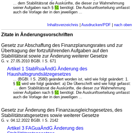
... dem Stabilitätsrat die Auskünfte, die dieser zur Wahrnehmung
seiner Aufgaben nach §
51
benötigt. Die Auskunftserteilung umfasst
auch die Vorlage der in den jeweiligen ...
Inhaltsverzeichnis
|
Ausdrucken/PDF
|
nach oben
Zitate in Änderungsvorschriften
Gesetz zur Abschaffung des Finanzplanungsrates und zur
Übertragung der fortzuführenden Aufgaben auf den
Stabilitätsrat sowie zur Änderung weiterer Gesetze
G. v. 27.05.2010 BGBl. I S. 671
Artikel 1 StabRuaÄndG Änderung des
Haushaltsgrundsätzegesetzes
... (BGBl. I S. 2580) geändert worden ist, wird wie folgt geändert: 1.
§
51
wird wie folgt geändert: a) Die Überschrift wird wie folgt gefasst:
... dem Stabilitätsrat die Auskünfte, die dieser zur Wahrnehmung
seiner Aufgaben nach §
51
benötigt. Die Auskunftserteilung umfasst
auch die Vorlage der in den jeweiligen ...
Gesetz zur Änderung des Finanzausgleichsgesetzes, des
Stabilitätsratsgesetzes sowie weiterer Gesetze
G. v. 04.12.2022 BGBl. I S. 2142
Artikel 3 FAGuaÄndG Änderung des