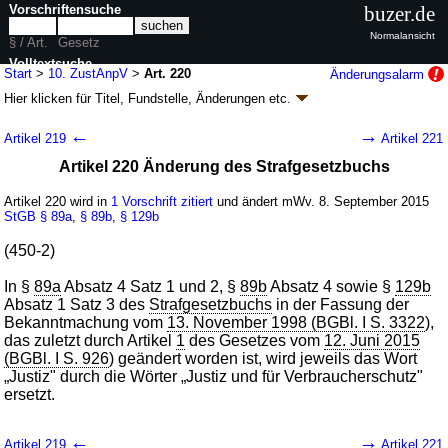
Vorschriftensuche
buzer.de
Normalansicht
§ / Art.
Gesetz
Volltextsuche
Start
>
10. ZustAnpV
>
Art. 220
Änderungsalarm
Hier klicken für
Titel, Fundstelle, Änderungen
etc.
nur in 10. ZustAnpV
Artikel 220 - Zehnte
←
→
Artikel 219
Artikel 221
Zuständigkeitsanpassungsverordnung (10.
Artikel 220 Änderung des Strafgesetzbuchs
ZustAnpV
k.a.Abk.
)
V. v. 31.08.2015
BGBl. I S. 1474
(
Nr. 35
); zuletzt geändert durch
Artikel 3
Artikel 220 wird in
1 Vorschrift zitiert
und ändert mWv. 8. September 2015
Abs. 3 G. v. 30.06.2017
BGBl. I S. 2147
StGB
§ 89a
,
§ 89b
,
§ 129b
Geltung ab 08.09.2015, abweichend siehe
Artikel 627
538 Änderungen
|
wird in 1232 Vorschriften zitiert
(450-2)
In §
89a
Absatz 4 Satz 1 und 2, §
89b
Absatz 4 sowie §
129b
Absatz 1 Satz 3 des
Strafgesetzbuchs
in der Fassung der
Bekanntmachung vom
13. November 1998 (BGBl. I S. 3322
),
das zuletzt durch Artikel
1
des Gesetzes vom
12. Juni 2015
(BGBl. I S. 926
) geändert worden ist, wird jeweils das Wort
„Justiz" durch die Wörter „Justiz und für Verbraucherschutz"
ersetzt.
←
→
Artikel 219
Artikel 221