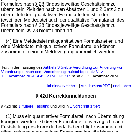
Formulars nach
§ 28
für das jeweilige Geschäftsjahr zu
übermitteln.
2
Mit den nach den Absätzen 1 und 2 Satz 2 zu
übermittelnden qualitativen Formularteilen ist in der
jeweiligen Meldedatei auch der qualitative Formularteil des
Formulars nach
§ 28
für das jeweilige Geschäftsjahr zu
übermitteln.
3
§ 28
bleibt unberührt.
(4) Eine Meldedatei mit quantitativen Formularteilen und
eine Meldedatei mit qualitativen Formularteilen können
zusammen in einem Meldevorgang übermittelt werden.
Text in der Fassung des
Artikels 3 Siebte Verordnung zur Änderung von
Verordnungen nach dem Versicherungsaufsichtsgesetz V. v.
11. Dezember 2024 BGBl. 2024 I Nr. 414
m.W.v. 17. Dezember 2024
Inhaltsverzeichnis
|
Ausdrucken/PDF
|
nach oben
§ 42d Korrekturmeldungen
§ 42d hat
1 frühere Fassung
und wird in
1 Vorschrift zitiert
(1) Muss ein quantitativer Formularteil nach Übermittlung
korrigiert werden, ist dieser Formularteil unverzüglich nach
Feststellung des Korrekturbedarfs berichtigt zusammen mit