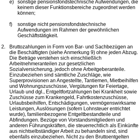
e)
sonstige pensionsfondstechnische Aufwendungen, die
keinem dieser Funktionsbereiche zugeordnet werden
können;
f)
sonstige nicht pensionsfondstechnische
Aufwendungen im Rahmen der gewöhnlichen
Geschäftstätigkeit.
2.
Bruttozahlungen in Form von Bar- und Sachbezügen an
die Beschäftigten (siehe Anmerkung 9) ohne jeden Abzug.
Die Beträge verstehen sich einschließlich
Arbeitnehmeranteilen zur gesetzlichen
Sozialversicherung, jedoch ohne Arbeitgeberanteile.
Einzubeziehen sind sämtliche Zuschläge, wie
Superprovisionen an Angestellte, Tantiemen, Mietbeihilfen
und Wohnungszuschüsse, Vergütungen für Feiertage,
Urlaub und dgl., Entgeltfortzahlungen bei Krankheit sowie
Zuschüsse zum Krankengeld, Fahrtkostenzuschüsse,
Urlaubsbeihilfen, Entschädigungen, vermögenswirksame
Leistungen, Auslösungen (sofern Lohnsteuer entrichtet
wurde), familienbezogene Entgeltbestandteile und
Abfindungen. Bezüge von Vorstandsmitgliedern und
anderen Führungskräften, die steuerrechtlich als Einkünfte
aus nichtselbständiger Arbeit zu behandeln sind, sind
ebenfalls einzubeziehen. Nicht zu den Bruttoentgelten