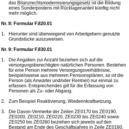
das
Bilanzrechtsmodernisierungsgesetz
ist die Bildung
eines Sonderpostens mit Rücklagenanteil künftig nicht
mehr möglich.
Nr. 8: Formular F.820.01
1.
Hierunter sind überwiegend von Arbeitgebern genutzte
Grundstücke auszuweisen.
Nr. 9: Formular F.830.01
1.
Die Angaben zur Anzahl beziehen sich auf die
versorgungsberechtigten natürlichen Personen. Bestehen
für eine Person mehrere Versorgungsverhältnisse,
beispielsweise aus mehreren Pensionsplänen, so ist die
Person (als Anwärter und/oder Rentner) nur einmal zu
erfassen. Entsprechendes gilt für die Erfassung von
Personen als Zu- oder Abgang.
2.
Zum Beispiel Reaktivierung, Wiederinkraftsetzung.
3.
Die Davon-Vermerke der Zeilen ZE0170 bis ZE0190,
ZE0200, ZE0210, ZE0220, ZE0230 bis ZE0240 sowie
ZE0250 bis ZE0260 beziehen sich jeweils auf den
Bestand am Ende des Geschäftsjahres in Zeile ZE0160.