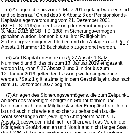
(5) Anlagen, die bis zum 7. März 2015 getätigt worden sind
und seitdem auf Grund des
§ 6 Absatz 3 der Pensionsfonds-
Kapitalanlagenverordnung
vom
21. Dezember 2001
(BGBl. I S. 4185
) in der Fassung der Verordnung vom
3. März 2015 (BGBl. I S. 188
) im Sicherungsvermögen
gehalten wurden, können bis zu ihrer Fälligkeit im
Sicherungsvermögen verbleiben und den Anlagen nach
§ 17
Absatz 1 Nummer 13 Buchstabe b
zugeordnet werden.
(6)
1
Auf Kapital im Sinne des
§ 27 Absatz 1 Satz 1
Nummer 5 und 6
, das bis zum 13. Januar 2019 eingezahlt
worden ist, kann
§ 27 Absatz 2 und 3
in der bis zum
12. Januar 2019 geltenden Fassung weiter angewendet
werden.
2
Satz 1 gilt letztmalig in dem Geschäftsjahr, das nach
dem 31. Dezember 2027 beginnt.
(7) Anlagen des Sicherungsvermögens, die zum Zeitpunkt,
ab dem das Vereinigte Königreich Großbritannien und
Nordirland nicht mehr Mitgliedstaat der Europäischen Union
ist und auch nicht wie ein solcher zu behandeln ist, die
Voraussetzungen der jeweiligen Anlageform nach
§ 17
Absatz 1
deswegen nicht mehr erfüllen, weil das Vereinigte
Königreich Großbritannien und Nordirland nicht länger Staat
des EWR ist, können weiterhin der jeweiligen Anlageform