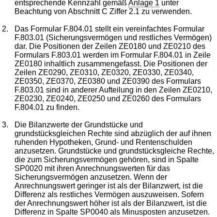
entsprechende Kennzahl gemäß
Anlage 1
unter
Beachtung von Abschnitt C Ziffer 2.1 zu verwenden.
2.
Das Formular F.804.01 stellt ein vereinfachtes Formular
F.803.01 (Sicherungsvermögen und restliches Vermögen)
dar. Die Positionen der Zeilen ZE0180 und ZE0210 des
Formulars F.803.01 werden im Formular F.804.01 in Zeile
ZE0180 inhaltlich zusammengefasst. Die Positionen der
Zeilen ZE0290, ZE0310, ZE0320, ZE0330, ZE0340,
ZE0350, ZE0370, ZE0380 und ZE0390 des Formulars
F.803.01 sind in anderer Aufteilung in den Zeilen ZE0210,
ZE0230, ZE0240, ZE0250 und ZE0260 des Formulars
F.804.01 zu finden.
3.
Die Bilanzwerte der Grundstücke und
grundstücksgleichen Rechte sind abzüglich der auf ihnen
ruhenden Hypotheken, Grund- und Rentenschulden
anzusetzen. Grundstücke und grundstücksgleiche Rechte,
die zum Sicherungsvermögen gehören, sind in Spalte
SP0020 mit ihren Anrechnungswerten für das
Sicherungsvermögen anzusetzen. Wenn der
Anrechnungswert geringer ist als der Bilanzwert, ist die
Differenz als restliches Vermögen auszuweisen. Sofern
der Anrechnungswert höher ist als der Bilanzwert, ist die
Differenz in Spalte SP0040 als Minusposten anzusetzen.