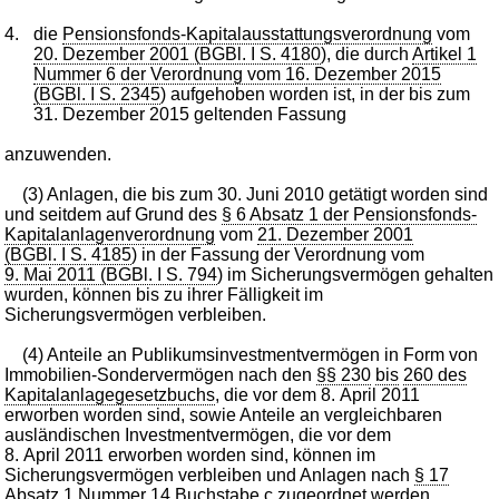
4.
die
Pensionsfonds-Kapitalausstattungsverordnung
vom
20. Dezember 2001 (BGBl. I S. 4180
), die durch
Artikel 1
Nummer 6 der Verordnung vom 16. Dezember 2015
(BGBl. I S. 2345
) aufgehoben worden ist, in der bis zum
31. Dezember 2015 geltenden Fassung
anzuwenden.
(3) Anlagen, die bis zum 30. Juni 2010 getätigt worden sind
und seitdem auf Grund des
§ 6 Absatz 1 der Pensionsfonds-
Kapitalanlagenverordnung
vom
21. Dezember 2001
(BGBl. I S. 4185
) in der Fassung der Verordnung vom
9. Mai 2011 (BGBl. I S. 794
) im Sicherungsvermögen gehalten
wurden, können bis zu ihrer Fälligkeit im
Sicherungsvermögen verbleiben.
(4) Anteile an Publikumsinvestmentvermögen in Form von
Immobilien-Sondervermögen nach den
§§ 230
bis
260 des
Kapitalanlagegesetzbuchs
, die vor dem 8. April 2011
erworben worden sind, sowie Anteile an vergleichbaren
ausländischen Investmentvermögen, die vor dem
8. April 2011 erworben worden sind, können im
Sicherungsvermögen verbleiben und Anlagen nach
§ 17
Absatz 1 Nummer 14 Buchstabe c
zugeordnet werden.