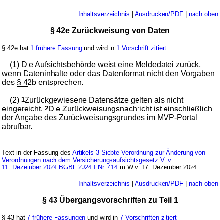
Inhaltsverzeichnis
|
Ausdrucken/PDF
|
nach oben
§ 42e Zurückweisung von Daten
§ 42e hat
1 frühere Fassung
und wird in
1 Vorschrift zitiert
(1) Die Aufsichtsbehörde weist eine Meldedatei zurück,
wenn Dateninhalte oder das Datenformat nicht den Vorgaben
des
§ 42b
entsprechen.
(2)
1
Zurückgewiesene Datensätze gelten als nicht
eingereicht.
2
Die Zurückweisungsnachricht ist einschließlich
der Angabe des Zurückweisungsgrundes im MVP-Portal
abrufbar.
Text in der Fassung des
Artikels 3 Siebte Verordnung zur Änderung von
Verordnungen nach dem Versicherungsaufsichtsgesetz V. v.
11. Dezember 2024 BGBl. 2024 I Nr. 414
m.W.v. 17. Dezember 2024
Inhaltsverzeichnis
|
Ausdrucken/PDF
|
nach oben
§ 43 Übergangsvorschriften zu Teil 1
§ 43 hat
7 frühere Fassungen
und wird in
7 Vorschriften zitiert