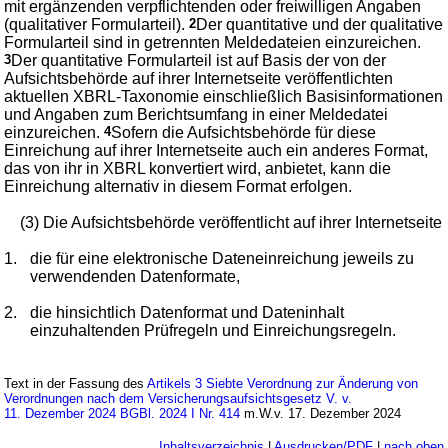
mit ergänzenden verpflichtenden oder freiwilligen Angaben
(qualitativer Formularteil).
2
Der quantitative und der qualitative
Formularteil sind in getrennten Meldedateien einzureichen.
3
Der quantitative Formularteil ist auf Basis der von der
Aufsichtsbehörde auf ihrer Internetseite veröffentlichten
aktuellen XBRL-Taxonomie einschließlich Basisinformationen
und Angaben zum Berichtsumfang in einer Meldedatei
einzureichen.
4
Sofern die Aufsichtsbehörde für diese
Einreichung auf ihrer Internetseite auch ein anderes Format,
das von ihr in XBRL konvertiert wird, anbietet, kann die
Einreichung alternativ in diesem Format erfolgen.
(3) Die Aufsichtsbehörde veröffentlicht auf ihrer Internetseite
1.
die für eine elektronische Dateneinreichung jeweils zu
verwendenden Datenformate,
2.
die hinsichtlich Datenformat und Dateninhalt
einzuhaltenden Prüfregeln und Einreichungsregeln.
Text in der Fassung des
Artikels 3 Siebte Verordnung zur Änderung von
Verordnungen nach dem Versicherungsaufsichtsgesetz V. v.
11. Dezember 2024 BGBl. 2024 I Nr. 414
m.W.v. 17. Dezember 2024
Inhaltsverzeichnis
|
Ausdrucken/PDF
|
nach oben