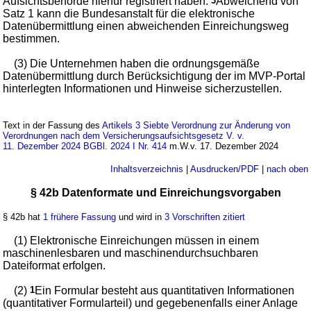
Aufsichtsbehörde hierfür registriert haben.
3
Abweichend von
Satz 1 kann die Bundesanstalt für die elektronische
Datenübermittlung einen abweichenden Einreichungsweg
bestimmen.
(3) Die Unternehmen haben die ordnungsgemäße
Datenübermittlung durch Berücksichtigung der im MVP-Portal
hinterlegten Informationen und Hinweise sicherzustellen.
Text in der Fassung des
Artikels 3 Siebte Verordnung zur Änderung von
Verordnungen nach dem Versicherungsaufsichtsgesetz V. v.
11. Dezember 2024 BGBl. 2024 I Nr. 414
m.W.v. 17. Dezember 2024
Inhaltsverzeichnis
|
Ausdrucken/PDF
|
nach oben
§ 42b Datenformate und Einreichungsvorgaben
§ 42b hat
1 frühere Fassung
und wird in
3 Vorschriften zitiert
(1) Elektronische Einreichungen müssen in einem
maschinenlesbaren und maschinendurchsuchbaren
Dateiformat erfolgen.
(2)
1
Ein Formular besteht aus quantitativen Informationen
(quantitativer Formularteil) und gegebenenfalls einer Anlage