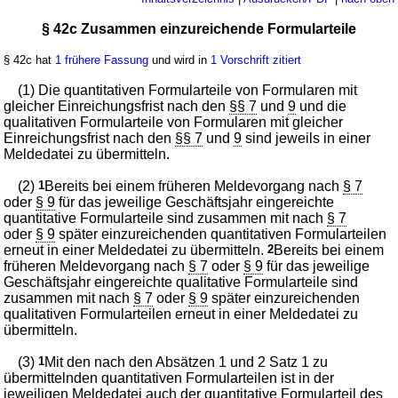
§ 42c Zusammen einzureichende Formularteile
§ 42c hat
1 frühere Fassung
und wird in
1 Vorschrift zitiert
(1) Die quantitativen Formularteile von Formularen mit
gleicher Einreichungsfrist nach den
§§ 7
und
9
und die
qualitativen Formularteile von Formularen mit gleicher
Einreichungsfrist nach den
§§ 7
und
9
sind jeweils in einer
Meldedatei zu übermitteln.
(2)
1
Bereits bei einem früheren Meldevorgang nach
§ 7
oder
§ 9
für das jeweilige Geschäftsjahr eingereichte
quantitative Formularteile sind zusammen mit nach
§ 7
oder
§ 9
später einzureichenden quantitativen Formularteilen
erneut in einer Meldedatei zu übermitteln.
2
Bereits bei einem
früheren Meldevorgang nach
§ 7
oder
§ 9
für das jeweilige
Geschäftsjahr eingereichte qualitative Formularteile sind
zusammen mit nach
§ 7
oder
§ 9
später einzureichenden
qualitativen Formularteilen erneut in einer Meldedatei zu
übermitteln.
(3)
1
Mit den nach den Absätzen 1 und 2 Satz 1 zu
übermittelnden quantitativen Formularteilen ist in der
jeweiligen Meldedatei auch der quantitative Formularteil des