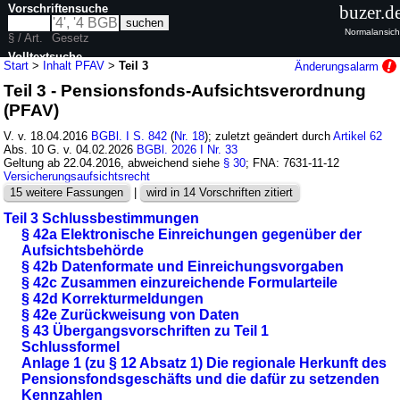
Vorschriftensuche
buzer.d
Normalansich
§ / Art.
Gesetz
Volltextsuche
Start
>
Inhalt PFAV
>
Teil 3
Änderungsalarm
Teil 3 - Pensionsfonds-Aufsichtsverordnung
nur in PFAV
(PFAV)
V. v. 18.04.2016
BGBl. I S. 842
(
Nr. 18
); zuletzt geändert durch
Artikel 62
Abs. 10 G. v. 04.02.2026
BGBl. 2026 I Nr. 33
Geltung ab 22.04.2016, abweichend siehe
§ 30
; FNA: 7631-11-12
Versicherungsaufsichtsrecht
15 weitere Fassungen
|
wird in 14 Vorschriften zitiert
Teil 3 Schlussbestimmungen
§ 42a Elektronische Einreichungen gegenüber der
Aufsichtsbehörde
§ 42b Datenformate und Einreichungsvorgaben
§ 42c Zusammen einzureichende Formularteile
§ 42d Korrekturmeldungen
§ 42e Zurückweisung von Daten
§ 43 Übergangsvorschriften zu Teil 1
Schlussformel
Anlage 1 (zu § 12 Absatz 1) Die regionale Herkunft des
Pensionsfondsgeschäfts und die dafür zu setzenden
Kennzahlen