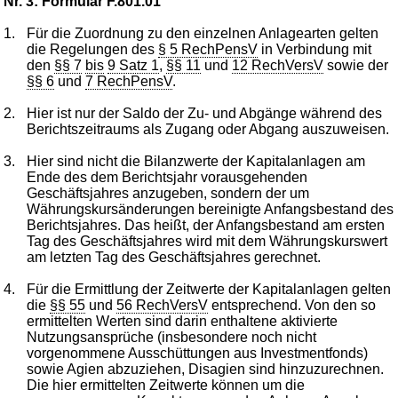
Nr. 3: Formular F.801.01
1.
Für die Zuordnung zu den einzelnen Anlagearten gelten
die Regelungen des
§ 5 RechPensV
in Verbindung mit
den
§§ 7
bis
9 Satz 1
,
§§ 11
und
12 RechVersV
sowie der
§§ 6
und
7 RechPensV
.
2.
Hier ist nur der Saldo der Zu- und Abgänge während des
Berichtszeitraums als Zugang oder Abgang auszuweisen.
3.
Hier sind nicht die Bilanzwerte der Kapitalanlagen am
Ende des dem Berichtsjahr vorausgehenden
Geschäftsjahres anzugeben, sondern der um
Währungskursänderungen bereinigte Anfangsbestand des
Berichtsjahres. Das heißt, der Anfangsbestand am ersten
Tag des Geschäftsjahres wird mit dem Währungskurswert
am letzten Tag des Geschäftsjahres gerechnet.
4.
Für die Ermittlung der Zeitwerte der Kapitalanlagen gelten
die
§§ 55
und
56 RechVersV
entsprechend. Von den so
ermittelten Werten sind darin enthaltene aktivierte
Nutzungsansprüche (insbesondere noch nicht
vorgenommene Ausschüttungen aus Investmentfonds)
sowie Agien abzuziehen, Disagien sind hinzuzurechnen.
Die hier ermittelten Zeitwerte können um die