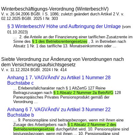
Winterbeschäftigungs-Verordnung (WinterbeschV)
V. v. 26.04.2006 BGBl. I S. 1086; zuletzt geändert durch Artikel 2 V. v.
02.12.2025 BGBl. 2025 I Nr. 303
§ 3 WinterbeschV Höhe und Aufbringung der Umlage
(vom
01.10.2023)
... 2. die Anteile an der Finanzierung einer tariflichen Zusatzrente im
Sinne des
§ 1 des Betriebsrentengesetzes
, 3. in Betrieben nach
Absatz 1 Nr. 1 das tarifliche 13. Monatseinkommen oder ...
Siebte Verordnung zur Änderung von Verordnungen nach
dem Versicherungsaufsichtsgesetz
V. v. 11.12.2024 BGBl. 2024 I Nr. 414
Anhang 1 7. VAGVÄndV zu Artikel 1 Nummer 28
Buchstabe c
... Erlebensfallcharakter nach § 1 AltZertG 127 Reine
Beitragszusagen nach
§ 1 Absatz 2 Nummer 2a BetrAVG
128
Paneuropäisches Privates Pensionsprodukt gemäß der
Verordnung ...
Anhang 6 7. VAGVÄndV zu Artikel 3 Nummer 22
Buchstabe b
... 9. Pensionspläne sind beitragsbezogen, wenn mit ihnen eine
Zusage des Arbeitgebers nach
§ 1 Absatz 2 Nummer 2 des
Betriebsrentengesetzes
durchgeführt wird. 10. Pensionspläne sind
leistungsbezogen, wenn mit ihnen ... 10. Pensionspläne sind