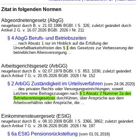
Zitat in folgenden Normen
Abgeordnetengesetz (AbgG)
neugefasst durch B. v. 21.02.1996 BGBl. I S. 326; zuletzt geändert durch
Artikel 2 G. v. 16.07.2026 BGBl. 2026 I Nr. 211
§ 4 AbgG Berufs- und Betriebszeiten
... nach Absatz 1 nur im Hinblick auf die Erfüllung der
Unverfallbarkeitsfristen des §
1
des Gesetzes zur Verbesserung der
betrieblichen Altersversorgung ...
Arbeitsgerichtsgesetz (ArbGG)
neugefasst durch B. v. 02.07.1979 BGBl. I S. 853, 1036; zuletzt geändert
durch Artikel 7 G. v. 20.05.2026 BGBl. 2026 I Nr. 152
§ 2 ArbGG Zuständigkeit im Urteilsverfahren
(vom 24.06.2020)
... des privaten Rechts oder Versorgungseinrichtungen, soweit
Letztere reine Beitragszusagen nach
§ 1 Absatz 2 Nummer 2a des
Betriebsrentengesetzes
durchführen, über Ansprüche aus dem
Arbeitsverhältnis oder Ansprüche, die ...
Einkommensteuergesetz (EStG)
neugefasst durch B. v. 08.10.2009 BGBl. I S. 3366, 3862; zuletzt geändert
durch Artikel 7 G. v. 29.06.2026 BGBl. 2026 I Nr. 197
§ 6a EStG Pensionsrückstellung
(vom 01.01.2018)