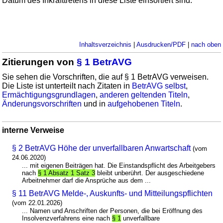
Datum des Inkrafttretens in diese Liste einsortiert sind.
Inhaltsverzeichnis
|
Ausdrucken/PDF
|
nach oben
Zitierungen von
§ 1 BetrAVG
Sie sehen die Vorschriften, die auf § 1 BetrAVG verweisen.
Die Liste ist unterteilt nach Zitaten in
BetrAVG selbst
,
Ermächtigungsgrundlagen
,
anderen geltenden Titeln
,
Änderungsvorschriften
und in
aufgehobenen Titeln
.
interne Verweise
§ 2 BetrAVG Höhe der unverfallbaren Anwartschaft
(vom
24.06.2020)
... mit eigenen Beiträgen hat. Die Einstandspflicht des Arbeitgebers
nach
§ 1 Absatz 1 Satz 3
bleibt unberührt. Der ausgeschiedene
Arbeitnehmer darf die Ansprüche aus dem ...
§ 11 BetrAVG Melde-, Auskunfts- und Mitteilungspflichten
(vom 22.01.2026)
... Namen und Anschriften der Personen, die bei Eröffnung des
Insolvenzverfahrens eine nach
§ 1
unverfallbare