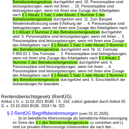
Betriebsrentengesetzes
durchgeführt wird. 10. Pensionspläne sind
leistungsbezogen, wenn mit ihnen ... 10. Pensionspläne sind
leistungsbezogen, wenn mit ihnen eine Zusage des Arbeitgebers
nach
§ 1 Absatz 1 Satz 1 oder Absatz 2 Nummer 1 des
Betriebsrentengesetzes
durchgeführt wird. 11. Zum Beispiel
Wiederinkraftsetzung sowie Erhöhung der ... 4. Pensionspläne sind
beitragsbezogen, wenn mit ihnen eine Zusage des Arbeitgebers nach
§ 1 Absatz 2 Nummer 2 des Betriebsrentengesetzes
durchgeführt
wird. 5. Pensionspläne sind leistungsbezogen, wenn mit ihnen ... 5.
Pensionspläne sind leistungsbezogen, wenn mit ihnen eine Zusage
des Arbeitgebers nach
§ 1 Absatz 1 Satz 1 oder Absatz 2 Nummer 1
des Betriebsrentengesetzes
durchgeführt wird. Nr. 11: Formular
F.850.01 1. Das Formular ... 3. Pensionspläne sind beitragsbezogen,
wenn mit ihnen eine Zusage des Arbeitgebers nach
§ 1 Absatz 2
Nummer 2 des Betriebsrentengesetzes
durchgeführt wird. 4.
Pensionspläne sind leistungsbezogen, wenn mit ihnen ... 4.
Pensionspläne sind leistungsbezogen, wenn mit ihnen eine Zusage
des Arbeitgebers nach
§ 1 Absatz 1 Satz 1 oder Absatz 2 Nummer 1
des Betriebsrentengesetzes
durchgeführt wird. 5. Einschließlich der
Aufwendungen für beendete ...
Rentenübersichtsgesetz (RentÜG)
Artikel 1 G. v. 11.02.2021 BGBl. I S. 154; zuletzt geändert durch Artikel 65
G. v. 23.10.2024 BGBl. 2024 I Nr. 323
§ 2 RentÜG Begriffsbestimmungen
(vom 01.01.2025)
... b) ist betriebliche Altersvorsorge als betriebliche Altersversorgung
im Sinne des
§ 1 des Betriebsrentengesetzes
zu verstehen und c)
sind zur privaten Altersvorsorge insbesondere die nach den ...