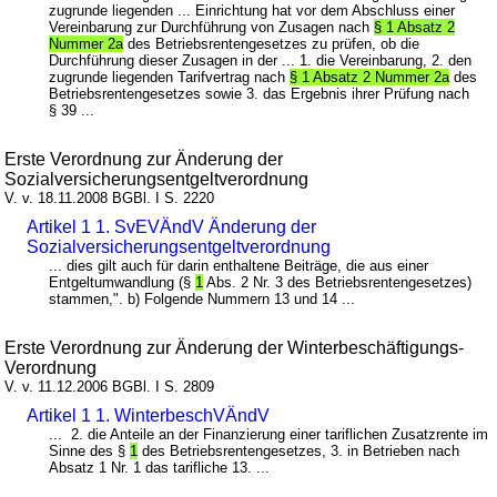
zugrunde liegenden ... Einrichtung hat vor dem Abschluss einer
Vereinbarung zur Durchführung von Zusagen nach
§ 1 Absatz 2
Nummer 2a
des Betriebsrentengesetzes zu prüfen, ob die
Durchführung dieser Zusagen in der ... 1. die Vereinbarung, 2. den
zugrunde liegenden Tarifvertrag nach
§ 1 Absatz 2 Nummer 2a
des
Betriebsrentengesetzes sowie 3. das Ergebnis ihrer Prüfung nach
§ 39 ...
Erste Verordnung zur Änderung der
Sozialversicherungsentgeltverordnung
V. v. 18.11.2008 BGBl. I S. 2220
Artikel 1 1. SvEVÄndV Änderung der
Sozialversicherungsentgeltverordnung
... dies gilt auch für darin enthaltene Beiträge, die aus einer
Entgeltumwandlung (§
1
Abs. 2 Nr. 3 des Betriebsrentengesetzes)
stammen,". b) Folgende Nummern 13 und 14 ...
Erste Verordnung zur Änderung der Winterbeschäftigungs-
Verordnung
V. v. 11.12.2006 BGBl. I S. 2809
Artikel 1 1. WinterbeschVÄndV
... 2. die Anteile an der Finanzierung einer tariflichen Zusatzrente im
Sinne des §
1
des Betriebsrentengesetzes, 3. in Betrieben nach
Absatz 1 Nr. 1 das tarifliche 13. ...