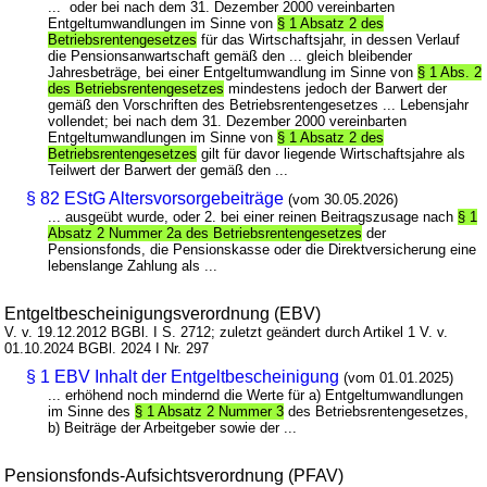
... oder bei nach dem 31. Dezember 2000 vereinbarten
Entgeltumwandlungen im Sinne von
§ 1 Absatz 2 des
Betriebsrentengesetzes
für das Wirtschaftsjahr, in dessen Verlauf
die Pensionsanwartschaft gemäß den ... gleich bleibender
Jahresbeträge, bei einer Entgeltumwandlung im Sinne von
§ 1 Abs. 2
des Betriebsrentengesetzes
mindestens jedoch der Barwert der
gemäß den Vorschriften des Betriebsrentengesetzes ... Lebensjahr
vollendet; bei nach dem 31. Dezember 2000 vereinbarten
Entgeltumwandlungen im Sinne von
§ 1 Absatz 2 des
Betriebsrentengesetzes
gilt für davor liegende Wirtschaftsjahre als
Teilwert der Barwert der gemäß den ...
§ 82 EStG Altersvorsorgebeiträge
(vom 30.05.2026)
... ausgeübt wurde, oder 2. bei einer reinen Beitragszusage nach
§ 1
Absatz 2 Nummer 2a des Betriebsrentengesetzes
der
Pensionsfonds, die Pensionskasse oder die Direktversicherung eine
lebenslange Zahlung als ...
Entgeltbescheinigungsverordnung (EBV)
V. v. 19.12.2012 BGBl. I S. 2712; zuletzt geändert durch Artikel 1 V. v.
01.10.2024 BGBl. 2024 I Nr. 297
§ 1 EBV Inhalt der Entgeltbescheinigung
(vom 01.01.2025)
... erhöhend noch mindernd die Werte für a) Entgeltumwandlungen
im Sinne des
§ 1 Absatz 2 Nummer 3
des Betriebsrentengesetzes,
b) Beiträge der Arbeitgeber sowie der ...
Pensionsfonds-Aufsichtsverordnung (PFAV)