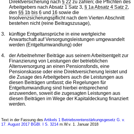
Direktversicherung nach
§ 22
zu zahlen; die Pflichten des
Arbeitgebers nach Absatz 1 Satz 3,
§ 1a Absatz 4 Satz 2
,
den
§§ 1b
bis
6
und
16
sowie die
Insolvenzsicherungspflicht nach dem Vierten Abschnitt
bestehen nicht (reine Beitragszusage),
3.
künftige Entgeltansprüche in eine wertgleiche
Anwartschaft auf Versorgungsleistungen umgewandelt
werden (Entgeltumwandlung) oder
4.
der Arbeitnehmer Beiträge aus seinem Arbeitsentgelt zur
Finanzierung von Leistungen der betrieblichen
Altersversorgung an einen Pensionsfonds, eine
Pensionskasse oder eine Direktversicherung leistet und
die Zusage des Arbeitgebers auch die Leistungen aus
diesen Beiträgen umfasst; die Regelungen für
Entgeltumwandlung sind hierbei entsprechend
anzuwenden, soweit die zugesagten Leistungen aus
diesen Beiträgen im Wege der Kapitaldeckung finanziert
werden.
Text in der Fassung des
Artikels 1 Betriebsrentenstärkungsgesetz G. v.
17. August 2017 BGBl. I S. 3214
m.W.v. 1. Januar 2018