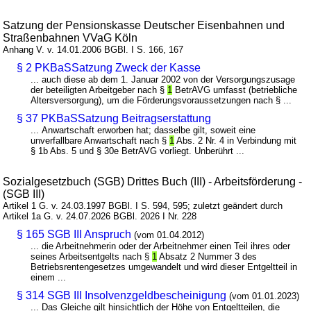
Satzung der Pensionskasse Deutscher Eisenbahnen und
Straßenbahnen VVaG Köln
Anhang V. v. 14.01.2006 BGBl. I S. 166, 167
§ 2 PKBaSSatzung Zweck der Kasse
... auch diese ab dem 1. Januar 2002 von der Versorgungszusage
der beteiligten Arbeitgeber nach §
1
BetrAVG umfasst (betriebliche
Altersversorgung), um die Förderungsvoraussetzungen nach § ...
§ 37 PKBaSSatzung Beitragserstattung
... Anwartschaft erworben hat; dasselbe gilt, soweit eine
unverfallbare Anwartschaft nach §
1
Abs. 2 Nr. 4 in Verbindung mit
§ 1b Abs. 5 und § 30e BetrAVG vorliegt. Unberührt ...
Sozialgesetzbuch (SGB) Drittes Buch (III) - Arbeitsförderung -
(SGB III)
Artikel 1 G. v. 24.03.1997 BGBl. I S. 594, 595; zuletzt geändert durch
Artikel 1a G. v. 24.07.2026 BGBl. 2026 I Nr. 228
§ 165 SGB III Anspruch
(vom 01.04.2012)
... die Arbeitnehmerin oder der Arbeitnehmer einen Teil ihres oder
seines Arbeitsentgelts nach §
1
Absatz 2 Nummer 3 des
Betriebsrentengesetzes umgewandelt und wird dieser Entgeltteil in
einem ...
§ 314 SGB III Insolvenzgeldbescheinigung
(vom 01.01.2023)
... Das Gleiche gilt hinsichtlich der Höhe von Entgeltteilen, die