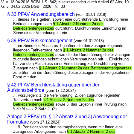
V. v. 18.04.2016 BGBl. I S. 842; zuletzt geändert durch Artikel 62 Abs. 10
G. v. 04.02.2026 BGBl. 2026 I Nr. 33
§ 33 PFAV Anwendungsbereich
(vom 01.01.2018)
... dieses Teils gelten, soweit eine durchführende Einrichtung reine
Beitragszusagen nach
§ 1 Absatz 2 Nummer 2a des
Betriebsrentengesetzes
durchführt. Durchführende Einrichtung im
Sinne dieser Verordnung ist ein ...
§ 39 PFAV Risikomanagement
(vom 01.01.2018)
... im Sinne des Absatzes 1 gehören die den Zusagen zugrunde
liegenden Tarifverträge nach
§ 1 Absatz 2 Nummer 2a des
Betriebsrentengesetzes
sowie die der Durchführung dieser Zusagen
zugrunde liegenden schriftlichen Vereinbarungen mit ... Einrichtung
hat vor dem Abschluss einer Vereinbarung zur Durchführung von
Zusagen nach
§ 1 Absatz 2 Nummer 2a des Betriebsrentengesetzes
zu prüfen, ob die Durchführung dieser Zusagen in der vorgesehenen
Form mit den ...
§ 42 PFAV Berichterstattung gegenüber der
Aufsichtsbehörde
(vom 17.12.2024)
... vorzulegen: 1. die Vereinbarung, 2. den zugrunde liegenden
Tarifvertrag nach
§ 1 Absatz 2 Nummer 2a des
Betriebsrentengesetzes
sowie 3. das Ergebnis ihrer Prüfung nach
§ 39 Absatz 2 Satz 2. (2) ...
Anlage 2 PFAV (zu § 12 Absatz 2 und 3) Anwendung der
Formulare
(vom 17.12.2024)
... 9. Pensionspläne sind beitragsbezogen, wenn mit ihnen eine
Zusage des Arbeitgebers nach
§ 1 Absatz 2 Nummer 2 des