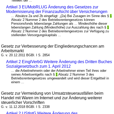
Teilwert der ...
Artikel 3 EUMobRLUG Änderung des Gesetzes zur
Modernisierung der Finanzaufsicht über Versicherungen
... Absätze 2a und 2b eingefügt: „(2a) Bei Zusagen im Sinne des §
1
Absatz 2 Nummer 2 des Betriebsrentengesetzes können
Pensionsfonds lebenslange Zahlungen als ... Mindesthöhe dieser
lebenslangen Zahlung (Mindesthöhe) zur Auszahlung des nach §
1
Absatz 2 Nummer 2 des Betriebsrentengesetzes zur Verfügung zu
stellenden Versorgungskapitals ...
Gesetz zur Verbesserung der Eingliederungschancen am
Arbeitsmarkt
G. v. 20.12.2011 BGBl. I S. 2854
Artikel 2 EinglVerbG Weitere Änderung des Dritten Buches
Sozialgesetzbuch zum 1. April 2012
... die Arbeitnehmerin oder der Arbeitnehmer einen Teil ihres oder
seines Arbeitsentgelts nach §
1
Absatz 2 Nummer 3 des
Betriebsrentengesetzes umgewandelt und wird dieser Entgeltteil in
einem ...
Gesetz zur Vermeidung von Umsatzsteuerausfällen beim
Handel mit Waren im Internet und zur Änderung weiterer
steuerlicher Vorschriften
G. v. 11.12.2018 BGBl. I S. 2338
Artikel 2 UStIntG Weitere Änderung des