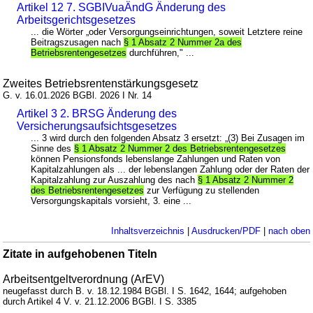
Artikel 12 7. SGBIVuaÄndG Änderung des
Arbeitsgerichtsgesetzes
... die Wörter „oder Versorgungseinrichtungen, soweit Letztere reine
Beitragszusagen nach
§ 1 Absatz 2 Nummer 2a des
Betriebsrentengesetzes
durchführen," ...
Zweites Betriebsrentenstärkungsgesetz
G. v. 16.01.2026 BGBl. 2026 I Nr. 14
Artikel 3 2. BRSG Änderung des
Versicherungsaufsichtsgesetzes
... 3 wird durch den folgenden Absatz 3 ersetzt: „(3) Bei Zusagen im
Sinne des
§ 1 Absatz 2 Nummer 2 des Betriebsrentengesetzes
können Pensionsfonds lebenslange Zahlungen und Raten von
Kapitalzahlungen als ... der lebenslangen Zahlung oder der Raten der
Kapitalzahlung zur Auszahlung des nach
§ 1 Absatz 2 Nummer 2
des Betriebsrentengesetzes
zur Verfügung zu stellenden
Versorgungskapitals vorsieht, 3. eine ...
Inhaltsverzeichnis
|
Ausdrucken/PDF
|
nach oben
Zitate in aufgehobenen Titeln
Arbeitsentgeltverordnung (ArEV)
neugefasst durch B. v. 18.12.1984 BGBl. I S. 1642, 1644; aufgehoben
durch Artikel 4 V. v. 21.12.2006 BGBl. I S. 3385