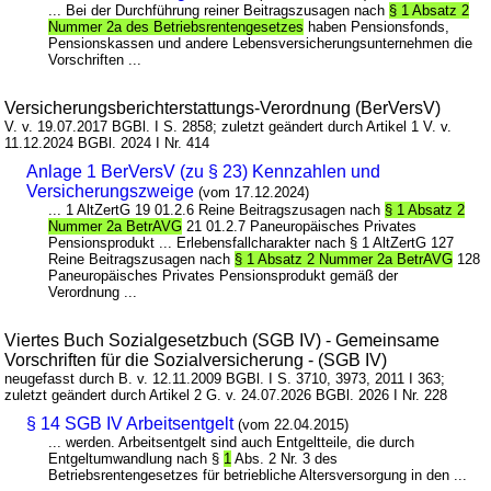
... Bei der Durchführung reiner Beitragszusagen nach
§ 1 Absatz 2
Nummer 2a des Betriebsrentengesetzes
haben Pensionsfonds,
Pensionskassen und andere Lebensversicherungsunternehmen die
Vorschriften ...
Versicherungsberichterstattungs-Verordnung (BerVersV)
V. v. 19.07.2017 BGBl. I S. 2858; zuletzt geändert durch Artikel 1 V. v.
11.12.2024 BGBl. 2024 I Nr. 414
Anlage 1 BerVersV (zu § 23) Kennzahlen und
Versicherungszweige
(vom 17.12.2024)
... 1 AltZertG 19 01.2.6 Reine Beitragszusagen nach
§ 1 Absatz 2
Nummer 2a BetrAVG
21 01.2.7 Paneuropäisches Privates
Pensionsprodukt ... Erlebensfallcharakter nach § 1 AltZertG 127
Reine Beitragszusagen nach
§ 1 Absatz 2 Nummer 2a BetrAVG
128
Paneuropäisches Privates Pensionsprodukt gemäß der
Verordnung ...
Viertes Buch Sozialgesetzbuch (SGB IV) - Gemeinsame
Vorschriften für die Sozialversicherung - (SGB IV)
neugefasst durch B. v. 12.11.2009 BGBl. I S. 3710, 3973, 2011 I 363;
zuletzt geändert durch Artikel 2 G. v. 24.07.2026 BGBl. 2026 I Nr. 228
§ 14 SGB IV Arbeitsentgelt
(vom 22.04.2015)
... werden. Arbeitsentgelt sind auch Entgeltteile, die durch
Entgeltumwandlung nach §
1
Abs. 2 Nr. 3 des
Betriebsrentengesetzes für betriebliche Altersversorgung in den ...