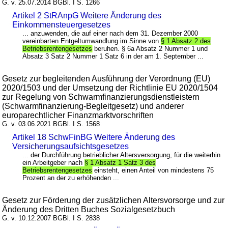
G. v. 25.07.2014 BGBl. I S. 1266
Artikel 2 StRAnpG Weitere Änderung des
Einkommensteuergesetzes
... anzuwenden, die auf einer nach dem 31. Dezember 2000
vereinbarten Entgeltumwandlung im Sinne von
§ 1 Absatz 2 des
Betriebsrentengesetzes
beruhen. § 6a Absatz 2 Nummer 1 und
Absatz 3 Satz 2 Nummer 1 Satz 6 in der am 1. September ...
Gesetz zur begleitenden Ausführung der Verordnung (EU)
2020/1503 und der Umsetzung der Richtlinie EU 2020/1504
zur Regelung von Schwarmfinanzierungsdienstleistern
(Schwarmfinanzierung-Begleitgesetz) und anderer
europarechtlicher Finanzmarktvorschriften
G. v. 03.06.2021 BGBl. I S. 1568
Artikel 18 SchwFinBG Weitere Änderung des
Versicherungsaufsichtsgesetzes
... der Durchführung betrieblicher Altersversorgung, für die weiterhin
ein Arbeitgeber nach
§ 1 Absatz 1 Satz 3 des
Betriebsrentengesetzes
einsteht, einen Anteil von mindestens 75
Prozent an der zu erhöhenden ...
Gesetz zur Förderung der zusätzlichen Altersvorsorge und zur
Änderung des Dritten Buches Sozialgesetzbuch
G. v. 10.12.2007 BGBl. I S. 2838