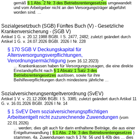
gemäß
§ 1 Abs. 2 Nr. 3 des Betriebsrentengesetzes
umgewandelt
und vom Arbeitgeber nicht an den Versorgungsträger abgeführt
worden sind. ...
Sozialgesetzbuch (SGB) Fünftes Buch (V) - Gesetzliche
Krankenversicherung - (SGB V)
Artikel 1 G. v. 20.12.1988 BGBl. I S. 2477, 2482; zuletzt geändert durch
Artikel 1 G. v. 24.07.2026 BGBl. 2026 I Nr. 228
§ 170 SGB V Deckungskapital für
Altersversorgungsverpflichtungen,
Verordnungsermächtigung
(vom 16.12.2023)
... Krankenkassen haben für Versorgungszusagen, die eine direkte
Einstandspflicht nach
§ 1 Absatz 1 Satz 3 des
Betriebsrentengesetzes
auslösen, sowie für ihre
Beihilfeverpflichtungen durch mindestens jährliche ...
Sozialversicherungsentgeltverordnung (SvEV)
Artikel 1 V. v. 21.12.2006 BGBl. I S. 3385; zuletzt geändert durch Artikel 11
G. v. 16.01.2026 BGBl. 2026 I Nr. 14
§ 1 SvEV Dem sozialversicherungspflichtigen
Arbeitsentgelt nicht zuzurechnende Zuwendungen
(vom
22.01.2026)
... werden; dies gilt auch für darin enthaltene Beiträge, die aus einer
Entgeltumwandlung (
§ 1 Abs. 2 Nr. 3 des Betriebsrentengesetzes
)
stammen, 4a. Zuwendungen nach § 3 Nr. 56 und § 40b des ... dies