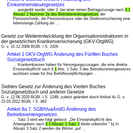
Einkommensteuergesetzes
... ausgeübt wurde, oder 2. bei einer reinen Beitragszusage nach
§ 1
Absatz 2 Nummer 2a des Betriebsrentengesetzes
der
Pensionsfonds, die Pensionskasse oder die Direktversicherung eine
lebenslange Zahlung als ...
Gesetz zur Weiterentwicklung der Organisationsstrukturen in
der gesetzlichen Krankenversicherung (GKV-OrgWG)
G. v. 15.12.2008 BGBl. I S. 2426
Artikel 1 GKV-OrgWG Änderung des Fünften Buches
Sozialgesetzbuch
... Krankenkassen haben für Versorgungszusagen, die eine direkte
Einstandspflicht nach §
1
Abs. 1 Satz 3 des Betriebsrentengesetzes
auslösen sowie für ihre Beihilfeverpflichtungen ...
Siebtes Gesetz zur Änderung des Vierten Buches
Sozialgesetzbuch und anderer Gesetze
G. v. 12.06.2020 BGBl. I S. 1248; zuletzt geändert durch Artikel 4c G. v.
23.03.2022 BGBl. I S. 482
Artikel 8a 7. SGBIVuaÄndG Änderung des
Betriebsrentengesetzes
... Satz 3 wird wie folgt gefasst: „Die Einstandspflicht des
Arbeitgebers nach
§ 1 Absatz 1 Satz 3
bleibt unberührt." b) In
Absatz 3 Satz 2 werden die Wörter „auf ...