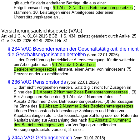
gilt auch für darin enthaltene Beträge, die aus einer
Entgeltumwandlung (
§ 1 Abs. 2 Nr. 3 des Betriebsrentengesetzes
)
stammen, 10. Leistungen eines Arbeitgebers oder einer
Unterstützungskasse an ...
Versicherungsaufsichtsgesetz (VAG)
Artikel 1 G. v. 01.04.2015 BGBl. I S. 434; zuletzt geändert durch Artikel 25
G. v. 25.03.2026 BGBl. 2026 I Nr. 81
§ 234 VAG Besonderheiten der Geschäftstätigkeit, die nicht
die Geschäftsorganisation betreffen
(vom 22.01.2026)
... der Durchführung betrieblicher Altersversorgung, für die weiterhin
ein Arbeitgeber nach
§ 1 Absatz 1 Satz 3 des
Betriebsrentengesetzes
einsteht, einen Anteil von mindestens 75
Prozent an der zu erhöhenden ...
§ 236 VAG Pensionsfonds
(vom 22.01.2026)
... darf nicht vorgesehen werden. Satz 1 gilt nicht für Zusagen im
Sinne des
§ 1 Absatz 2 Nummer 2 des Betriebsrentengesetzes
. (3)
Bei Zusagen im Sinne des § 1 Absatz 2 Nummer 2 des ... 1
Absatz 2 Nummer 2 des Betriebsrentengesetzes. (3) Bei Zusagen
im Sinne des
§ 1 Absatz 2 Nummer 2 des Betriebsrentengesetzes
können Pensionsfonds lebenslange Zahlungen und Raten von
Kapitalzahlungen als ... der lebenslangen Zahlung oder der Raten der
Kapitalzahlung zur Auszahlung des nach
§ 1 Absatz 2 Nummer 2
des Betriebsrentengesetzes
zur Verfügung zu stellenden
Versorgungskapitals vorsieht, 3. eine ...
§ 244a VAG Geltungsbereich
(vom 01.01.2018)