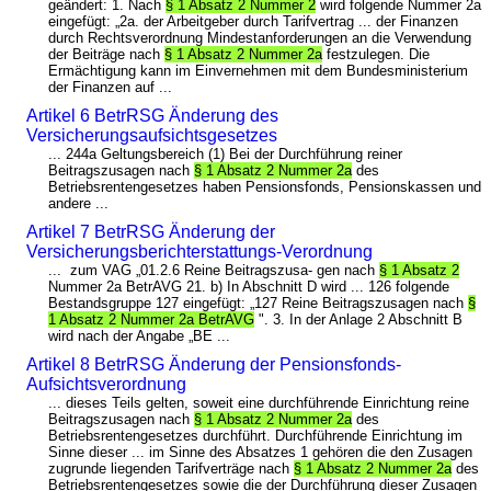
geändert: 1. Nach
§ 1 Absatz 2 Nummer 2
wird folgende Nummer 2a
eingefügt: „2a. der Arbeitgeber durch Tarifvertrag ... der Finanzen
durch Rechtsverordnung Mindestanforderungen an die Verwendung
der Beiträge nach
§ 1 Absatz 2 Nummer 2a
festzulegen. Die
Ermächtigung kann im Einvernehmen mit dem Bundesministerium
der Finanzen auf ...
Artikel 6 BetrRSG Änderung des
Versicherungsaufsichtsgesetzes
... 244a Geltungsbereich (1) Bei der Durchführung reiner
Beitragszusagen nach
§ 1 Absatz 2 Nummer 2a
des
Betriebsrentengesetzes haben Pensionsfonds, Pensionskassen und
andere ...
Artikel 7 BetrRSG Änderung der
Versicherungsberichterstattungs-Verordnung
... zum VAG „01.2.6 Reine Beitragszusa- gen nach
§ 1 Absatz 2
Nummer 2a BetrAVG 21. b) In Abschnitt D wird ... 126 folgende
Bestandsgruppe 127 eingefügt: „127 Reine Beitragszusagen nach
§
1 Absatz 2 Nummer 2a BetrAVG
". 3. In der Anlage 2 Abschnitt B
wird nach der Angabe „BE ...
Artikel 8 BetrRSG Änderung der Pensionsfonds-
Aufsichtsverordnung
... dieses Teils gelten, soweit eine durchführende Einrichtung reine
Beitragszusagen nach
§ 1 Absatz 2 Nummer 2a
des
Betriebsrentengesetzes durchführt. Durchführende Einrichtung im
Sinne dieser ... im Sinne des Absatzes 1 gehören die den Zusagen
zugrunde liegenden Tarifverträge nach
§ 1 Absatz 2 Nummer 2a
des
Betriebsrentengesetzes sowie die der Durchführung dieser Zusagen