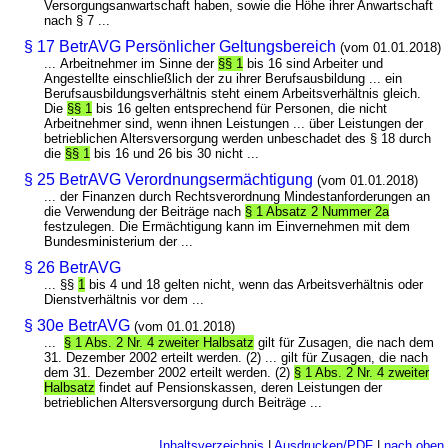
Versorgungsanwartschaft haben, sowie die Höhe ihrer Anwartschaft
nach § 7 ...
§ 17 BetrAVG Persönlicher Geltungsbereich
(vom 01.01.2018)
... Arbeitnehmer im Sinne der
§§ 1
bis 16 sind Arbeiter und
Angestellte einschließlich der zu ihrer Berufsausbildung ... ein
Berufsausbildungsverhältnis steht einem Arbeitsverhältnis gleich.
Die
§§ 1
bis 16 gelten entsprechend für Personen, die nicht
Arbeitnehmer sind, wenn ihnen Leistungen ... über Leistungen der
betrieblichen Altersversorgung werden unbeschadet des § 18 durch
die
§§ 1
bis 16 und 26 bis 30 nicht ...
§ 25 BetrAVG Verordnungsermächtigung
(vom 01.01.2018)
... der Finanzen durch Rechtsverordnung Mindestanforderungen an
die Verwendung der Beiträge nach
§ 1 Absatz 2 Nummer 2a
festzulegen. Die Ermächtigung kann im Einvernehmen mit dem
Bundesministerium der ...
§ 26 BetrAVG
... §§
1
bis 4 und 18 gelten nicht, wenn das Arbeitsverhältnis oder
Dienstverhältnis vor dem ...
§ 30e BetrAVG
(vom 01.01.2018)
...
§ 1 Abs. 2 Nr. 4 zweiter Halbsatz
gilt für Zusagen, die nach dem
31. Dezember 2002 erteilt werden. (2) ... gilt für Zusagen, die nach
dem 31. Dezember 2002 erteilt werden. (2)
§ 1 Abs. 2 Nr. 4 zweiter
Halbsatz
findet auf Pensionskassen, deren Leistungen der
betrieblichen Altersversorgung durch Beiträge ...
Inhaltsverzeichnis
|
Ausdrucken/PDF
|
nach oben