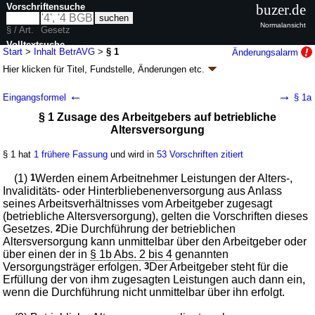
Vorschriftensuche
buzer.de
Normalansicht
§ / Art.
Gesetz
Volltextsuche
Start
>
Inhalt BetrAVG
>
§ 1
Änderungsalarm
Hier klicken für
Titel, Fundstelle, Änderungen
etc.
nur in BetrAVG
§ 1 - Betriebsrentengesetz (BetrAVG)
←
→
Eingangsformel
§ 1a
G. v. 19.12.1974
BGBl. I S. 3610
; zuletzt geändert durch
Artikel 1
G. v.
§ 1 Zusage des Arbeitgebers auf betriebliche
16.01.2026
BGBl. 2026 I Nr. 14
Altersversorgung
Geltung ab 22.12.1974; FNA: 800-22-1
Arbeitsvertragsrecht
19 weitere Fassungen
|
wird in 164 Vorschriften zitiert
§ 1 hat
1 frühere Fassung
und wird in
53 Vorschriften zitiert
Erster Teil Arbeitsrechtliche Vorschriften
Erster Abschnitt Durchführung der betrieblichen
(1)
1
Werden einem Arbeitnehmer Leistungen der Alters-,
Altersversorgung
Invaliditäts- oder Hinterbliebenenversorgung aus Anlass
seines Arbeitsverhältnisses vom Arbeitgeber zugesagt
(betriebliche Altersversorgung), gelten die Vorschriften dieses
Gesetzes.
2
Die Durchführung der betrieblichen
Altersversorgung kann unmittelbar über den Arbeitgeber oder
über einen der in
§ 1b Abs. 2 bis 4
genannten
Versorgungsträger erfolgen.
3
Der Arbeitgeber steht für die
Erfüllung der von ihm zugesagten Leistungen auch dann ein,
wenn die Durchführung nicht unmittelbar über ihn erfolgt.