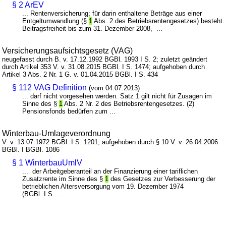
§ 2 ArEV
... Rentenversicherung; für darin enthaltene Beträge aus einer
Entgeltumwandlung (§
1
Abs. 2 des Betriebsrentengesetzes) besteht
Beitragsfreiheit bis zum 31. Dezember 2008, ...
Versicherungsaufsichtsgesetz (VAG)
neugefasst durch B. v. 17.12.1992 BGBl. 1993 I S. 2; zuletzt geändert
durch Artikel 353 V. v. 31.08.2015 BGBl. I S. 1474; aufgehoben durch
Artikel 3 Abs. 2 Nr. 1 G. v. 01.04.2015 BGBl. I S. 434
§ 112 VAG Definition
(vom 04.07.2013)
... darf nicht vorgesehen werden. Satz 1 gilt nicht für Zusagen im
Sinne des §
1
Abs. 2 Nr. 2 des Betriebsrentengesetzes. (2)
Pensionsfonds bedürfen zum ...
Winterbau-Umlageverordnung
V. v. 13.07.1972 BGBl. I S. 1201; aufgehoben durch § 10 V. v. 26.04.2006
BGBl. I BGBl. 1086
§ 1 WinterbauUmlV
... der Arbeitgeberanteil an der Finanzierung einer tariflichen
Zusatzrente im Sinne des §
1
des Gesetzes zur Verbesserung der
betrieblichen Altersversorgung vom 19. Dezember 1974
(BGBl. I S. ...