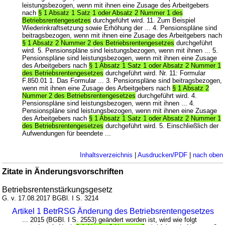
leistungsbezogen, wenn mit ihnen eine Zusage des Arbeitgebers
nach
§ 1 Absatz 1 Satz 1 oder Absatz 2 Nummer 1 des
Betriebsrentengesetzes
durchgeführt wird. 11. Zum Beispiel
Wiederinkraftsetzung sowie Erhöhung der ... 4. Pensionspläne sind
beitragsbezogen, wenn mit ihnen eine Zusage des Arbeitgebers nach
§ 1 Absatz 2 Nummer 2 des Betriebsrentengesetzes
durchgeführt
wird. 5. Pensionspläne sind leistungsbezogen, wenn mit ihnen ... 5.
Pensionspläne sind leistungsbezogen, wenn mit ihnen eine Zusage
des Arbeitgebers nach
§ 1 Absatz 1 Satz 1 oder Absatz 2 Nummer 1
des Betriebsrentengesetzes
durchgeführt wird. Nr. 11: Formular
F.850.01 1. Das Formular ... 3. Pensionspläne sind beitragsbezogen,
wenn mit ihnen eine Zusage des Arbeitgebers nach
§ 1 Absatz 2
Nummer 2 des Betriebsrentengesetzes
durchgeführt wird. 4.
Pensionspläne sind leistungsbezogen, wenn mit ihnen ... 4.
Pensionspläne sind leistungsbezogen, wenn mit ihnen eine Zusage
des Arbeitgebers nach
§ 1 Absatz 1 Satz 1 oder Absatz 2 Nummer 1
des Betriebsrentengesetzes
durchgeführt wird. 5. Einschließlich der
Aufwendungen für beendete ...
Inhaltsverzeichnis
|
Ausdrucken/PDF
|
nach oben
Zitate in Änderungsvorschriften
Betriebsrentenstärkungsgesetz
G. v. 17.08.2017 BGBl. I S. 3214
Artikel 1 BetrRSG Änderung des Betriebsrentengesetzes
... 2015 (BGBl. I S. 2553) geändert worden ist, wird wie folgt