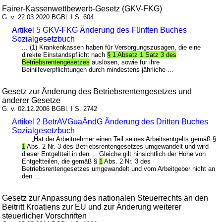
Fairer-Kassenwettbewerb-Gesetz (GKV-FKG)
G. v. 22.03.2020 BGBl. I S. 604
Artikel 5 GKV-FKG Änderung des Fünften Buches
Sozialgesetzbuch
... (1) Krankenkassen haben für Versorgungszusagen, die eine
direkte Einstandspflicht nach
§ 1 Absatz 1 Satz 3 des
Betriebsrentengesetzes
auslösen, sowie für ihre
Beihilfeverpflichtungen durch mindestens jährliche ...
Gesetz zur Änderung des Betriebsrentengesetzes und
anderer Gesetze
G. v. 02.12.2006 BGBl. I S. 2742
Artikel 2 BetrAVGuaÄndG Änderung des Dritten Buches
Sozialgesetzbuch
... „Hat der Arbeitnehmer einen Teil seines Arbeitsentgelts gemäß §
1
Abs. 2 Nr. 3 des Betriebsrentengesetzes umgewandelt und wird
dieser Entgeltteil in den ... Gleiche gilt hinsichtlich der Höhe von
Entgeltteilen, die gemäß §
1
Abs. 2 Nr. 3 des
Betriebsrentengesetzes umgewandelt und vom Arbeitgeber nicht an
den ...
Gesetz zur Anpassung des nationalen Steuerrechts an den
Beitritt Kroatiens zur EU und zur Änderung weiterer
steuerlicher Vorschriften