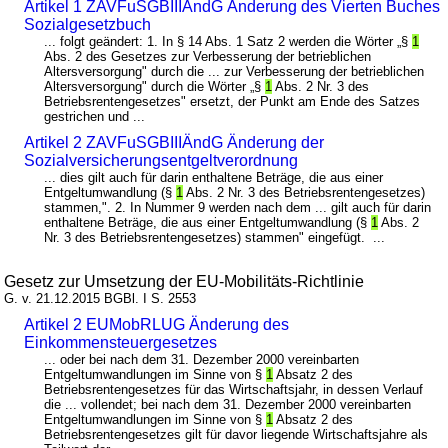
Artikel 1 ZAVFuSGBIIIÄndG Änderung des Vierten Buches
Sozialgesetzbuch
... folgt geändert: 1. In § 14 Abs. 1 Satz 2 werden die Wörter „§
1
Abs. 2 des Gesetzes zur Verbesserung der betrieblichen
Altersversorgung" durch die ... zur Verbesserung der betrieblichen
Altersversorgung" durch die Wörter „§
1
Abs. 2 Nr. 3 des
Betriebsrentengesetzes" ersetzt, der Punkt am Ende des Satzes
gestrichen und ...
Artikel 2 ZAVFuSGBIIIÄndG Änderung der
Sozialversicherungsentgeltverordnung
... dies gilt auch für darin enthaltene Beträge, die aus einer
Entgeltumwandlung (§
1
Abs. 2 Nr. 3 des Betriebsrentengesetzes)
stammen,". 2. In Nummer 9 werden nach dem ... gilt auch für darin
enthaltene Beträge, die aus einer Entgeltumwandlung (§
1
Abs. 2
Nr. 3 des Betriebsrentengesetzes) stammen" eingefügt. ...
Gesetz zur Umsetzung der EU-Mobilitäts-Richtlinie
G. v. 21.12.2015 BGBl. I S. 2553
Artikel 2 EUMobRLUG Änderung des
Einkommensteuergesetzes
... oder bei nach dem 31. Dezember 2000 vereinbarten
Entgeltumwandlungen im Sinne von §
1
Absatz 2 des
Betriebsrentengesetzes für das Wirtschaftsjahr, in dessen Verlauf
die ... vollendet; bei nach dem 31. Dezember 2000 vereinbarten
Entgeltumwandlungen im Sinne von §
1
Absatz 2 des
Betriebsrentengesetzes gilt für davor liegende Wirtschaftsjahre als