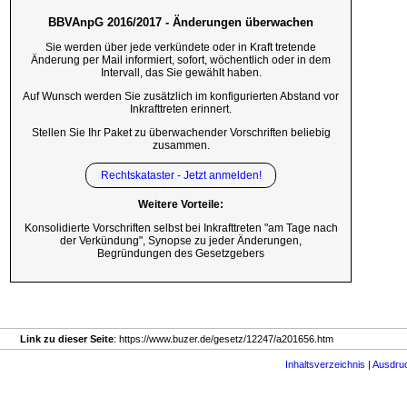
BBVAnpG 2016/2017 - Änderungen überwachen
Sie werden über jede verkündete oder in Kraft tretende
Änderung per Mail informiert, sofort, wöchentlich oder in dem
Intervall, das Sie gewählt haben.
Auf Wunsch werden Sie zusätzlich im konfigurierten Abstand vor
Inkrafttreten erinnert.
Stellen Sie Ihr Paket zu überwachender Vorschriften beliebig
zusammen.
Rechtskataster - Jetzt anmelden!
Weitere Vorteile:
Konsolidierte Vorschriften selbst bei Inkrafttreten "am Tage nach
der Verkündung", Synopse zu jeder Änderungen,
Begründungen des Gesetzgebers
Link zu dieser Seite
: https://www.buzer.de/gesetz/12247/a201656.htm
Inhaltsverzeichnis
|
Ausdru