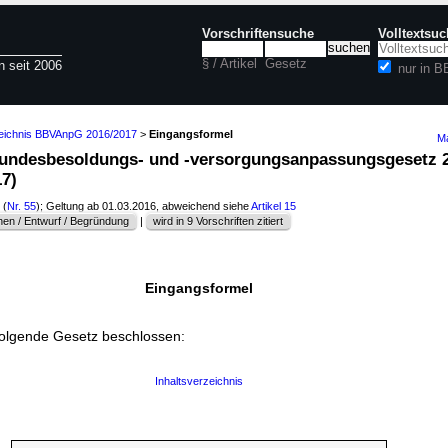
Vorschriftensuche
Volltextsu
§ / Artikel
Gesetz
n seit 2006
nur in 
zeichnis BBVAnpG 2016/2017
>
Eingangsformel
Ma
Bundesbesoldungs- und -versorgungsanpassungsgesetz 
7)
(
Nr. 55
); Geltung ab 01.03.2016, abweichend siehe
Artikel 15
en / Entwurf / Begründung
|
wird in 9 Vorschriften zitiert
Eingangsformel
folgende Gesetz beschlossen:
Inhaltsverzeichnis