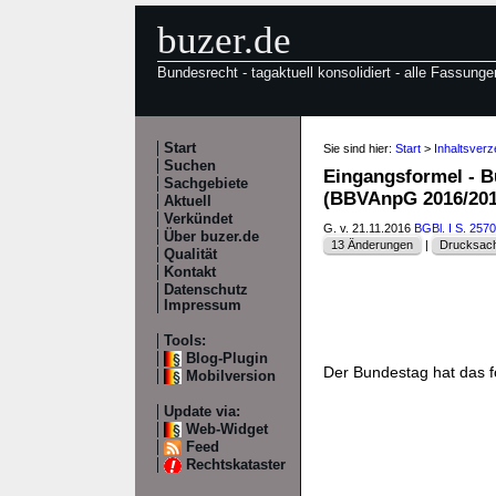
buzer.de
Bundesrecht - tagaktuell konsolidiert - alle Fassunge
Start
Sie sind hier:
Start
>
Inhaltsver
Suchen
Eingangsformel - 
Sachgebiete
(BBVAnpG 2016/201
Aktuell
Verkündet
G. v. 21.11.2016
BGBl. I S. 2570
Über buzer.de
13 Änderungen
|
Drucksach
Qualität
Kontakt
Datenschutz
Impressum
Tools:
Blog-Plugin
Der Bundestag hat das 
Mobilversion
Update via:
Web-Widget
Feed
Rechtskataster