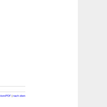
cken/PDF
|
nach oben