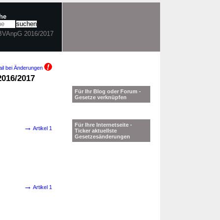
che
BBVAnpG 2016/2017
il bei Änderungen
2016/2017
Für Ihr Blog oder Forum -
Gesetze verknüpfen
Für Ihre Internetseite -
→
Artikel 1
Ticker aktuellste
Gesetzesänderungen
→
Artikel 1