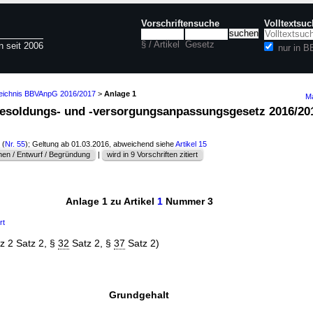
Vorschriftensuche
Volltextsu
§ / Artikel
Gesetz
n seit 2006
nur in 
zeichnis BBVAnpG 2016/2017
>
Anlage 1
Ma
besoldungs- und -versorgungsanpassungsgesetz 2016/2
(
Nr. 55
); Geltung ab 01.03.2016, abweichend siehe
Artikel 15
en / Entwurf / Begründung
|
wird in 9 Vorschriften zitiert
Anlage 1 zu Artikel
1
Nummer 3
rt
z 2 Satz 2, §
32
Satz 2, §
37
Satz 2)
Grundgehalt