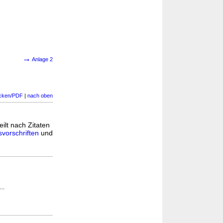
→
Anlage 2
cken/PDF
|
nach oben
ilt nach Zitaten
vorschriften
und
..