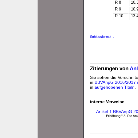
R 8
10.
R 9
10.
R 10
13.
←
Schlussformel
Zitierungen von
An
Sie sehen die Vorschrift
in
BBVAnpG 2016/2017 s
in
aufgehobenen Titeln
.
interne Verweise
Artikel 1 BBVAnpG 2
... Erhöhung." 3. Die An