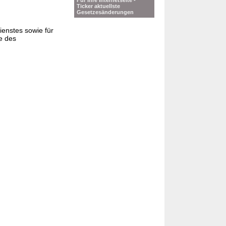
Für Ihre Internetseite -
Ticker aktuellste
Gesetzesänderungen
ienstes sowie für
e des