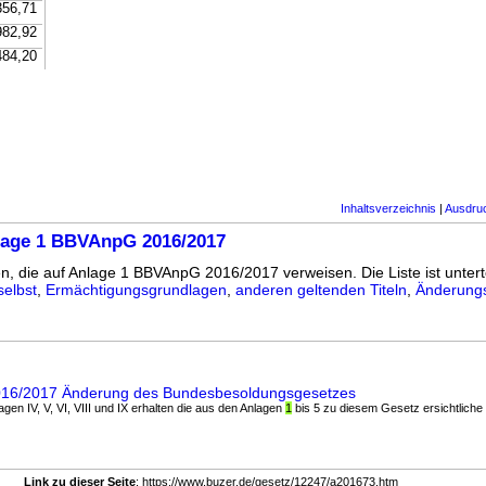
356,71
982,92
484,20
Inhaltsverzeichnis
|
Ausdru
lage 1 BBVAnpG 2016/2017
en, die auf Anlage 1 BBVAnpG 2016/2017 verweisen. Die Liste ist unterte
elbst
,
Ermächtigungsgrundlagen
,
anderen geltenden Titeln
,
Änderungs
016/2017 Änderung des Bundesbesoldungsgesetzes
lagen IV, V, VI, VIII und IX erhalten die aus den Anlagen
1
bis 5 zu diesem Gesetz ersichtliche .
Link zu dieser Seite
: https://www.buzer.de/gesetz/12247/a201673.htm