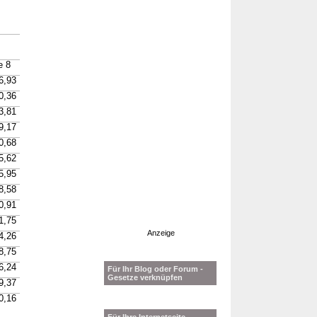
e 8
6,93
0,36
3,81
9,17
0,68
5,62
5,95
8,58
0,91
1,75
Anzeige
4,26
8,75
6,24
Für Ihr Blog oder Forum -
Gesetze verknüpfen
9,37
0,16