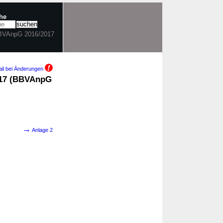
che
BBVAnpG 2016/2017
il bei Änderungen
017 (BBVAnpG
→
Anlage 2