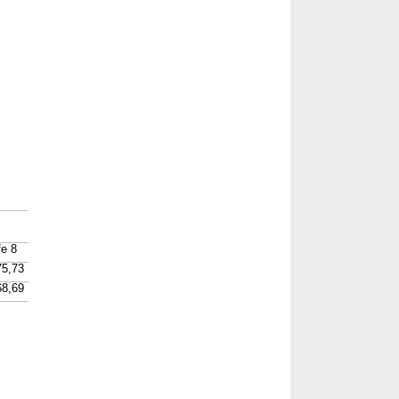
fe 8
75,73
68,69