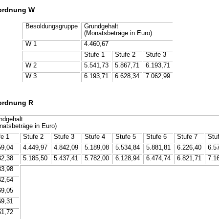
ordnung W
Besoldungsgruppe
Grundgehalt
(Monatsbeträge in Euro)
W 1
4.460,67
Stufe 1
Stufe 2
Stufe 3
W 2
5.541,73
5.867,71
6.193,71
W 3
6.193,71
6.628,34
7.062,99
ordnung R
ndgehalt
natsbeträge in Euro)
fe 1
Stufe 2
Stufe 3
Stufe 4
Stufe 5
Stufe 6
Stufe 7
Stu
59,04
4.449,97
4.842,09
5.189,08
5.534,84
5.881,81
6.226,40
6.5
32,38
5.185,50
5.437,41
5.782,00
6.128,94
6.474,74
6.821,71
7.1
83,98
42,64
69,05
69,31
51,72