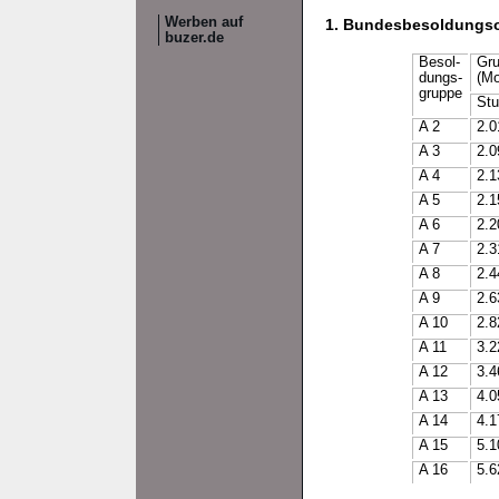
Werben auf
1. Bundesbesoldungs
buzer.de
Besol-
Gru
dungs-
(Mo
gruppe
Stu
A 2
2.0
A 3
2.0
A 4
2.1
A 5
2.1
A 6
2.2
A 7
2.3
A 8
2.4
A 9
2.6
A 10
2.8
A 11
3.2
A 12
3.4
A 13
4.0
A 14
4.1
A 15
5.1
A 16
5.6