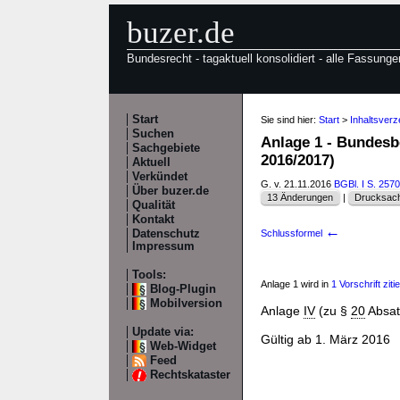
buzer.de
Bundesrecht - tagaktuell konsolidiert - alle Fassunge
Start
Sie sind hier:
Start
>
Inhaltsver
Suchen
Anlage 1 - Bundes
Sachgebiete
2016/2017)
Aktuell
Verkündet
G. v. 21.11.2016
BGBl. I S. 2570
Über buzer.de
13 Änderungen
|
Drucksach
Qualität
Kontakt
←
Datenschutz
Schlussformel
Impressum
Tools:
Anlage 1 wird in
1 Vorschrift zitie
Blog-Plugin
Mobilversion
Anlage
IV
(zu §
20
Absat
Update via:
Gültig ab 1. März 2016
Web-Widget
Feed
Rechtskataster