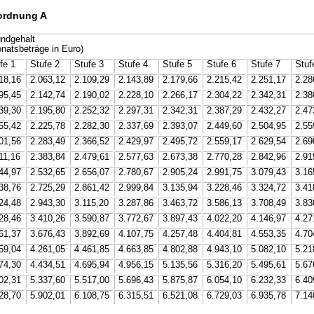
ordnung A
ndgehalt
natsbeträge in Euro)
fe 1
Stufe 2
Stufe 3
Stufe 4
Stufe 5
Stufe 6
Stufe 7
Stuf
18,16
2.063,12
2.109,29
2.143,89
2.179,66
2.215,42
2.251,17
2.28
95,45
2.142,74
2.190,02
2.228,10
2.266,17
2.304,22
2.342,31
2.38
39,30
2.195,80
2.252,32
2.297,31
2.342,31
2.387,29
2.432,27
2.47
55,42
2.225,78
2.282,30
2.337,69
2.393,07
2.449,60
2.504,95
2.55
01,56
2.283,49
2.366,52
2.429,97
2.495,72
2.559,17
2.629,54
2.69
11,16
2.383,84
2.479,61
2.577,63
2.673,38
2.770,28
2.842,96
2.91
44,97
2.532,65
2.656,07
2.780,67
2.905,24
2.991,75
3.079,43
3.16
38,76
2.725,29
2.861,42
2.999,84
3.135,94
3.228,46
3.324,72
3.41
24,48
2.943,30
3.115,20
3.287,86
3.463,72
3.586,13
3.708,49
3.83
28,46
3.410,26
3.590,87
3.772,67
3.897,43
4.022,20
4.146,97
4.27
61,37
3.676,43
3.892,69
4.107,75
4.257,48
4.404,81
4.553,35
4.70
59,04
4.261,05
4.461,85
4.663,85
4.802,88
4.943,10
5.082,10
5.21
74,30
4.434,51
4.695,94
4.956,15
5.135,56
5.316,20
5.495,61
5.67
02,31
5.337,60
5.517,00
5.696,43
5.875,87
6.054,10
6.232,33
6.40
28,70
5.902,01
6.108,75
6.315,51
6.521,08
6.729,03
6.935,78
7.14