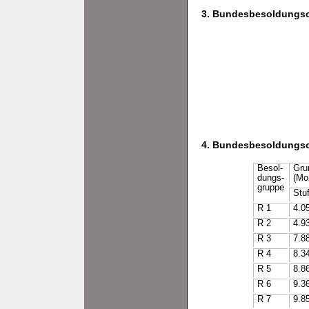
3. Bundesbesoldungs
4. Bundesbesoldungs
Besol-
Gru
dungs-
(Mo
gruppe
Stu
R 1
4.0
R 2
4.9
R 3
7.8
R 4
8.3
R 5
8.8
R 6
9.3
R 7
9.8