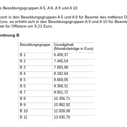
e Besoldungsgruppen A 5, A 6, A 9 und A 10
sich in den Besoldungsgruppen A 5 und A 6 für Beamte des mittleren D
 Euro; es erhöht sich in den Besoldungsgruppen A 9 und A 10 für Beamt
e für Offiziere um 9,21 Euro.
ordnung B
Besoldungsgruppe
Grundgehalt
(Monatsbeträge in Euro)
B 1
6.409,37
B 2
7.445,54
B 3
7.883,98
B 4
8.342,64
B 5
8.869,05
B 6
9.369,31
B 7
9.851,72
B 8
10.356,71
B 9
10.982,92
B 10
12.928,08
B 11
13.430,70