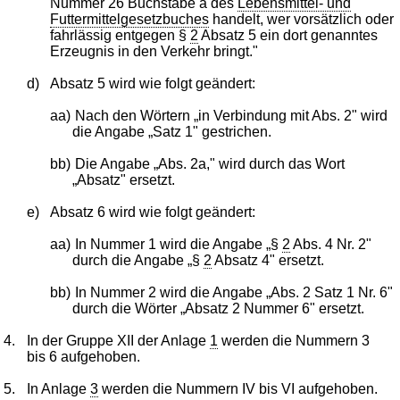
Nummer 26 Buchstabe a des
Lebensmittel- und
Futtermittelgesetzbuches
handelt, wer vorsätzlich oder
fahrlässig entgegen §
2
Absatz 5 ein dort genanntes
Erzeugnis in den Verkehr bringt."
d)
Absatz 5 wird wie folgt geändert:
aa)
Nach den Wörtern „in Verbindung mit Abs. 2" wird
die Angabe „Satz 1" gestrichen.
bb)
Die Angabe „Abs. 2a," wird durch das Wort
„Absatz" ersetzt.
e)
Absatz 6 wird wie folgt geändert:
aa)
In Nummer 1 wird die Angabe „§
2
Abs. 4 Nr. 2"
durch die Angabe „§
2
Absatz 4" ersetzt.
bb)
In Nummer 2 wird die Angabe „Abs. 2 Satz 1 Nr. 6"
durch die Wörter „Absatz 2 Nummer 6" ersetzt.
4.
In der Gruppe XII der Anlage
1
werden die Nummern 3
bis 6 aufgehoben.
5.
In Anlage
3
werden die Nummern IV bis VI aufgehoben.