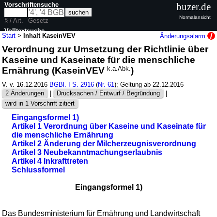
Vorschriftensuche
buzer.de
Normalansicht
§ / Art.
Gesetz
Volltextsuche
Start
>
Inhalt KaseinVEV
Änderungsalarm
Verordnung zur Umsetzung der Richtlinie über
nur in KaseinVEV
Kaseine und Kaseinate für die menschliche
Ernährung (KaseinVEV
k.a.Abk.
)
V. v. 16.12.2016
BGBl. I S. 2916
(
Nr. 61
); Geltung ab 22.12.2016
2 Änderungen
|
Drucksachen / Entwurf / Begründung
|
wird in 1 Vorschrift zitiert
Eingangsformel 1)
Artikel 1 Verordnung über Kaseine und Kaseinate für
die menschliche Ernährung
Artikel 2 Änderung der Milcherzeugnisverordnung
Artikel 3 Neubekanntmachungserlaubnis
Artikel 4 Inkrafttreten
Schlussformel
Eingangsformel 1)
Das Bundesministerium für Ernährung und Landwirtschaft