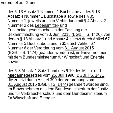
verordnet auf Grund
-
des §
13
Absatz 1 Nummer 1 Buchstabe a, des §
13
Absatz 4 Nummer 1 Buchstabe a sowie des §
35
Nummer 1, jeweils auch in Verbindung mit §
4
Absatz 2
Nummer 2 des
Lebensmittel- und
Futtermittelgesetzbuches
in der Fassung der
Bekanntmachung vom
3. Juni 2013 (BGBl. I S. 1426
), von
denen §
13
Absatz 1 und Absatz 4 zuletzt durch Artikel
67
Nummer 5 Buchstabe a und §
35
durch Artikel
67
Nummer 6 der Verordnung vom
31. August 2015
(BGBl. I S. 1474
) geändert worden ist, im Einvernehmen
mit dem Bundesministerium für Wirtschaft und Energie
sowie
-
des §
3
Absatz 1 Satz 1 und des §
10
des
Milch- und
Margarinegesetzes
vom
25. Juli 1990 (BGBl. I S. 1471
),
die zuletzt durch Artikel
399
der Verordnung vom
31. August 2015 (BGBl. I S. 1474
) geändert worden sind,
im Einvernehmen mit dem Bundesministerium der Justiz
und für Verbraucherschutz und dem Bundesministerium
für Wirtschaft und Energie:
---