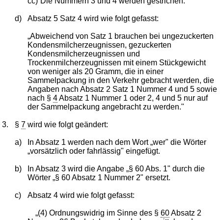
cc)
Die Nummern 3 und 4 werden gestrichen.
d)
Absatz 5 Satz 4 wird wie folgt gefasst:
„Abweichend von Satz 1 brauchen bei ungezuckerten
Kondensmilcherzeugnissen, gezuckerten
Kondensmilcherzeugnissen und
Trockenmilcherzeugnissen mit einem Stückgewicht
von weniger als 20 Gramm, die in einer
Sammelpackung in den Verkehr gebracht werden, die
Angaben nach Absatz 2 Satz 1 Nummer 4 und 5 sowie
nach §
4
Absatz 1 Nummer 1 oder 2, 4 und 5 nur auf
der Sammelpackung angebracht zu werden."
3.
§
7
wird wie folgt geändert:
a)
In Absatz 1 werden nach dem Wort „wer" die Wörter
„vorsätzlich oder fahrlässig" eingefügt.
b)
In Absatz 3 wird die Angabe „§ 60 Abs. 1" durch die
Wörter „§ 60 Absatz 1 Nummer 2" ersetzt.
c)
Absatz 4 wird wie folgt gefasst:
„(4) Ordnungswidrig im Sinne des §
60
Absatz 2