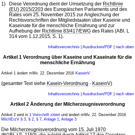
1)
Diese Verordnung dient der Umsetzung der
Richtlinie
(EU) 2015/2203
des Europäischen Parlaments und des
Rates vom 25. November 2015 zur Angleichung der
Rechtsvorschriften der Mitgliedstaaten über Kaseine und
Kaseinate für die menschliche Ernährung und zur
Aufhebung der
Richtlinie 83/417/EWG
des Rates (ABl. L
314 vom 1.12.2015, S. 1).
Inhaltsverzeichnis
|
Ausdrucken/PDF
|
nach oben
Artikel 1 Verordnung über Kaseine und Kaseinate für die
menschliche Ernährung
Artikel 1 ändert mWv. 22. Dezember 2016
KaseinV
(gesamter Text siehe
Kasein-Verordnung
-
KaseinV
)
Inhaltsverzeichnis
|
Ausdrucken/PDF
|
nach oben
Artikel 2 Änderung der Milcherzeugnisverordnung
Artikel 2 wird in
1 Vorschrift zitiert
und ändert mWv. 22. Dezember 2016
MilchErzV
§ 3
,
§ 2
,
§ 7
,
Anlage 1
,
Anlage 3
Die
Milcherzeugnisverordnung
vom
15. Juli 1970
(BGBl. I S. 1150
), die zuletzt durch Artikel
17
des Gesetzes