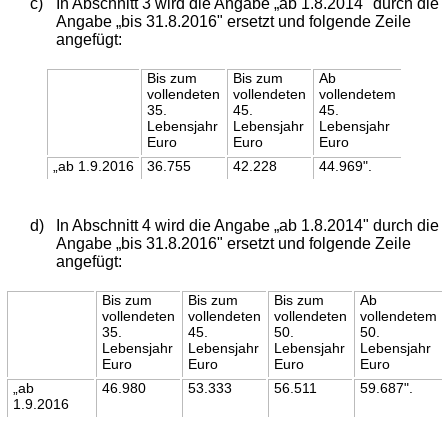
c)
In Abschnitt 3 wird die Angabe „ab 1.8.2014" durch die
Angabe „bis 31.8.2016" ersetzt und folgende Zeile
angefügt:
Bis zum
Bis zum
Ab
vollendeten
vollendeten
vollendetem
35.
45.
45.
Lebensjahr
Lebensjahr
Lebensjahr
Euro
Euro
Euro
„ab 1.9.2016
36.755
42.228
44.969".
d)
In Abschnitt 4 wird die Angabe „ab 1.8.2014" durch die
Angabe „bis 31.8.2016" ersetzt und folgende Zeile
angefügt:
Bis zum
Bis zum
Bis zum
Ab
vollendeten
vollendeten
vollendeten
vollendetem
35.
45.
50.
50.
Lebensjahr
Lebensjahr
Lebensjahr
Lebensjahr
Euro
Euro
Euro
Euro
„ab
46.980
53.333
56.511
59.687".
1.9.2016