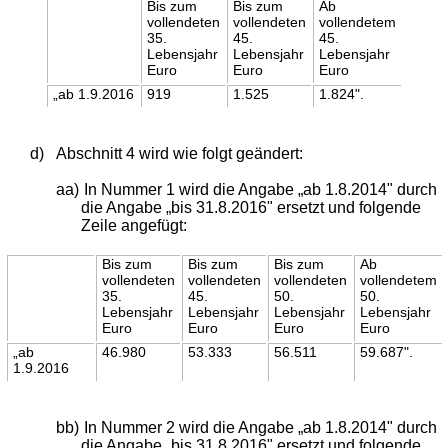
Bis zum
Bis zum
Ab
vollendeten
vollendeten
vollendetem
35.
45.
45.
Lebensjahr
Lebensjahr
Lebensjahr
Euro
Euro
Euro
„ab 1.9.2016
919
1.525
1.824".
d)
Abschnitt 4 wird wie folgt geändert:
aa)
In Nummer 1 wird die Angabe „ab 1.8.2014" durch
die Angabe „bis 31.8.2016" ersetzt und folgende
Zeile angefügt:
Bis zum
Bis zum
Bis zum
Ab
vollendeten
vollendeten
vollendeten
vollendetem
35.
45.
50.
50.
Lebensjahr
Lebensjahr
Lebensjahr
Lebensjahr
Euro
Euro
Euro
Euro
„ab
46.980
53.333
56.511
59.687".
1.9.2016
bb)
In Nummer 2 wird die Angabe „ab 1.8.2014" durch
die Angabe „bis 31.8.2016" ersetzt und folgende