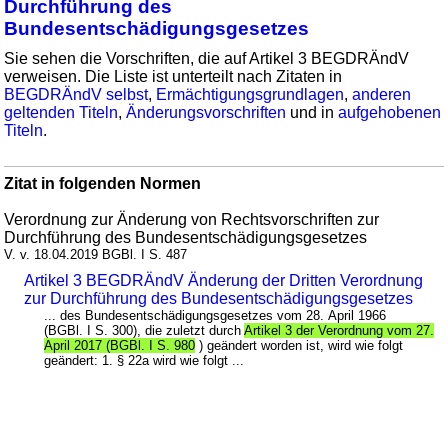
Durchführung des
Bundesentschädigungsgesetzes
Sie sehen die Vorschriften, die auf Artikel 3 BEGDRÄndV
verweisen. Die Liste ist unterteilt nach Zitaten in
BEGDRÄndV selbst
,
Ermächtigungsgrundlagen
,
anderen
geltenden Titeln
,
Änderungsvorschriften
und in
aufgehobenen
Titeln
.
Zitat in folgenden Normen
Verordnung zur Änderung von Rechtsvorschriften zur
Durchführung des Bundesentschädigungsgesetzes
V. v. 18.04.2019 BGBl. I S. 487
Artikel 3 BEGDRÄndV Änderung der Dritten Verordnung
zur Durchführung des Bundesentschädigungsgesetzes
... des Bundesentschädigungsgesetzes vom 28. April 1966
(BGBl. I S. 300), die zuletzt durch
Artikel 3 der Verordnung vom 27.
April 2017 (BGBl. I S. 980
) geändert worden ist, wird wie folgt
geändert: 1. § 22a wird wie folgt ...