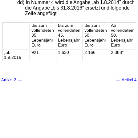
dd)
In Nummer 4 wird die Angabe „ab 1.8.2014" durch
die Angabe „bis 31.8.2016" ersetzt und folgende
Zeile angefügt:
Bis zum
Bis zum
Bis zum
Ab
vollendeten
vollendeten
vollendeten
vollendetem
35.
45.
50.
50.
Lebensjahr
Lebensjahr
Lebensjahr
Lebensjahr
Euro
Euro
Euro
Euro
„ab
921
1.630
2.166
2.388".
1.9.2016
←
→
Artikel 2
Artikel 4