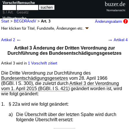
Vorschriftensuche
buzer.de
Normalansicht
§ / Art.
Gesetz
Volltextsuche
Start
>
BEGDRÄndV
>
Art. 3
Änderungsalarm
Hier klicken für
Titel, Fundstelle, Änderungen
etc.
nur in BEGDRÄndV
Artikel 3 - Verordnung zur Änderung von
←
→
Artikel 2
Artikel 4
Rechtsvorschriften zur Durchführung des
Artikel 3 Änderung der Dritten Verordnung zur
Bundesentschädigungsgesetzes
Durchführung des Bundesentschädigungsgesetzes
(BEGDRÄndV
k.a.Abk.
)
Artikel 3 wird in
1 Vorschrift zitiert
V. v. 27.04.2017
BGBl. I S. 980
(
Nr. 23
); Geltung ab 05.05.2017
Drucksachen / Entwurf / Begründung
|
wird in 3 Vorschriften zitiert
Die Dritte Verordnung zur Durchführung des
Bundesentschädigungsgesetzes
vom 28. April 1966
(BGBl. I S. 300), die zuletzt durch
Artikel 3 der Verordnung
vom 1. April 2015 (BGBl. I S. 421
) geändert worden ist, wird
wie folgt geändert:
1.
§ 22a wird wie folgt geändert:
a)
Die Überschrift über der letzten Spalte wird durch
folgende Überschrift ersetzt: