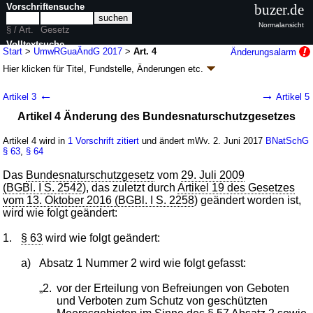
Vorschriftensuche
buzer.de
Normalansicht
§ / Art.
Gesetz
Volltextsuche
Start
>
UmwRGuaÄndG 2017
>
Art. 4
Änderungsalarm
Hier klicken für
Titel, Fundstelle, Änderungen
etc.
nur in UmwRGuaÄndG 2017
Artikel 4 - Gesetz zur Anpassung des Umwelt-
←
→
Artikel 3
Artikel 5
Rechtsbehelfsgesetzes und anderer
Artikel 4 Änderung des Bundesnaturschutzgesetzes
Vorschriften an europa- und völkerrechtliche
Vorgaben (UmwRGuaÄndG 2017
k.a.Abk.
)
Artikel 4 wird in
1 Vorschrift zitiert
und ändert mWv. 2. Juni 2017
BNatSchG
§ 63
,
§ 64
G. v. 29.05.2017
BGBl. I S. 1298
, 2018 I 471; Geltung ab 02.06.2017
16 Änderungen
|
Drucksachen / Entwurf / Begründung
|
Das
Bundesnaturschutzgesetz
vom
29. Juli 2009
wird in 18 Vorschriften zitiert
(BGBl. I S. 2542
), das zuletzt durch
Artikel 19 des Gesetzes
vom 13. Oktober 2016 (BGBl. I S. 2258
) geändert worden ist,
wird wie folgt geändert:
1.
§ 63
wird wie folgt geändert:
a)
Absatz 1 Nummer 2 wird wie folgt gefasst:
„2.
vor der Erteilung von Befreiungen von Geboten
und Verboten zum Schutz von geschützten