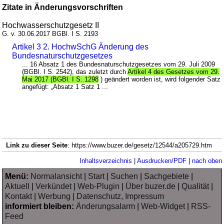
Zitate in Änderungsvorschriften
Hochwasserschutzgesetz II
G. v. 30.06.2017 BGBl. I S. 2193
Artikel 3 2. HochwSchG Änderung des
Bundesnaturschutzgesetzes
... 16 Absatz 1 des Bundesnaturschutzgesetzes vom 29. Juli 2009
(BGBl. I S. 2542), das zuletzt durch
Artikel 4 des Gesetzes vom 29.
Mai 2017 (BGBl. I S. 1298
) geändert worden ist, wird folgender Satz
angefügt: „Absatz 1 Satz 1 ...
Link zu dieser Seite
: https://www.buzer.de/gesetz/12544/a205729.htm
Inhaltsverzeichnis
|
Ausdrucken/PDF
|
nach oben
Menü:
Normalansicht
|
Start
|
Suchen
|
Sachgebiete
|
Aktuell
|
Verkündet
|
Web-Plugin
|
Über buzer.de
|
Qualität
|
Kontakt
|
Werbung
|
Datenschutz, Impressum
informiert bleiben:
Änderungsalarm
|
Web-Widget
|
RSS-
Feed