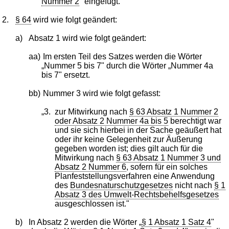
Nummer 2
" eingefügt.
2.
§ 64
wird wie folgt geändert:
a)
Absatz 1 wird wie folgt geändert:
aa)
Im ersten Teil des Satzes werden die Wörter
„Nummer 5 bis 7" durch die Wörter „Nummer 4a
bis 7" ersetzt.
bb)
Nummer 3 wird wie folgt gefasst:
„3.
zur Mitwirkung nach
§ 63 Absatz 1 Nummer 2
oder Absatz 2 Nummer 4a bis 5
berechtigt war
und sie sich hierbei in der Sache geäußert hat
oder ihr keine Gelegenheit zur Äußerung
gegeben worden ist; dies gilt auch für die
Mitwirkung nach
§ 63 Absatz 1 Nummer 3 und
Absatz 2 Nummer 6
, sofern für ein solches
Planfeststellungsverfahren eine Anwendung
des
Bundesnaturschutzgesetzes
nicht nach
§ 1
Absatz 3 des Umwelt-Rechtsbehelfsgesetzes
ausgeschlossen ist."
b)
In Absatz 2 werden die Wörter „
§ 1 Absatz 1 Satz 4
"