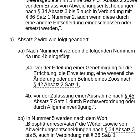
Meeresgebieten im Sinne des
§ 57 Absatz 2
sowie
vor dem Erlass von Abweichungsentscheidungen
nach
§ 34 Absatz 3 bis 5
auch in Verbindung mit
§ 36 Satz 1 Nummer 2
, auch wenn diese durch
eine andere Entscheidung eingeschlossen oder
ersetzt werden,".
b)
Absatz 2 wird wie folgt geändert:
aa)
Nach Nummer 4 werden die folgenden Nummern
4a und 4b eingefügt:
„4a.
vor der Erteilung einer Genehmigung für die
Errichtung, die Erweiterung, eine wesentliche
Änderung oder den Betrieb eines Zoos nach
§ 42 Absatz 2 Satz 1
,
4b.
vor der Zulassung einer Ausnahme nach
§ 45
Absatz 7 Satz 1
durch Rechtsverordnung oder
durch Allgemeinverfügung,".
bb)
In Nummer 5 werden nach dem Wort
„Biosphärenreservaten" die Wörter „sowie von
Abweichungsentscheidungen nach
§ 34 Absatz 3
bis 5
, auch in Verbindung mit
§ 36 Satz 1