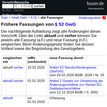
Vorschriftensuche
buzer.de
Normalansicht
§ / Art.
Gesetz
Volltextsuche
Start
>
Inhalt GwG
>
§ 52
>
alte Fassungen
Änderungsalarm
Frühere Fassungen von
§ 52 GwG
nur in GwG
Die nachfolgende Aufstellung zeigt alle Änderungen dieser
Vorschrift. Über die Links
aktuell
und
vorher
können Sie
jeweils alte Fassung (a.F.) und neue Fassung (n.F.)
vergleichen. Beim Änderungsgesetz finden Sie dessen
Volltext sowie die Begründung des Gesetzgebers.
vergleichen
mWv
neue Fassung durch
mit
(verkündet)
aktuell
vorher
10.02.2026
Artikel 53 Standortfördergesetz
(StoFöG)
vom 04.02.2026 BGBl. 2026 I Nr. 33
aktuell
vorher
01.01.2020
Artikel 1 Gesetz zur Umsetzung der
Änderungsrichtlinie zur Vierten EU-
Geldwäscherichtlinie
vom 12.12.2019 BGBl. I S. 2602
aktuell
vor
Urfassung
01.01.2020