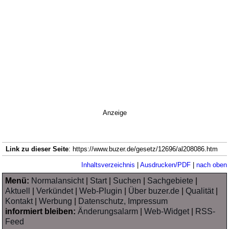
Anzeige
Link zu dieser Seite
: https://www.buzer.de/gesetz/12696/al208086.htm
Inhaltsverzeichnis
|
Ausdrucken/PDF
|
nach oben
Menü:
Normalansicht
|
Start
|
Suchen
|
Sachgebiete
|
Aktuell
|
Verkündet
|
Web-Plugin
|
Über buzer.de
|
Qualität
|
Kontakt
|
Werbung
|
Datenschutz, Impressum
informiert bleiben:
Änderungsalarm
|
Web-Widget
|
RSS-
Feed