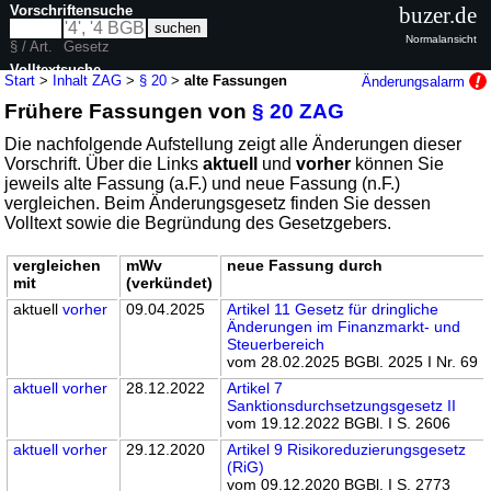
Vorschriftensuche
buzer.de
Normalansicht
§ / Art.
Gesetz
Volltextsuche
Start
>
Inhalt ZAG
>
§ 20
>
alte Fassungen
Änderungsalarm
Frühere Fassungen von
§ 20 ZAG
nur in ZAG
Die nachfolgende Aufstellung zeigt alle Änderungen dieser
Vorschrift. Über die Links
aktuell
und
vorher
können Sie
jeweils alte Fassung (a.F.) und neue Fassung (n.F.)
vergleichen. Beim Änderungsgesetz finden Sie dessen
Volltext sowie die Begründung des Gesetzgebers.
vergleichen
mWv
neue Fassung durch
mit
(verkündet)
aktuell
vorher
09.04.2025
Artikel 11 Gesetz für dringliche
Änderungen im Finanzmarkt- und
Steuerbereich
vom 28.02.2025 BGBl. 2025 I Nr. 69
aktuell
vorher
28.12.2022
Artikel 7
Sanktionsdurchsetzungsgesetz II
vom 19.12.2022 BGBl. I S. 2606
aktuell
vorher
29.12.2020
Artikel 9 Risikoreduzierungsgesetz
(RiG)
vom 09.12.2020 BGBl. I S. 2773