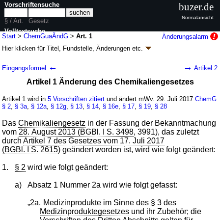
Vorschriftensuche
buzer.de
Normalansicht
§ / Art.
Gesetz
Volltextsuche
Start
>
ChemGuaÄndG
>
Art. 1
Änderungsalarm
Hier klicken für
Titel, Fundstelle, Änderungen
etc.
nur in ChemGuaÄndG
Artikel 1 - Gesetz zur Änderung des
←
→
Eingangsformel
Artikel 2
Chemikaliengesetzes und zur Änderung
Artikel 1 Änderung des Chemikaliengesetzes
weiterer chemikalienrechtlicher Vorschriften
(ChemGuaÄndG
k.a.Abk.
)
Artikel 1 wird in
5 Vorschriften zitiert
und ändert mWv. 29. Juli 2017
ChemG
§ 2
,
§ 3a
,
§ 12a
,
§ 12g
,
§ 13
,
§ 14
,
§ 16e
,
§ 17
,
§ 19
,
§ 28
G. v. 18.07.2017
BGBl. I S. 2774
(
Nr. 52
); zuletzt geändert durch
Artikel 17
G. v. 12.12.2019
BGBl. I S. 2510
Das
Chemikaliengesetz
in der Fassung der Bekanntmachung
Geltung ab 29.07.2017, abweichend siehe
Artikel 6
vom
28. August 2013 (BGBl. I S. 3498
, 3991), das zuletzt
5 Änderungen
|
Drucksachen / Entwurf / Begründung
|
durch
Artikel 7 des Gesetzes vom 17. Juli 2017
wird in 9 Vorschriften zitiert
(BGBl. I S. 2615
) geändert worden ist, wird wie folgt geändert:
1.
§ 2
wird wie folgt geändert:
a)
Absatz 1 Nummer 2a wird wie folgt gefasst:
„2a.
Medizinprodukte im Sinne des
§ 3 des
Medizinproduktegesetzes
und ihr Zubehör; die