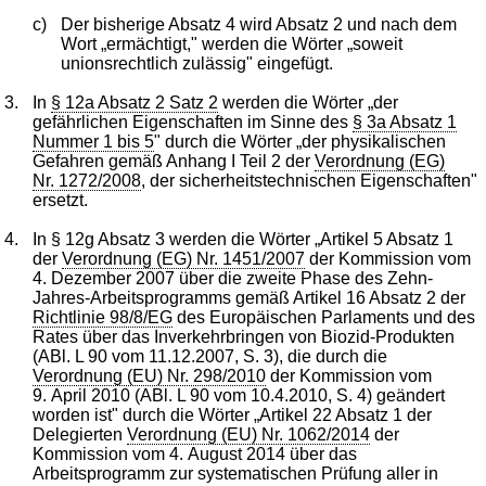
c)
Der bisherige Absatz 4 wird Absatz 2 und nach dem
Wort „ermächtigt," werden die Wörter „soweit
unionsrechtlich zulässig" eingefügt.
3.
In
§ 12a Absatz 2 Satz 2
werden die Wörter „der
gefährlichen Eigenschaften im Sinne des
§ 3a Absatz 1
Nummer 1 bis 5
" durch die Wörter „der physikalischen
Gefahren gemäß Anhang I Teil 2 der
Verordnung (EG)
Nr. 1272/2008
, der sicherheitstechnischen Eigenschaften"
ersetzt.
4.
In § 12g Absatz 3 werden die Wörter „Artikel 5 Absatz 1
der
Verordnung (EG) Nr. 1451/2007
der Kommission vom
4. Dezember 2007 über die zweite Phase des Zehn-
Jahres-Arbeitsprogramms gemäß Artikel 16 Absatz 2 der
Richtlinie 98/8/EG
des Europäischen Parlaments und des
Rates über das Inverkehrbringen von Biozid-Produkten
(ABl. L 90 vom 11.12.2007, S. 3), die durch die
Verordnung (EU) Nr. 298/2010
der Kommission vom
9. April 2010 (ABl. L 90 vom 10.4.2010, S. 4) geändert
worden ist" durch die Wörter „Artikel 22 Absatz 1 der
Delegierten
Verordnung (EU) Nr. 1062/2014
der
Kommission vom 4. August 2014 über das
Arbeitsprogramm zur systematischen Prüfung aller in