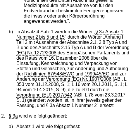
Vorschriften des Dritten Abschnitts gelten für
Medizinprodukte mit Ausnahme von für den
Endverbraucher bestimmten Fertigerzeugnissen,
die invasiv oder unter Körperberührung
angewendet werden,".
b)
In Absatz 4 Satz 1 werden die Wörter „
§ 3a Absatz 1
Nummer 2 bis 5 und 15
" durch die Wörter „Anhang I
Teil 2 mit Ausnahme der Abschnitte 2.1, 2.8 Typ A und
B und des Abschnitts 2.15 Typ A und B der
Verordnung
(EG) Nr. 1272/2008
des Europäischen Parlaments und
des Rates vom 16. Dezember 2008 über die
Einstufung, Kennzeichnung und Verpackung von
Stoffen und Gemischen, zur Änderung und Aufhebung
der
Richtlinien 67/548/EWG
und
1999/45/EG
und zur
Änderung der
Verordnung (EG) Nr. 1907/2006
(ABl. L
353 vom 31.12.2008, S. 1; L 16 vom 20.1.2011, S. 1; L
94 vom 10.4.2015, S. 9), die zuletzt durch die
Verordnung (EU) 2017/542
(ABl. L 78 vom 23.3.2017,
S. 1) geändert worden ist, in ihrer jeweils geltenden
Fassung, und
§ 3a Absatz 1 Nummer 2
" ersetzt.
2.
§ 3a
wird wie folgt geändert:
a)
Absatz 1 wird wie folgt gefasst: