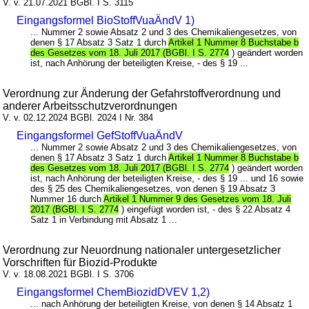
V. v. 21.07.2021 BGBl. I S. 3115
Eingangsformel BioStoffVuaÄndV 1)
... Nummer 2 sowie Absatz 2 und 3 des Chemikaliengesetzes, von
denen § 17 Absatz 3 Satz 1 durch
Artikel 1 Nummer 8 Buchstabe b
des Gesetzes vom 18. Juli 2017 (BGBl. I S. 2774
) geändert worden
ist, nach Anhörung der beteiligten Kreise, - des § 19 ...
Verordnung zur Änderung der Gefahrstoffverordnung und
anderer Arbeitsschutzverordnungen
V. v. 02.12.2024 BGBl. 2024 I Nr. 384
Eingangsformel GefStoffVuaÄndV
... Nummer 2 sowie Absatz 2 und 3 des Chemikaliengesetzes, von
denen § 17 Absatz 3 Satz 1 durch
Artikel 1 Nummer 8 Buchstabe b
des Gesetzes vom 18. Juli 2017 (BGBl. I S. 2774
) geändert worden
ist, nach Anhörung der beteiligten Kreise, - des § 19 ... und 16 sowie
des § 25 des Chemikaliengesetzes, von denen § 19 Absatz 3
Nummer 16 durch
Artikel 1 Nummer 9 des Gesetzes vom 18. Juli
2017 (BGBl. I S. 2774
) eingefügt worden ist, - des § 22 Absatz 4
Satz 1 in Verbindung mit Absatz 1 ...
Verordnung zur Neuordnung nationaler untergesetzlicher
Vorschriften für Biozid-Produkte
V. v. 18.08.2021 BGBl. I S. 3706
Eingangsformel ChemBiozidDVEV 1,2)
... nach Anhörung der beteiligten Kreise, von denen § 14 Absatz 1