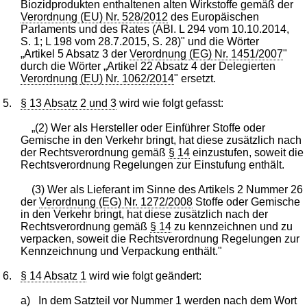
Biozidprodukten enthaltenen alten Wirkstoffe gemäß der
Verordnung (EU) Nr. 528/2012
des Europäischen
Parlaments und des Rates (ABl. L 294 vom 10.10.2014,
S. 1; L 198 vom 28.7.2015, S. 28)" und die Wörter
„Artikel 5 Absatz 3 der
Verordnung (EG) Nr. 1451/2007
"
durch die Wörter „Artikel 22 Absatz 4 der Delegierten
Verordnung (EU) Nr. 1062/2014
" ersetzt.
5.
§ 13 Absatz 2 und 3
wird wie folgt gefasst:
„(2) Wer als Hersteller oder Einführer Stoffe oder
Gemische in den Verkehr bringt, hat diese zusätzlich nach
der Rechtsverordnung gemäß
§ 14
einzustufen, soweit die
Rechtsverordnung Regelungen zur Einstufung enthält.
(3) Wer als Lieferant im Sinne des Artikels 2 Nummer 26
der
Verordnung (EG) Nr. 1272/2008
Stoffe oder Gemische
in den Verkehr bringt, hat diese zusätzlich nach der
Rechtsverordnung gemäß
§ 14
zu kennzeichnen und zu
verpacken, soweit die Rechtsverordnung Regelungen zur
Kennzeichnung und Verpackung enthält."
6.
§ 14 Absatz 1
wird wie folgt geändert:
a)
In dem Satzteil vor Nummer 1 werden nach dem Wort