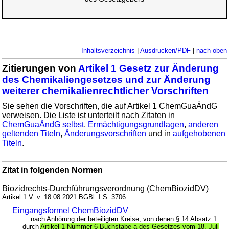
Inhaltsverzeichnis
|
Ausdrucken/PDF
|
nach oben
Zitierungen von
Artikel 1 Gesetz zur Änderung
des Chemikaliengesetzes und zur Änderung
weiterer chemikalienrechtlicher Vorschriften
Sie sehen die Vorschriften, die auf Artikel 1 ChemGuaÄndG
verweisen. Die Liste ist unterteilt nach Zitaten in
ChemGuaÄndG selbst
,
Ermächtigungsgrundlagen
,
anderen
geltenden Titeln
,
Änderungsvorschriften
und in
aufgehobenen
Titeln
.
Zitat in folgenden Normen
Biozidrechts-Durchführungsverordnung (ChemBiozidDV)
Artikel 1 V. v. 18.08.2021 BGBl. I S. 3706
Eingangsformel ChemBiozidDV
... nach Anhörung der beteiligten Kreise, von denen § 14 Absatz 1
durch
Artikel 1 Nummer 6 Buchstabe a des Gesetzes vom 18. Juli