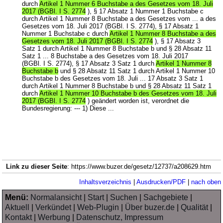
durch
Artikel 1 Nummer 6 Buchstabe a des Gesetzes vom 18. Juli
2017 (BGBl. I S. 2774
), § 17 Absatz 1 Nummer 1 Buchstabe c
durch Artikel 1 Nummer 8 Buchstabe a des Gesetzes vom ... a des
Gesetzes vom 18. Juli 2017 (BGBl. I S. 2774), § 17 Absatz 1
Nummer 1 Buchstabe c durch
Artikel 1 Nummer 8 Buchstabe a des
Gesetzes vom 18. Juli 2017 (BGBl. I S. 2774
), § 17 Absatz 3
Satz 1 durch Artikel 1 Nummer 8 Buchstabe b und § 28 Absatz 11
Satz 1 ... 8 Buchstabe a des Gesetzes vom 18. Juli 2017
(BGBl. I S. 2774), § 17 Absatz 3 Satz 1 durch
Artikel 1 Nummer 8
Buchstabe b
und § 28 Absatz 11 Satz 1 durch Artikel 1 Nummer 10
Buchstabe b des Gesetzes vom 18. Juli ... 17 Absatz 3 Satz 1
durch Artikel 1 Nummer 8 Buchstabe b und § 28 Absatz 11 Satz 1
durch
Artikel 1 Nummer 10 Buchstabe b des Gesetzes vom 18. Juli
2017 (BGBl. I S. 2774
) geändert worden ist, verordnet die
Bundesregierung: --- 1) Diese ...
Link zu dieser Seite
: https://www.buzer.de/gesetz/12737/a208629.htm
Inhaltsverzeichnis
|
Ausdrucken/PDF
|
nach oben
Menü:
Normalansicht
|
Start
|
Suchen
|
Sachgebiete
|
Aktuell
|
Verkündet
|
Web-Plugin
|
Über buzer.de
|
Qualität
|
Kontakt
|
Werbung
|
Datenschutz, Impressum