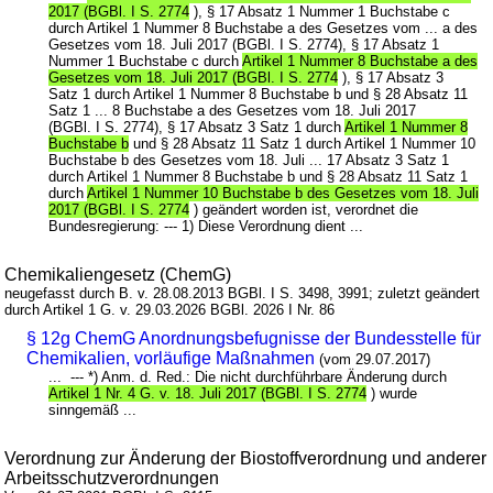
2017 (BGBl. I S. 2774
), § 17 Absatz 1 Nummer 1 Buchstabe c
durch Artikel 1 Nummer 8 Buchstabe a des Gesetzes vom ... a des
Gesetzes vom 18. Juli 2017 (BGBl. I S. 2774), § 17 Absatz 1
Nummer 1 Buchstabe c durch
Artikel 1 Nummer 8 Buchstabe a des
Gesetzes vom 18. Juli 2017 (BGBl. I S. 2774
), § 17 Absatz 3
Satz 1 durch Artikel 1 Nummer 8 Buchstabe b und § 28 Absatz 11
Satz 1 ... 8 Buchstabe a des Gesetzes vom 18. Juli 2017
(BGBl. I S. 2774), § 17 Absatz 3 Satz 1 durch
Artikel 1 Nummer 8
Buchstabe b
und § 28 Absatz 11 Satz 1 durch Artikel 1 Nummer 10
Buchstabe b des Gesetzes vom 18. Juli ... 17 Absatz 3 Satz 1
durch Artikel 1 Nummer 8 Buchstabe b und § 28 Absatz 11 Satz 1
durch
Artikel 1 Nummer 10 Buchstabe b des Gesetzes vom 18. Juli
2017 (BGBl. I S. 2774
) geändert worden ist, verordnet die
Bundesregierung: --- 1) Diese Verordnung dient ...
Chemikaliengesetz (ChemG)
neugefasst durch B. v. 28.08.2013 BGBl. I S. 3498, 3991; zuletzt geändert
durch Artikel 1 G. v. 29.03.2026 BGBl. 2026 I Nr. 86
§ 12g ChemG Anordnungsbefugnisse der Bundesstelle für
Chemikalien, vorläufige Maßnahmen
(vom 29.07.2017)
... --- *) Anm. d. Red.: Die nicht durchführbare Änderung durch
Artikel 1 Nr. 4 G. v. 18. Juli 2017 (BGBl. I S. 2774
) wurde
sinngemäß ...
Verordnung zur Änderung der Biostoffverordnung und anderer
Arbeitsschutzverordnungen