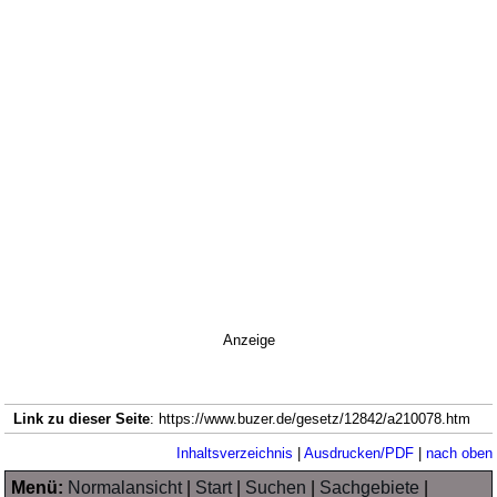
Anzeige
Link zu dieser Seite
: https://www.buzer.de/gesetz/12842/a210078.htm
Inhaltsverzeichnis
|
Ausdrucken/PDF
|
nach oben
Menü:
Normalansicht
|
Start
|
Suchen
|
Sachgebiete
|