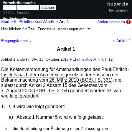
Vorschriftensuche
buzer.de
Normalansicht
§ / Art.
Gesetz
Volltextsuche
Start
>
6. PEhrlInstKostVÄndV
>
Art. 1
Änderungsalarm
Hier klicken für
Titel, Fundstelle, Änderungen
etc.
nur in 6. PEhrlInstKostVÄndV
Artikel 1 - Sechste Verordnung zur Änderung
←
→
Eingangsformel
Artikel 2
der Kostenverordnung für Amtshandlungen
Artikel 1
des Paul-Ehrlich-Instituts nach dem
Arzneimittelgesetz (6.
Artikel 1 ändert mWv. 13. Oktober 2017
PEhrlInstKostV
§ 4
,
§ 12
PEhrlInstKostVÄndV
k.a.Abk.
)
Die
Kostenverordnung für Amtshandlungen des Paul-Ehrlich-
V. v. 09.10.2017
BGBl. I S. 3538
(
Nr. 67
); Geltung ab 13.10.2017
Instituts nach dem Arzneimittelgesetz
in der Fassung der
1 Änderung
Bekanntmachung vom
26. März 2010 (BGBl. I S. 331
), die
zuletzt durch
Artikel 2 Absatz 15 des Gesetzes vom
7. August 2013 (BGBl. I S. 3154
) geändert worden ist, wird
wie folgt geändert:
1.
§ 4
wird wie folgt geändert:
a)
Absatz 1 Nummer 5 wird wie folgt gefasst:
„5.
die Bearbeitung der Änderung einer Zulassung von