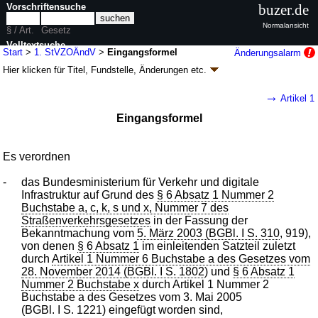
Vorschriftensuche
buzer.de
Normalansicht
§ / Art.
Gesetz
Volltextsuche
Start
>
1. StVZOÄndV
>
Eingangsformel
Änderungsalarm
Hier klicken für
Titel, Fundstelle, Änderungen
etc.
nur in 1. StVZOÄndV
Eingangsformel - Erste Verordnung zur
→
Artikel 1
Änderung der Straßenverkehrs-Zulassungs-
Eingangsformel
Ordnung (1. StVZOÄndV
k.a.Abk.
)
V. v. 20.10.2017
BGBl. I S. 3723
(
Nr. 72
); Geltung ab 01.12.2017
1 Änderung
|
Drucksachen / Entwurf / Begründung
|
Es verordnen
wird in 1 Vorschrift zitiert
-
das Bundesministerium für Verkehr und digitale
Infrastruktur auf Grund des
§ 6 Absatz 1 Nummer 2
Buchstabe a, c, k, s und x, Nummer 7 des
Straßenverkehrsgesetzes
in der Fassung der
Bekanntmachung vom
5. März 2003 (BGBl. I S. 310
, 919),
von denen
§ 6 Absatz 1
im einleitenden Satzteil zuletzt
durch
Artikel 1 Nummer 6 Buchstabe a des Gesetzes vom
28. November 2014 (BGBl. I S. 1802
) und
§ 6 Absatz 1
Nummer 2 Buchstabe x
durch Artikel 1 Nummer 2
Buchstabe a des Gesetzes vom 3. Mai 2005
(BGBl. I S. 1221) eingefügt worden sind,