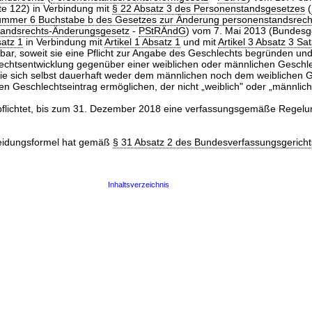
te 122) in Verbindung mit
§ 22 Absatz 3 des Personenstandsgesetzes
(
Nummer 6 Buchstabe b des Gesetzes zur Änderung personenstandsrecht
andsrechts-Änderungsgesetz
-
PStRÄndG
) vom 7. Mai 2013 (Bundesge
satz 1
in Verbindung mit
Artikel 1 Absatz 1
und mit
Artikel 3 Absatz 3 Sa
bar, soweit sie eine Pflicht zur Angabe des Geschlechts begründen un
echtsentwicklung gegenüber einer weiblichen oder männlichen Geschl
die sich selbst dauerhaft weder dem männlichen noch dem weiblichen 
en Geschlechtseintrag ermöglichen, der nicht „weiblich" oder „männlich"
pflichtet, bis zum 31. Dezember 2018 eine verfassungsgemäße Regelu
eidungsformel hat gemäß
§ 31 Absatz 2 des Bundesverfassungsgerich
Inhaltsverzeichnis