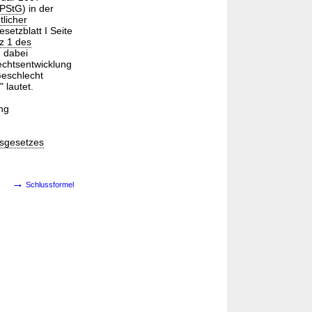
PStG
) in der
licher
setzblatt I Seite
tz 1 des
d dabei
echtsentwicklung
Geschlecht
 lautet.
ng
tsgesetzes
→
Schlussformel