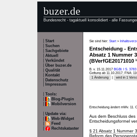
buzer.de
Bundesrecht - tagaktuell konsolidiert - alle Fassunge
Start
Sie sind hier:
Start
>
Inhaltsver
Suchen
Entscheidung - Ent
Sachgebiete
Absatz 1 Nummer 3 
Aktuell
(BVerfGE20171010
k
Verkündet
Über buzer.de
B. v. 15.11.2017
BGBl. I S. 3783
Qualität
Geltung ab 11.10.2017; FNA: 1
Kontakt
1 Änderung
|
wird in 1 Vorsch
Datenschutz
Impressum
Tools:
Blog-Plugin
Mobilversion
Entscheidung ändert mWv. 11. 
Update via:
Aus dem Beschluss des 
Web-Widget
Entscheidungsformel verö
Feed
Rechtskataster
§ 21 Absatz 1 Nummer 
Reform des Personenst