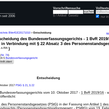
Vorschriftensuche
Volltext
§ / Artikel
Gesetz
n seit 2006
nur i
zeichnis BVerfGE20171010
>
Entscheidung
Ma
scheidung des Bundesverfassungsgerichts - 1 BvR 2019/1
in Verbindung mit § 22 Absatz 3 des Personenstandsges
.a.Abk.
)
(
Nr. 74
)
104-5
Bundesverfassungsgericht
rift zitiert
Entscheidung
Oktober 2017
PStG
§ 21
,
§ 22
Bundesverfassungsgerichts vom 10. Oktober 2017 -
1 BvR 2019/16
- w
ffentlicht:
3 des Personenstandsgesetzes
(
PStG
) in der Fassung von
Artikel 1 de
andsrechts
(
Personenstandsrechtsreformgesetz
-
PStRG
) vom 19. Feb