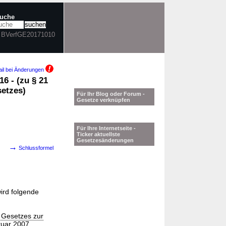
suche
n BVerfGE20171010
il bei Änderungen
6 - (zu § 21
etzes)
Für Ihr Blog oder Forum -
Gesetze verknüpfen
Für Ihre Internetseite -
Ticker aktuellste
Gesetzesänderungen
→
Schlussformel
ird folgende
s Gesetzes zur
ruar 2007