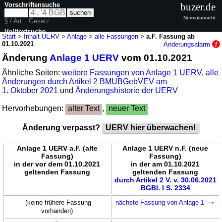
Vorschriftensuche
buzer.de
Normalansicht
§ / Art.
Gesetz
Volltextsuche
Start
>
Inhalt UERV
>
Anlage
>
alle Fassungen
>
a.F. Fassung ab
01.10.2021
Änderungsalarm
nur in UERV
Änderung
Anlage 1 UERV
vom 01.10.2021
Ähnliche Seiten:
weitere Fassungen von Anlage 1 UERV
,
alle
Änderungen durch Artikel 2 BMUBGebVEV am
1. Oktober 2021
und
Änderungshistorie der UERV
Hervorhebungen:
alter Text
,
neuer Text
Änderung verpasst?
UERV hier überwachen!
Anlage 1 UERV a.F. (alte
Anlage 1 UERV n.F. (neue
Fassung)
Fassung)
in der vor dem 01.10.2021
in der am 01.10.2021
geltenden Fassung
geltenden Fassung
durch Artikel 2 V. v. 30.06.2021
BGBl. I S. 2334
→
(keine frühere Fassung
nächste Fassung von Anlage 1
vorhanden)