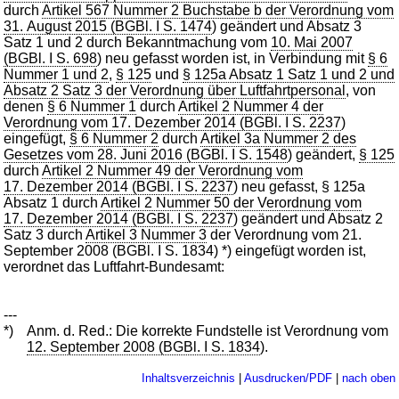
durch
Artikel 567 Nummer 2 Buchstabe b der Verordnung vom
31. August 2015 (BGBl. I S. 1474
) geändert und Absatz 3
Satz 1 und 2 durch Bekanntmachung vom
10. Mai 2007
(BGBl. I S. 698
) neu gefasst worden ist, in Verbindung mit
§ 6
Nummer 1 und 2
,
§ 125
und
§ 125a Absatz 1 Satz 1 und 2 und
Absatz 2 Satz 3 der Verordnung über Luftfahrtpersonal
, von
denen
§ 6 Nummer 1
durch
Artikel 2 Nummer 4 der
Verordnung vom 17. Dezember 2014 (BGBl. I S. 2237
)
eingefügt,
§ 6 Nummer 2
durch
Artikel 3a Nummer 2 des
Gesetzes vom 28. Juni 2016 (BGBl. I S. 1548
) geändert,
§ 125
durch
Artikel 2 Nummer 49 der Verordnung vom
17. Dezember 2014 (BGBl. I S. 2237
) neu gefasst, § 125a
Absatz 1 durch
Artikel 2 Nummer 50 der Verordnung vom
17. Dezember 2014 (BGBl. I S. 2237
) geändert und Absatz 2
Satz 3 durch
Artikel 3 Nummer 3
der Verordnung vom 21.
September 2008 (BGBl. I S. 1834) *) eingefügt worden ist,
verordnet das Luftfahrt-Bundesamt:
---
*)
Anm. d. Red.: Die korrekte Fundstelle ist Verordnung vom
12. September 2008 (BGBl. I S. 1834
).
Inhaltsverzeichnis
|
Ausdrucken/PDF
|
nach oben