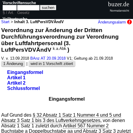
Vorschriftensuche
buzer.de
Normalansicht
§ / Art.
Gesetz
Volltextsuche
Start
>
Inhalt 3. LuftPersVDVÄndV
Änderungsalarm
Verordnung zur Änderung der Dritten
nur in 3. LuftPersVDVÄndV
Durchführungsverordnung zur Verordnung
über Luftfahrtpersonal (3.
LuftPersVDVÄndV
k.a.Abk.
)
V. v. 13.09.2018
BAnz AT 20.09.2018
V1; Geltung ab 21.09.2018
1 Änderung
|
wird in 1 Vorschrift zitiert
Eingangsformel
Artikel 1
Artikel 2
Schlussformel
Eingangsformel
Auf Grund des
§ 32 Absatz 1 Satz 1 Nummer 4 und 5 und
Absatz 3 Satz 1 bis 3 des Luftverkehrsgesetzes
, von denen
Absatz 1 Satz 1 zuletzt durch
Artikel 567 Nummer 2
Buchstabe a Doppelbuchstabe aa und Absatz 3 Satz 3
zuletzt