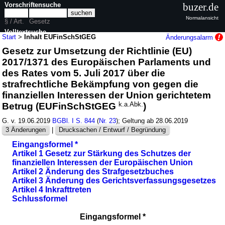
Vorschriftensuche
buzer.de
Normalansicht
§ / Art.
Gesetz
Volltextsuche
Start
>
Inhalt EUFinSchStGEG
Änderungsalarm
Gesetz zur Umsetzung der Richtlinie (EU)
nur in EUFinSchStGEG
2017/1371 des Europäischen Parlaments und
des Rates vom 5. Juli 2017 über die
strafrechtliche Bekämpfung von gegen die
finanziellen Interessen der Union gerichtetem
Betrug (EUFinSchStGEG
k.a.Abk.
)
G. v. 19.06.2019
BGBl. I S. 844
(
Nr. 23
); Geltung ab 28.06.2019
3 Änderungen
|
Drucksachen / Entwurf / Begründung
Eingangsformel *
Artikel 1 Gesetz zur Stärkung des Schutzes der
finanziellen Interessen der Europäischen Union
Artikel 2 Änderung des Strafgesetzbuches
Artikel 3 Änderung des Gerichtsverfassungsgesetzes
Artikel 4 Inkrafttreten
Schlussformel
Eingangsformel *