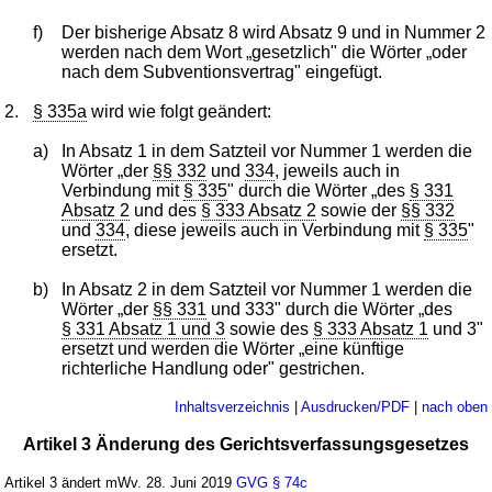
f)
Der bisherige Absatz 8 wird Absatz 9 und in Nummer 2
werden nach dem Wort „gesetzlich" die Wörter „oder
nach dem Subventionsvertrag" eingefügt.
2.
§ 335a
wird wie folgt geändert:
a)
In Absatz 1 in dem Satzteil vor Nummer 1 werden die
Wörter „der
§§ 332
und
334
, jeweils auch in
Verbindung mit
§ 335
" durch die Wörter „des
§ 331
Absatz 2
und des
§ 333 Absatz 2
sowie der
§§ 332
und
334
, diese jeweils auch in Verbindung mit
§ 335
"
ersetzt.
b)
In Absatz 2 in dem Satzteil vor Nummer 1 werden die
Wörter „der
§§ 331
und 333" durch die Wörter „des
§ 331 Absatz 1 und 3
sowie des
§ 333 Absatz 1
und 3"
ersetzt und werden die Wörter „eine künftige
richterliche Handlung oder" gestrichen.
Inhaltsverzeichnis
|
Ausdrucken/PDF
|
nach oben
Artikel 3 Änderung des Gerichtsverfassungsgesetzes
Artikel 3 ändert mWv. 28. Juni 2019
GVG
§ 74c