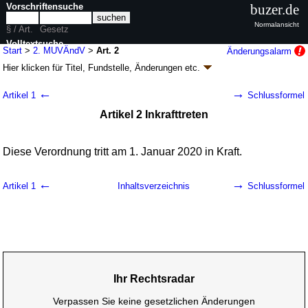
Vorschriftensuche
buzer.de
Normalansicht
§ / Art.
Gesetz
Volltextsuche
Start
>
2. MUVÄndV
>
Art. 2
Änderungsalarm
Hier klicken für
Titel, Fundstelle, Änderungen
etc.
nur in 2. MUVÄndV
Artikel 2 - Zweite Verordnung zur Änderung der
←
→
Artikel 1
Schlussformel
Mindestunterhaltsverordnung (2.
Artikel 2 Inkrafttreten
MUVÄndV
k.a.Abk.
)
V. v. 12.09.2019
BGBl. I S. 1393
(
Nr. 34
); Geltung ab 01.01.2020
1 Änderung
|
Drucksachen / Entwurf / Begründung
|
Diese Verordnung tritt am 1. Januar 2020 in Kraft.
wird in 1 Vorschrift zitiert
←
→
Artikel 1
Inhaltsverzeichnis
Schlussformel
Ihr Rechtsradar
Verpassen Sie keine gesetzlichen Änderungen