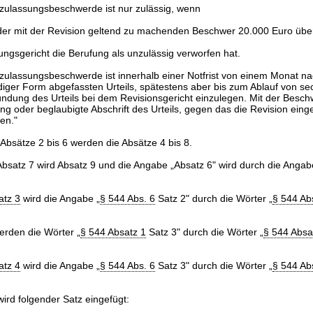
tzulassungsbeschwerde ist nur zulässig, wenn
der mit der Revision geltend zu machenden Beschwer 20.000 Euro über
ungsgericht die Berufung als unzulässig verworfen hat.
tzulassungsbeschwerde ist innerhalb einer Notfrist von einem Monat na
ndiger Form abgefassten Urteils, spätestens aber bis zum Ablauf von s
ndung des Urteils bei dem Revisionsgericht einzulegen. Mit der Beschw
ng oder beglaubigte Abschrift des Urteils, gegen das die Revision einge
en."
 Absätze 2 bis 6 werden die Absätze 4 bis 8.
Absatz 7 wird Absatz 9 und die Angabe „Absatz 6" wird durch die Angab
atz 3
wird die Angabe „
§ 544 Abs. 6
Satz 2" durch die Wörter „
§ 544 Ab
rden die Wörter „
§ 544 Absatz 1
Satz 3" durch die Wörter „
§ 544 Absa
atz 4
wird die Angabe „
§ 544 Abs. 6
Satz 3" durch die Wörter „
§ 544 Ab
ird folgender Satz eingefügt: