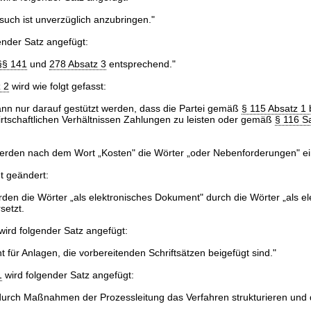
uch ist unverzüglich anzubringen."
ender Satz angefügt:
§§ 141
und
278 Absatz 3
entsprechend."
 2
wird wie folgt gefasst:
nn nur darauf gestützt werden, dass die Partei gemäß
§ 115 Absatz 1 
irtschaftlichen Verhältnissen Zahlungen zu leisten oder gemäß
§ 116 S
rden nach dem Wort „Kosten" die Wörter „oder Nebenforderungen" ei
gt geändert:
rden die Wörter „als elektronisches Dokument" durch die Wörter „als el
setzt.
ird folgender Satz angefügt:
cht für Anlagen, die vorbereitenden Schriftsätzen beigefügt sind."
1
wird folgender Satz angefügt:
durch Maßnahmen der Prozessleitung das Verfahren strukturieren und d