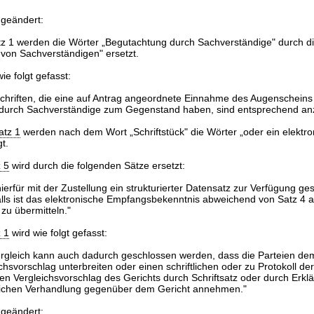
 geändert:
tz 1 werden die Wörter „Begutachtung durch Sachverständige" durch d
von Sachverständigen" ersetzt.
ie folgt gefasst:
schriften, die eine auf Antrag angeordnete Einnahme des Augenscheins
durch Sachverständige zum Gegenstand haben, sind entsprechend a
atz 1
werden nach dem Wort „Schriftstück" die Wörter „oder ein elektro
t.
 5
wird durch die folgenden Sätze ersetzt:
erfür mit der Zustellung ein strukturierter Datensatz zur Verfügung geste
lls ist das elektronische Empfangsbekenntnis abweichend von Satz 4 a
 zu übermitteln."
 1
wird wie folgt gefasst:
Vergleich kann auch dadurch geschlossen werden, dass die Parteien de
ichsvorschlag unterbreiten oder einen schriftlichen oder zu Protokoll d
en Vergleichsvorschlag des Gerichts durch Schriftsatz oder durch Erkl
lichen Verhandlung gegenüber dem Gericht annehmen."
 geändert: