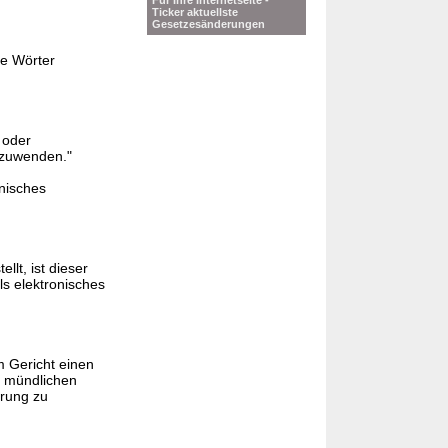
Für Ihre Internetseite -
Ticker aktuellste
Gesetzesänderungen
ie Wörter
 oder
nzuwenden."
nisches
llt, ist dieser
ls elektronisches
m Gericht einen
er mündlichen
ärung zu