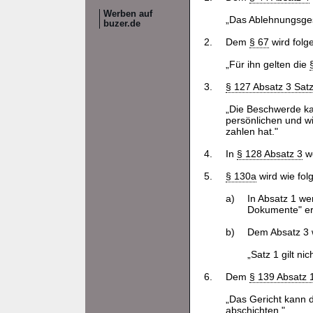
Werben auf
„Das Ablehnungsges
buzer.de
2.
Dem
§ 67
wird folg
„Für ihn gelten die
3.
§ 127 Absatz 3 Satz
„Die Beschwerde ka
persönlichen und w
zahlen hat."
4.
In
§ 128 Absatz 3
we
5.
§ 130a
wird wie fol
a)
In Absatz 1 we
Dokumente" er
b)
Dem Absatz 3 w
„Satz 1 gilt ni
6.
Dem
§ 139 Absatz 
„Das Gericht kann 
abschichten."