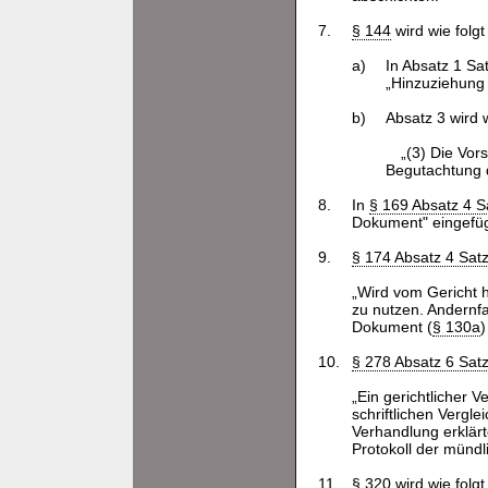
7.
§ 144
wird wie folgt
a)
In Absatz 1 Sa
„Hinzuziehung 
b)
Absatz 3 wird w
„(3) Die Vor
Begutachtung 
8.
In
§ 169 Absatz 4 S
Dokument" eingefüg
9.
§ 174 Absatz 4 Satz
„Wird vom Gericht hi
zu nutzen. Andernfa
Dokument (
§ 130a
)
10.
§ 278 Absatz 6 Satz
„Ein gerichtlicher 
schriftlichen Vergle
Verhandlung erklärt
Protokoll der münd
11.
§ 320
wird wie folgt