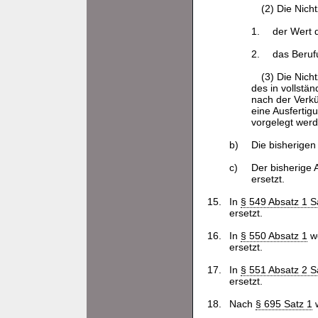
(2) Die Nich
1.
der Wert 
2.
das Beruf
(3) Die Nich
des in vollstä
nach der Verkü
eine Ausfertigu
vorgelegt werd
b)
Die bisherigen
c)
Der bisherige 
ersetzt.
15.
In
§ 549 Absatz 1 S
ersetzt.
16.
In
§ 550 Absatz 1
we
ersetzt.
17.
In
§ 551 Absatz 2 S
ersetzt.
18.
Nach
§ 695 Satz 1
w