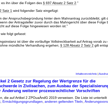
rt es ihn über die Folgen des
§ 697 Absatz 2 Satz 2
."
2 Satz 1
wird folgender Satz eingefügt:
in der Anspruchsbegründung hinter dem Mahnantrag zurückbleibt, gilt d
nn der Antragsteller zuvor durch das Mahngericht über diese Folge b
icht auf diese Folge hingewiesen worden ist."
wie folgt gefasst:
ungsinstanz ist über die vorläufige Vollstreckbarkeit auf Antrag vorab zu
 ohne mündliche Verhandlung ergehen;
§ 128 Absatz 2 Satz 2
gilt ents
Inhaltsverzeichnis
|
Ausdru
ikel 2 Gesetz zur Regelung der Wertgrenze für die
chwerde in Zivilsachen, zum Ausbau der Spezialisierun
r Änderung weiterer prozessrechtlicher Vorschriften
n, die auf Artikel 2 ZPOuaÄndG 2019 verweisen. Die Liste ist unterteilt 
t
,
Ermächtigungsgrundlagen
,
anderen geltenden Titeln
,
Änderungsvorsc