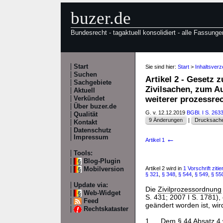
buzer.de
Bundesrecht - tagaktuell konsolidiert - alle Fassunge
Start
Sie sind hier:
Start
>
Inhaltsver
Suchen
Artikel 2 - Gesetz
Sachgebiete
Zivilsachen, zum A
Aktuell
weiterer prozessre
Verkündet
Über buzer.de
G. v. 12.12.2019
BGBl. I S. 263
Qualität
9 Änderungen
|
Drucksache
Kontakt
Datenschutz
Impressum
←
Artikel 1
Tools:
Blog-Plugin
Artikel 2 wird in
1 Vorschrift zitier
Mobilversion
§ 321
,
§ 348
,
§ 544
,
§ 549
,
§ 55
Update via:
Die
Zivilprozessordnung
Web-Widget
S. 431; 2007 I S. 1781), 
Feed
geändert worden ist, wir
Rechtskataster
1.
Dem
§ 44 Absatz 4