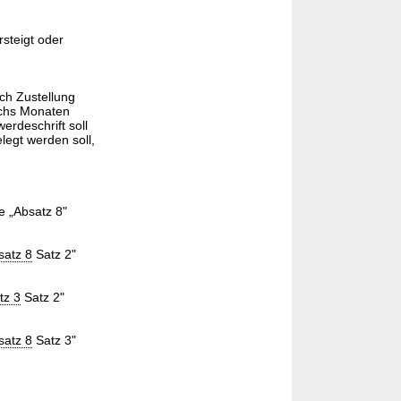
steigt oder
ch Zustellung
echs Monaten
erdeschrift soll
legt werden soll,
e „Absatz 8"
satz 8
Satz 2"
tz 3
Satz 2"
satz 8
Satz 3"