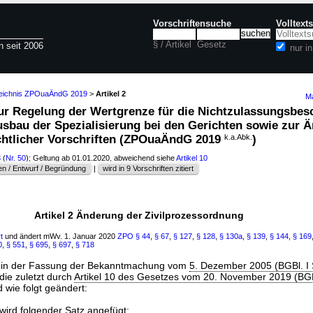
Vorschriftensuche
Volltext
§ / Artikel
Gesetz
n seit 2006
nur 
zeichnis ZPOuaÄndG 2019
>
Artikel 2
Ma
 zur Regelung der Wertgrenze für die Nichtzulassungsbes
usbau der Spezialisierung bei den Gerichten sowie zur 
chtlicher Vorschriften (ZPOuaÄndG 2019
k.a.Abk.
)
3
(
Nr. 50
); Geltung ab 01.01.2020, abweichend siehe
Artikel 10
n / Entwurf / Begründung
|
wird in 9 Vorschriften zitiert
Artikel 2 Änderung der Zivilprozessordnung
t
und ändert mWv. 1. Januar 2020
ZPO
§ 44
,
§ 67
,
§ 127
,
§ 128
,
§ 130a
,
§ 139
,
§ 144
,
§ 169
0
,
§ 551
,
§ 695
,
§ 697
,
§ 718
in der Fassung der Bekanntmachung vom
5. Dezember 2005 (BGBl. I 
die zuletzt durch
Artikel 10 des Gesetzes vom 20. November 2019 (BGB
d wie folgt geändert:
wird folgender Satz angefügt: