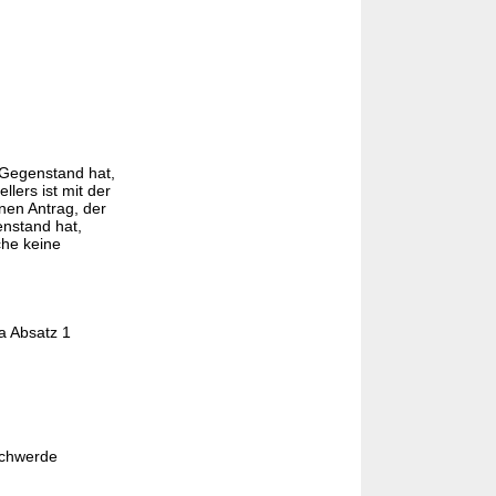
 Gegenstand hat,
lers ist mit der
nen Antrag, der
nstand hat,
he keine
a Absatz 1
schwerde