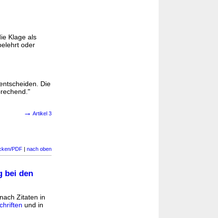
ie Klage als
elehrt oder
 entscheiden. Die
prechend."
→
Artikel 3
cken/PDF
|
nach oben
g bei den
nach Zitaten in
hriften
und in