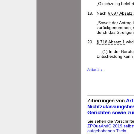
„Gleichzeitig beleh
19.
Nach
§ 697 Absatz 
„Soweit der Antrag 
zurückgenommen, we
durch das Streitger
20.
§ 718 Absatz 1
wird 
„(1) In der Beruf
Entscheidung kann
←
Artikel 1
Zitierungen von
Art
Nichtzulassungsbes
Gerichten sowie zu
Sie sehen die Vorschrifte
ZPOuaÄndG 2019 selbs
aufgehobenen Titeln
.