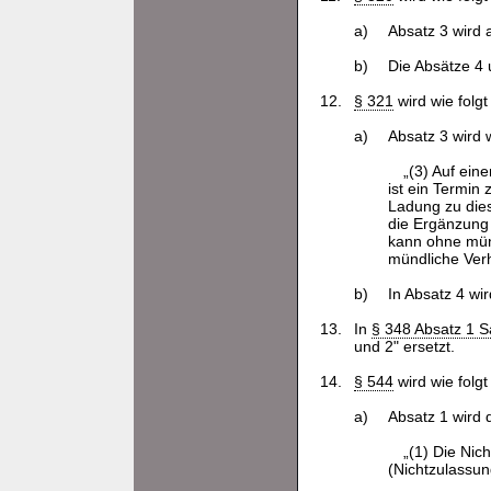
a)
Absatz 3 wird
b)
Die Absätze 4 
12.
§ 321
wird wie folgt
a)
Absatz 3 wird w
„(3) Auf ein
ist ein Termin
Ladung zu dies
die Ergänzung
kann ohne mün
mündliche Ver
b)
In Absatz 4 wir
13.
In
§ 348 Absatz 1 
und 2" ersetzt.
14.
§ 544
wird wie folgt
a)
Absatz 1 wird 
„(1) Die Nic
(Nichtzulassu