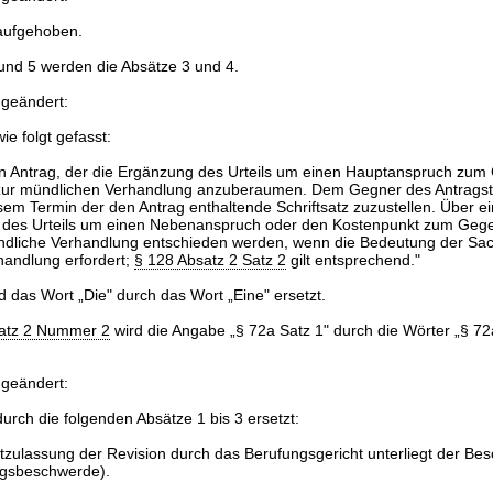
 aufgehoben.
und 5 werden die Absätze 3 und 4.
 geändert:
ie folgt gefasst:
en Antrag, der die Ergänzung des Urteils um einen Hauptanspruch zum
 zur mündlichen Verhandlung anzuberaumen. Dem Gegner des Antragstel
em Termin der den Antrag enthaltende Schriftsatz zuzustellen. Über ei
 des Urteils um einen Nebenanspruch oder den Kostenpunkt zum Gege
dliche Verhandlung entschieden werden, wenn die Bedeutung der Sac
handlung erfordert;
§ 128 Absatz 2 Satz 2
gilt entsprechend."
d das Wort „Die" durch das Wort „Eine" ersetzt.
Satz 2 Nummer 2
wird die Angabe „§ 72a Satz 1" durch die Wörter „§ 72
 geändert:
durch die folgenden Absätze 1 bis 3 ersetzt:
htzulassung der Revision durch das Berufungsgericht unterliegt der Be
ngsbeschwerde).