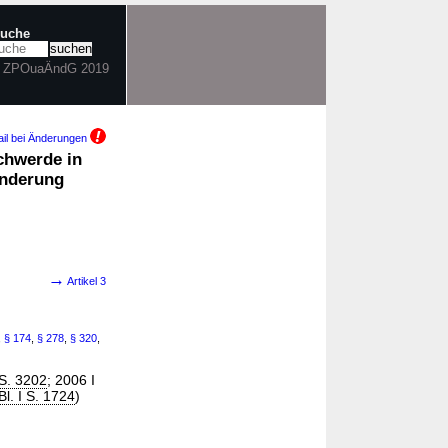
suche
in ZPOuaÄndG 2019
il bei Änderungen
chwerde in
Änderung
→
Artikel 3
,
§ 174
,
§ 278
,
§ 320
,
S. 3202
; 2006 I
l. I S. 1724
)