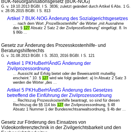
BUK-Neuorganisationsgesetz (BUK-NOG)
G. v. 19.10.2013 BGBl. I S. 3836; zuletzt geändert durch Artikel 6 Abs. 1 G.
v. 28.05.2015 BGBl. I S. 813
Artikel 7 BUK-NOG Änderung des Sozialgerichtsgesetzes
... nach dem Wort „Prozeßkostenhilfe" die Wörter „mit Ausnahme
des §
127
Absatz 2 Satz 2 der Zivilprozeßordnung" eingefügt. 8. In
§ 86b ...
Gesetz zur Änderung des Prozesskostenhilfe- und
Beratungshilferechts
G. v. 31.08.2013 BGBl. I S. 3533, 2016 BGBl. I S. 121
Artikel 1 PKHuBerHÄndG Änderung der
Zivilprozessordnung
... Aussicht auf Erfolg bietet oder der Beweisantritt mutwillig
erscheint." 10. §
127
wird wie folgt geändert: a) In Absatz 2 Satz 3
werden die Wörter „des ...
Artikel 5 PKHuBerHÄndG Änderung des Gesetzes
betreffend die Einführung der Zivilprozessordnung
... Rechtszug Prozesskostenhilfe beantragt, so sind für diesen
Rechtszug die §§ 114 bis
127
der Zivilprozessordnung, § 48
Absatz 1 Nummer 1 der Bundesrechtsanwaltsordnung, § 4b der ...
Gesetz zur Förderung des Einsatzes von
Videokonferenztechnik in der Zivilgerichtsbarkeit und den