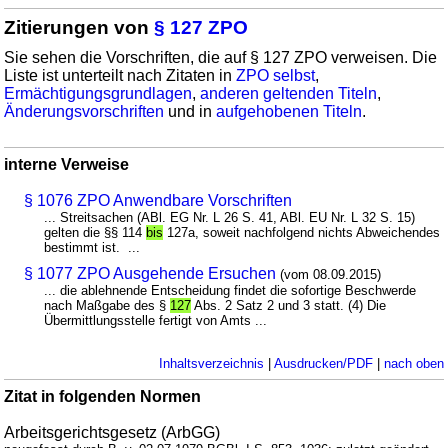
Zitierungen von
§ 127 ZPO
Sie sehen die Vorschriften, die auf § 127 ZPO verweisen. Die
Liste ist unterteilt nach Zitaten in
ZPO selbst
,
Ermächtigungsgrundlagen
,
anderen geltenden Titeln
,
Änderungsvorschriften
und in
aufgehobenen Titeln
.
interne Verweise
§ 1076 ZPO Anwendbare Vorschriften
... Streitsachen (ABl. EG Nr. L 26 S. 41, ABl. EU Nr. L 32 S. 15)
gelten die §§ 114
bis
127a, soweit nachfolgend nichts Abweichendes
bestimmt ist. ...
§ 1077 ZPO Ausgehende Ersuchen
(vom 08.09.2015)
... die ablehnende Entscheidung findet die sofortige Beschwerde
nach Maßgabe des §
127
Abs. 2 Satz 2 und 3 statt. (4) Die
Übermittlungsstelle fertigt von Amts ...
Inhaltsverzeichnis
|
Ausdrucken/PDF
|
nach oben
Zitat in folgenden Normen
Arbeitsgerichtsgesetz (ArbGG)