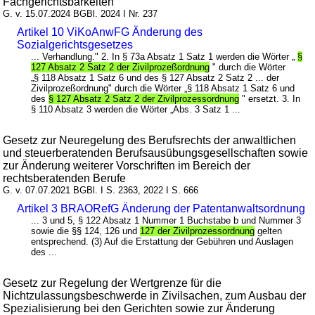
Fachgerichtsbarkeiten
G. v. 15.07.2024 BGBl. 2024 I Nr. 237
Artikel 10 ViKoAnwFG Änderung des
Sozialgerichtsgesetzes
... Verhandlung." 2. In § 73a Absatz 1 Satz 1 werden die Wörter „
§
127 Absatz 2 Satz 2 der Zivilprozeßordnung
" durch die Wörter
„§ 118 Absatz 1 Satz 6 und des § 127 Absatz 2 Satz 2 ... der
Zivilprozeßordnung" durch die Wörter „§ 118 Absatz 1 Satz 6 und
des
§ 127 Absatz 2 Satz 2 der Zivilprozessordnung
" ersetzt. 3. In
§ 110 Absatz 3 werden die Wörter „Abs. 3 Satz 1 ...
Gesetz zur Neuregelung des Berufsrechts der anwaltlichen
und steuerberatenden Berufsausübungsgesellschaften sowie
zur Änderung weiterer Vorschriften im Bereich der
rechtsberatenden Berufe
G. v. 07.07.2021 BGBl. I S. 2363, 2022 I S. 666
Artikel 3 BRAORefG Änderung der Patentanwaltsordnung
... 3 und 5, § 122 Absatz 1 Nummer 1 Buchstabe b und Nummer 3
sowie die §§ 124, 126 und
127 der Zivilprozessordnung
gelten
entsprechend. (3) Auf die Erstattung der Gebühren und Auslagen
des ...
Gesetz zur Regelung der Wertgrenze für die
Nichtzulassungsbeschwerde in Zivilsachen, zum Ausbau der
Spezialisierung bei den Gerichten sowie zur Änderung