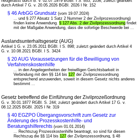
neugefasst durch B. v. 02.07.1979 BGBl. I S. 853, 1036; zuletzt geändert
durch Artikel 7 G. v. 20.05.2026 BGBl. 2026 I Nr. 152
§ 46 ArbGG Grundsatz
(vom 19.07.2024)
... und § 277 Absatz 1 Satz 2 Nummer 2 der Zivilprozessordnung)
finden keine Anwendung.
§ 127 Abs. 2 der Zivilprozessordnung
findet
mit der Maßgabe Anwendung, dass die sofortige Beschwerde bei ...
Auslandsunterhaltsgesetz (AUG)
Artikel 1 G. v. 23.05.2011 BGBl. I S. 898; zuletzt geändert durch Artikel 4
G. v. 10.08.2021 BGBl. I S. 3424
§ 20 AUG Voraussetzungen für die Bewilligung von
Verfahrenskostenhilfe
... in den Angelegenheiten der freiwilligen Gerichtsbarkeit in
Verbindung mit den §§ 114 bis
127
der Zivilprozessordnung
entsprechend anzuwenden, soweit in diesem Gesetz nichts anderes
bestimmt ...
Gesetz betreffend die Einführung der Zivilprozeßordnung
G. v. 30.01.1877 RGBl. S. 244; zuletzt geändert durch Artikel 17 G. v.
08.12.2025 BGBl. 2025 I Nr. 319
§ 40 EGZPO Übergangsvorschrift zum Gesetz zur
Änderung des Prozesskostenhilfe- und
Beratungshilferechts
(vom 01.01.2014)
... Rechtszug Prozesskostenhilfe beantragt, so sind für diesen
Rechtszug die §§ 114 bis
127
der Zivilprozessordnung, § 48