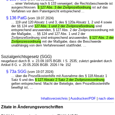
... einer Vertretung nach § 133 verweigert; die Rechtsbeschwerde ist
ausgeschlossen.
§ 127 Abs. 3 der Zivilprozeßordnung
ist auf das
Verfahren vor dem Patentgericht entsprechend ...
§ 136 PatG
(vom 19.07.2024)
... 119 und 120 Absatz 1 und 3, des § 120a Absatz 1, 2 und 4 sowie
der §§ 124 und
127 Abs. 1 und 2 der Zivilprozeßordnung
sind
entsprechend anzuwenden, § 127 Abs. 2 der Zivilprozessordnung mit
der Maßgabe, ... §§ 124 und 127 Abs. 1 und 2 der
Zivilprozeßordnung sind entsprechend anzuwenden,
§ 127 Abs. 2 der
Zivilprozessordnung
mit der Maßgabe, dass die Beschwerde
unabhängig von dem Verfahrenswert stattfindet. ...
Sozialgerichtsgesetz (SGG)
neugefasst durch B. v. 23.09.1975 BGBl. I S. 2535; zuletzt geändert durch
Artikel 8 G. v. 20.05.2026 BGBl. 2026 I Nr. 152
§ 73a SGG
(vom 19.07.2024)
... über die Prozeßkostenhilfe mit Ausnahme des § 118 Absatz 1
Satz 6 und des
§ 127 Absatz 2 Satz 2 der Zivilprozessordnung
gelten entsprechend. Macht der Beteiligte, dem Prozeßkostenhilfe
bewilligt ist, ...
Inhaltsverzeichnis
|
Ausdrucken/PDF
|
nach oben
Zitate in Änderungsvorschriften