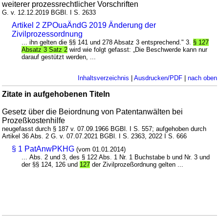
weiterer prozessrechtlicher Vorschriften
G. v. 12.12.2019 BGBl. I S. 2633
Artikel 2 ZPOuaÄndG 2019 Änderung der
Zivilprozessordnung
... ihn gelten die §§ 141 und 278 Absatz 3 entsprechend." 3.
§ 127
Absatz 3 Satz 2
wird wie folgt gefasst: „Die Beschwerde kann nur
darauf gestützt werden, ...
Inhaltsverzeichnis
|
Ausdrucken/PDF
|
nach oben
Zitate in aufgehobenen Titeln
Gesetz über die Beiordnung von Patentanwälten bei
Prozeßkostenhilfe
neugefasst durch § 187 v. 07.09.1966 BGBl. I S. 557; aufgehoben durch
Artikel 36 Abs. 2 G. v. 07.07.2021 BGBl. I S. 2363, 2022 I S. 666
§ 1 PatAnwPKHG
(vom 01.01.2014)
... Abs. 2 und 3, des § 122 Abs. 1 Nr. 1 Buchstabe b und Nr. 3 und
der §§ 124, 126 und
127
der Zivilprozeßordnung gelten ...