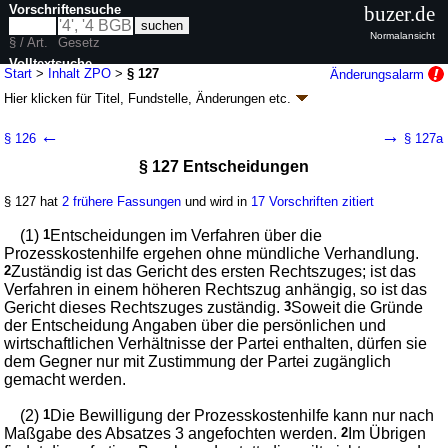
Vorschriftensuche
buzer.de
Normalansicht
§ / Art.
Gesetz
Volltextsuche
Start
>
Inhalt ZPO
>
§ 127
Änderungsalarm
Hier klicken für
Titel, Fundstelle, Änderungen
etc.
nur in ZPO
§ 127 - Zivilprozessordnung (ZPO)
←
→
§ 126
§ 127a
neugefasst durch B. v. 05.12.2005
BGBl. I S. 3202
, 2006 I 431, 2007 I
§ 127 Entscheidungen
1781; zuletzt geändert durch
Artikel 3
G. v. 20.05.2026
BGBl. 2026 I Nr.
152
Geltung ab 01.01.1964; FNA: 310-4
Zivilprozess, Zwangsversteigerung und
§ 127 hat
2 frühere Fassungen
und wird in
17 Vorschriften zitiert
Zwangsverwaltung
134 weitere Fassungen
|
wird in 1971 Vorschriften zitiert
(1)
1
Entscheidungen im Verfahren über die
Prozesskostenhilfe ergehen ohne mündliche Verhandlung.
Buch 1 Allgemeine Vorschriften
2
Zuständig ist das Gericht des ersten Rechtszuges; ist das
Abschnitt 2 Parteien
Verfahren in einem höheren Rechtszug anhängig, so ist das
Titel 7 Prozesskostenhilfe und
Gericht dieses Rechtszuges zuständig.
3
Soweit die Gründe
Prozesskostenvorschuss
der Entscheidung Angaben über die persönlichen und
wirtschaftlichen Verhältnisse der Partei enthalten, dürfen sie
dem Gegner nur mit Zustimmung der Partei zugänglich
gemacht werden.
(2)
1
Die Bewilligung der Prozesskostenhilfe kann nur nach
Maßgabe des Absatzes 3 angefochten werden.
2
Im Übrigen