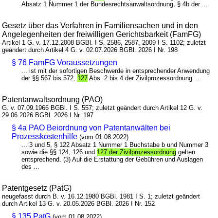
Absatz 1 Nummer 1 der Bundesrechtsanwaltsordnung, § 4b der ...
Gesetz über das Verfahren in Familiensachen und in den
Angelegenheiten der freiwilligen Gerichtsbarkeit (FamFG)
Artikel 1 G. v. 17.12.2008 BGBl. I S. 2586, 2587, 2009 I S. 1102; zuletzt
geändert durch Artikel 4 G. v. 02.07.2026 BGBl. 2026 I Nr. 198
§ 76 FamFG Voraussetzungen
... ist mit der sofortigen Beschwerde in entsprechender Anwendung
der §§ 567 bis 572,
127
Abs. 2 bis 4 der Zivilprozessordnung ...
Patentanwaltsordnung (PAO)
G. v. 07.09.1966 BGBl. I S. 557; zuletzt geändert durch Artikel 12 G. v.
29.06.2026 BGBl. 2026 I Nr. 197
§ 4a PAO Beiordnung von Patentanwälten bei
Prozesskostenhilfe
(vom 01.08.2022)
... 3 und 5, § 122 Absatz 1 Nummer 1 Buchstabe b und Nummer 3
sowie die §§ 124, 126 und
127 der Zivilprozessordnung
gelten
entsprechend. (3) Auf die Erstattung der Gebühren und Auslagen
des ...
Patentgesetz (PatG)
neugefasst durch B. v. 16.12.1980 BGBl. 1981 I S. 1; zuletzt geändert
durch Artikel 13 G. v. 20.05.2026 BGBl. 2026 I Nr. 152
§ 135 PatG
(vom 01.08.2022)