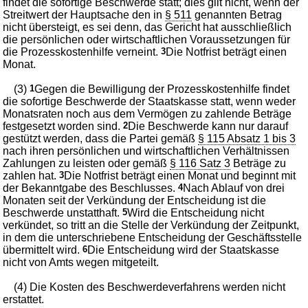
findet die sofortige Beschwerde statt; dies gilt nicht, wenn der
Streitwert der Hauptsache den in
§ 511
genannten Betrag
nicht übersteigt, es sei denn, das Gericht hat ausschließlich
die persönlichen oder wirtschaftlichen Voraussetzungen für
die Prozesskostenhilfe verneint.
3
Die Notfrist beträgt einen
Monat.
(3)
1
Gegen die Bewilligung der Prozesskostenhilfe findet
die sofortige Beschwerde der Staatskasse statt, wenn weder
Monatsraten noch aus dem Vermögen zu zahlende Beträge
festgesetzt worden sind.
2
Die Beschwerde kann nur darauf
gestützt werden, dass die Partei gemäß
§ 115 Absatz 1 bis 3
nach ihren persönlichen und wirtschaftlichen Verhältnissen
Zahlungen zu leisten oder gemäß
§ 116 Satz 3
Beträge zu
zahlen hat.
3
Die Notfrist beträgt einen Monat und beginnt mit
der Bekanntgabe des Beschlusses.
4
Nach Ablauf von drei
Monaten seit der Verkündung der Entscheidung ist die
Beschwerde unstatthaft.
5
Wird die Entscheidung nicht
verkündet, so tritt an die Stelle der Verkündung der Zeitpunkt,
in dem die unterschriebene Entscheidung der Geschäftsstelle
übermittelt wird.
6
Die Entscheidung wird der Staatskasse
nicht von Amts wegen mitgeteilt.
(4) Die Kosten des Beschwerdeverfahrens werden nicht
erstattet.