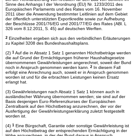
Sinne des Anhangs I der Verordnung (EU) Nr. 1233/2011 des
Europäischen Parlaments und des Rates vom 16. November
2011 über die Anwendung bestimmter Leitlinien auf dem Gebiet
der öffentlich unterstützten Exportkredite sowie zur Aufhebung
der Beschlüsse 2001/76/EG und 2001/77/EG des Rates (ABl. L
326 vom 8.12.2011, S. 45) auf deutschen Werften.
2
Einzelheiten ergeben sich aus den verbindlichen Erläuterungen
zu Kapitel 3208 des Bundeshaushaltsplans.
(2)
1
Auf die in Absatz 1 Satz 1 genannten Höchstbeträge werden
die auf Grund der Ermächtigungen früherer Haushaltsgesetze
übernommenen Gewährleistungen angerechnet, soweit der Bund
noch in Anspruch genommen werden kann.
2
In diesem Fall
erfolgt eine Anrechnung auch, soweit er in Anspruch genommen
worden ist und für die erbrachten Leistungen keinen Ersatz
erlangt hat.
(3) Gewährleistungen nach Absatz 1 Satz 1 können auch in
ausländischer Währung übernommen werden; sie sind auf der
Basis desjenigen Euro-Referenzkurses der Europäischen
Zentralbank auf den Höchstbetrag anzurechnen, der vor der
Ausfertigung der Gewährleistungserklärung zuletzt festgestellt
worden ist.
(4)
1
Eine Bürgschaft, Garantie oder sonstige Gewährleistung ist
auf den Höchstbetrag der entsprechenden Ermächtigung in der
Höhe anzurechnen, in der der Bund daraus in Anspruch