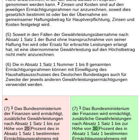
genommen werden kann.
2
Zinsen und Kosten sind auf den
jeweiligen Ermächtigungsrahmen nur anzurechnen, soweit dies
gesetzlich bestimmt ist oder bei der Übernahme ein
gemeinsamer Haftungsbetrag für Hauptverpflichtung, Zinsen und
Kosten festgelegt wird.
(5) Soweit in den Fällen der Gewährleistungsübernahme nach
Absatz 1 Satz 1 der Bund ohne Inanspruchnahme von seiner
Haftung frei wird oder Ersatz für erbrachte Leistungen erlangt
hat, ist eine übernommene Gewährleistung auf den Höchstbetrag
nicht mehr anzurechnen.
(6) Die in Absatz 1 Satz 1 Nummer 1 bis 8 genannten
Ermächtigungsrahmen können mit Einwilligung des
Haushaltsausschusses des Deutschen Bundestages auch für
Zwecke der jeweils anderen Gewährleistungsermächtigungen
verwendet werden.
(7)
1
Das Bundesministerium
(7)
1
Das Bundesministerium
der Finanzen wird ermächtigt,
der Finanzen wird ermächtigt,
zusätzliche Gewährleistungen
zusätzliche Gewährleistungen
nach Absatz 1 Satz 1 bis zur
nach Absatz 1 Satz 1 bis zur
Höhe von
20
Prozent des in
Höhe von
30
Prozent des in
Absatz 1 Satz 1 bestimmten
Absatz 1 Satz 1 bestimmten
Ermächtigungsrahmens mit
Ermächtigungsrahmens mit