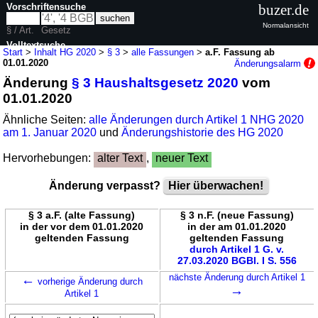
Vorschriftensuche
buzer.de
Normalansicht
§ / Art.
Gesetz
Volltextsuche
Start
>
Inhalt HG 2020
>
§ 3
>
alle Fassungen
>
a.F. Fassung ab
01.01.2020
Änderungsalarm
nur in HG 2020
Änderung
§ 3 Haushaltsgesetz 2020
vom
01.01.2020
Ähnliche Seiten:
alle Änderungen durch Artikel 1 NHG 2020
am 1. Januar 2020
und
Änderungshistorie des HG 2020
Hervorhebungen:
alter Text
,
neuer Text
Änderung verpasst?
Hier überwachen!
§ 3 a.F. (alte Fassung)
§ 3 n.F. (neue Fassung)
in der vor dem 01.01.2020
in der am 01.01.2020
geltenden Fassung
geltenden Fassung
durch Artikel 1 G. v.
27.03.2020 BGBl. I S. 556
←
nächste Änderung durch Artikel 1
vorherige Änderung durch
→
Artikel 1