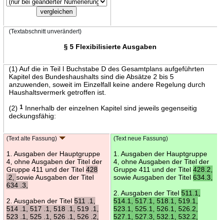
(Textabschnitt unverändert)
§ 5 Flexibilisierte Ausgaben
(1) Auf die in Teil I Buchstabe D des Gesamtplans aufgeführten
Kapitel des Bundeshaushalts sind die Absätze 2 bis 5
anzuwenden, soweit im Einzelfall keine andere Regelung durch
Haushaltsvermerk getroffen ist.
(2)
1
Innerhalb der einzelnen Kapitel sind jeweils gegenseitig
deckungsfähig:
(Text alte Fassung)
(Text neue Fassung)
1. Ausgaben der Hauptgruppe
1. Ausgaben der Hauptgruppe
4, ohne Ausgaben der Titel der
4, ohne Ausgaben der Titel der
Gruppe 411 und der Titel
428
Gruppe 411 und der Titel
428.2,
.2,
sowie Ausgaben der Titel
sowie Ausgaben der Titel
634.3,
634 .3,
2. Ausgaben der Titel
511.1,
2. Ausgaben der Titel
511 .1,
514.1, 517.1, 518.1, 519.1,
514 .1, 517 .1, 518 .1, 519 .1,
523.1, 525.1, 526.1, 526.2,
523 .1, 525 .1, 526 .1, 526 .2,
527.1, 527.3, 532.1, 532.2,