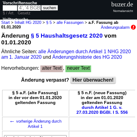
Vorschriftensuche
buzer.de
Normalansicht
§ / Art.
Gesetz
Volltextsuche
Start
>
Inhalt HG 2020
>
§ 5
>
alle Fassungen
>
a.F. Fassung ab
01.01.2020
Änderungsalarm
nur in HG 2020
Änderung
§ 5 Haushaltsgesetz 2020
vom
01.01.2020
Ähnliche Seiten:
alle Änderungen durch Artikel 1 NHG 2020
am 1. Januar 2020
und
Änderungshistorie des HG 2020
Hervorhebungen:
alter Text
,
neuer Text
Änderung verpasst?
Hier überwachen!
§ 5 a.F. (alte Fassung)
§ 5 n.F. (neue Fassung)
in der vor dem 01.01.2020
in der am 01.01.2020
geltenden Fassung
geltenden Fassung
durch Artikel 1 G. v.
27.03.2020 BGBl. I S. 556
←
vorherige Änderung durch
Artikel 1