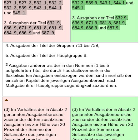
527 .1, 527 .3, 532 .1, 532 .2,
532.3, 539.9, 543.1, 544.1
und
532 .3, 539 .9, 543 .1, 544 .1
545.1,
und
545 .1,
3. Ausgaben der Titel
632.9,
3. Ausgaben der Titel
632 .9,
636.9, 671.9, 681.8, 681.9,
636 .9, 671 .9, 681 .8, 681 .9,
684.9, 686.9
und
687.9,
684 .9, 686 .9
und
687 .9,
4. Ausgaben der Titel der Gruppen 711 bis 739,
5. Ausgaben der Titel der Hauptgruppe 8.
2
Ausgaben anderer als der in den Nummern 1 bis 5
aufgeführten Titel, die durch Haushaltsvermerk in die
flexibilisierten Ausgaben einbezogen werden, sind innerhalb der
einzelnen Kapitel dem jeweiligen Ausgabenbereich nach
Maßgabe ihrer Hauptgruppenzugehörigkeit zuzuordnen.
(3) Im Verhältnis der in Absatz 2
(3) Im Verhältnis der in Absatz 2
genannten Ausgabenbereiche
genannten Ausgabenbereiche
zueinander dürfen zusätzliche
zueinander dürfen zusätzliche
Ausgaben bis zur Höhe von 20
Ausgaben bis zur Höhe von 20
Prozent der Summe der
Prozent der Summe der
Sollansätze des jeweiligen
Sollansätze des jeweiligen
Ausgabenbereichs aus
Ausgabenbereichs aus