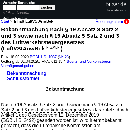
Vorschriftensuche
buzer.de
Normalansicht
§ / Art.
Gesetz
Volltextsuche
Start
>
Inhalt LuftVStAnwBek
Änderungsalarm
Bekanntmachung nach § 19 Absatz 3 Satz 2
nur in LuftVStAnwBek
und 3 sowie nach § 19 Absatz 5 Satz 2 und 3
des Luftverkehrsteuergesetzes
(LuftVStAnwBek
k.a.Abk.
)
B. v. 18.05.2020
BGBl. I S. 1037
(
Nr. 23
)
Geltung ab 01.04.2020; FNA: 611-19-4
Besitz- und Verkehrsteuern,
Vermögensabgaben
Bekanntmachung
Schlussformel
Bekanntmachung
Nach
§ 19 Absatz 3 Satz 2 und 3
sowie nach
§ 19 Absatz 5
Satz 2 und 3 des Luftverkehrsteuergesetzes
, das zuletzt durch
Artikel 1 des Gesetzes vom 12. Dezember 2019
(BGBl. I S. 2492
) geändert worden ist, wird hiermit bekannt
gemacht, dass die Europäische Kommission am