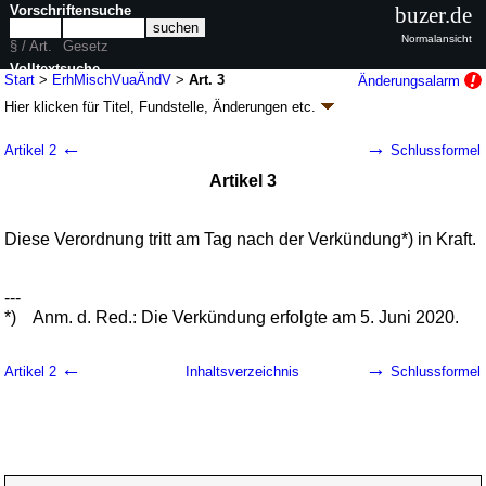
Vorschriftensuche
buzer.de
Normalansicht
§ / Art.
Gesetz
Volltextsuche
Start
>
ErhMischVuaÄndV
>
Art. 3
Änderungsalarm
Hier klicken für
Titel, Fundstelle, Änderungen
etc.
nur in ErhMischVuaÄndV
Artikel 3 - Verordnung zur Änderung der
←
→
Artikel 2
Schlussformel
Erhaltungsmischungsverordnung und der
Artikel 3
Anbaumaterialverordnung
(ErhMischVuaÄndV
k.a.Abk.
)
Diese Verordnung tritt am Tag nach der Verkündung*) in Kraft.
V. v. 26.05.2020
BGBl. I S. 1168
(
Nr. 26
); Geltung ab 06.06.2020
2 Änderungen
|
Drucksachen / Entwurf / Begründung
|
wird in 2 Vorschriften zitiert
---
*)
Anm. d. Red.: Die Verkündung erfolgte am 5. Juni 2020.
←
→
Artikel 2
Inhaltsverzeichnis
Schlussformel