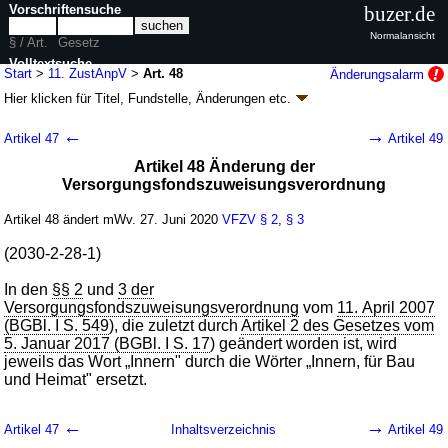
Vorschriftensuche
buzer.de
Normalansicht
§ / Art.
Gesetz
Volltextsuche
Start
>
11. ZustAnpV
>
Art. 48
Änderungsalarm
Hier klicken für
Titel, Fundstelle, Änderungen
etc.
nur in 11. ZustAnpV
Artikel 48 - Elfte
←
→
Artikel 47
Artikel 49
Zuständigkeitsanpassungsverordnung (11.
Artikel 48 Änderung der
ZustAnpV
k.a.Abk.
)
Versorgungsfondszuweisungsverordnung
V. v. 19.06.2020
BGBl. I S. 1328
(
Nr. 29
); Geltung ab 27.06.2020,
abweichend siehe
Artikel 361
Artikel 48 ändert mWv. 27. Juni 2020
VFZV
§ 2
,
§ 3
323 Änderungen
|
wird in 420 Vorschriften zitiert
(2030-2-28-1)
In den
§§ 2
und
3 der
Versorgungsfondszuweisungsverordnung
vom
11. April 2007
(BGBl. I S. 549
), die zuletzt durch
Artikel 2 des Gesetzes vom
5. Januar 2017 (BGBl. I S. 17
) geändert worden ist, wird
jeweils das Wort „Innern" durch die Wörter „Innern, für Bau
und Heimat" ersetzt.
←
→
Artikel 47
Inhaltsverzeichnis
Artikel 49