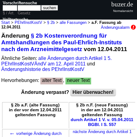
Vorschriftensuche
buzer.de
Normalansicht
§ / Art.
Gesetz
Volltextsuche
Start
>
PEhrlInstKostV
>
§ 2b
>
alle Fassungen
>
a.F. Fassung ab
12.04.2011
Änderungsalarm
nur in PEhrlInstKostV
Änderung
§ 2b Kostenverordnung für
Amtshandlungen des Paul-Ehrlich-Instituts
nach dem Arzneimittelgesetz
vom 12.04.2011
Ähnliche Seiten:
alle Änderungen durch Artikel 1 5.
PEhrlInstKostVÄndV am 12. April 2011
und
Änderungshistorie des PEhrlInstKostV
Hervorhebungen:
alter Text
,
neuer Text
Änderung verpasst?
Hier überwachen!
§ 2b a.F. (alte Fassung)
§ 2b n.F. (neue Fassung)
in der vor dem 12.04.2011
in der am 12.04.2011
geltenden Fassung
geltenden Fassung
durch Artikel 1 V. v. 05.04.2011
BGBl. I S. 557
←
nächste Änderung durch Artikel 1
vorherige Änderung durch