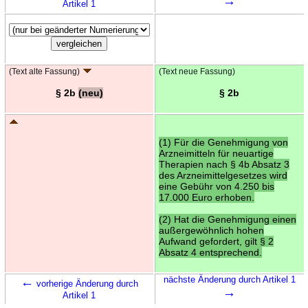
→
Artikel 1
(Text alte Fassung)
(Text neue Fassung)
§ 2b
(neu)
§ 2b
(1) Für die Genehmigung von
Arzneimitteln für neuartige
Therapien nach § 4b Absatz 3
des Arzneimittelgesetzes wird
eine Gebühr von 4.250 bis
17.000 Euro erhoben.
(2) Hat die Genehmigung einen
außergewöhnlich hohen
Aufwand gefordert, gilt § 2
Absatz 4 entsprechend.
←
nächste Änderung durch Artikel 1
vorherige Änderung durch
→
Artikel 1