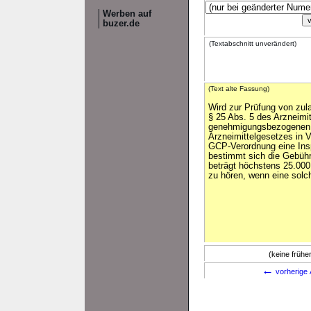
Werben auf
buzer.de
(Textabschnitt unverändert)
(Text alte Fassung)
Wird zur Prüfung von zu
§ 25 Abs. 5 des Arzneimi
genehmigungsbezogenen 
Arzneimittelgesetzes in V
GCP-Verordnung eine Insp
bestimmt sich die Gebüh
beträgt höchstens 25.000
zu hören, wenn eine solc
(keine früh
←
vorherige 