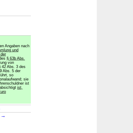
nen Angaben nach
mmlung und
 der
des
§ 63b Abs.
fung von
 42 Abs. 3 des
9 Abs. 5 der
ührt, so
onalaufwand; sie
hrenschuldner ist
absichtigt
ist,
Euro
→
→
1