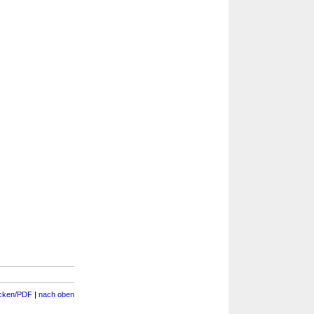
cken/PDF
|
nach oben