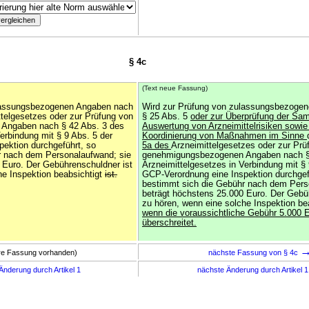
§ 4c
(Text neue Fassung)
lassungsbezogenen Angaben nach
Wird zur Prüfung von zulassungsbezoge
ttelgesetzes oder zur Prüfung von
§ 25 Abs. 5
oder zur Überprüfung der Sa
Angaben nach § 42 Abs. 3 des
Auswertung von Arzneimittelrisiken sowie
erbindung mit § 9 Abs. 5 der
Koordinierung von Maßnahmen im Sinne
ektion durchgeführt, so
5a des
Arzneimittelgesetzes oder zur Prü
r nach dem Personalaufwand; sie
genehmigungsbezogenen Angaben nach §
 Euro. Der Gebührenschuldner ist
Arzneimittelgesetzes in Verbindung mit § 
he Inspektion beabsichtigt
ist.
GCP-Verordnung eine Inspektion durchgef
bestimmt sich die Gebühr nach dem Pers
beträgt höchstens 25.000 Euro. Der Gebü
zu hören, wenn eine solche Inspektion be
wenn die voraussichtliche Gebühr 5.000 
überschreitet.
ere Fassung vorhanden)
nächste Fassung von § 4c
Änderung durch Artikel 1
nächste Änderung durch Artikel 