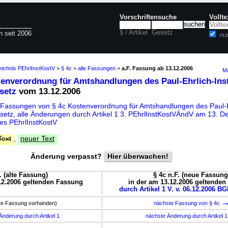
Vorschriftensuche
Vollt
§ / Artikel
Gesetz
n seit 2006
nu
eichnis PEhrlInstKostV
>
§ 4c
>
alle Fassungen
>
a.F. Fassung ab 13.12.2006
Ma
tenverordnung für Amtshandlungen des Paul-Ehrlich-Inst
setz
vom 13.12.2006
 Fassungen von § 4c Kostenverordnung für Amtshandlungen des Paul-Eh
setz
,
alle Änderungen durch Artikel 1 3. PEhrlInstKostVÄndV am 13. 
es PEhrlInstKostV
Text
,
neuer Text
Änderung verpasst?
Hier überwachen!
. (alte Fassung)
§ 4c n.F. (neue Fassung
12.2006 geltenden Fassung
in der am 13.12.2006 geltende
durch Artikel 1 V. v. 06.12.2006 BGB
ere Fassung vorhanden)
nächste Fassung von § 4c
Änderung durch Artikel 1
nächste Änderung durch Artikel 