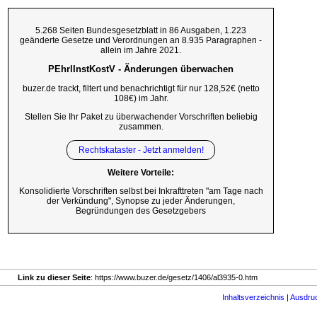
5.268 Seiten Bundesgesetzblatt in 86 Ausgaben, 1.223
geänderte Gesetze und Verordnungen an 8.935 Paragraphen -
allein im Jahre 2021.
PEhrlInstKostV - Änderungen überwachen
buzer.de trackt, filtert und benachrichtigt für nur 128,52€ (netto
108€) im Jahr.
Stellen Sie Ihr Paket zu überwachender Vorschriften beliebig
zusammen.
Rechtskataster - Jetzt anmelden!
Weitere Vorteile:
Konsolidierte Vorschriften selbst bei Inkrafttreten "am Tage nach
der Verkündung", Synopse zu jeder Änderungen,
Begründungen des Gesetzgebers
Link zu dieser Seite
: https://www.buzer.de/gesetz/1406/al3935-0.htm
Inhaltsverzeichnis
|
Ausdru