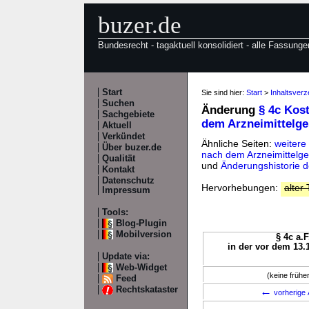
buzer.de
Bundesrecht - tagaktuell konsolidiert - alle Fassunge
Start
Sie sind hier:
Start
>
Inhaltsverz
Suchen
Änderung
§ 4c Kos
Sachgebiete
dem Arzneimittelge
Aktuell
Verkündet
Ähnliche Seiten:
weitere
Über buzer.de
nach dem Arzneimittelge
Qualität
und
Änderungshistorie d
Kontakt
Datenschutz
Hervorhebungen:
alter 
Impressum
Tools:
Blog-Plugin
Mobilversion
§ 4c a.F
in der vor dem 13.
Update via:
Web-Widget
(keine früh
Feed
Rechtskataster
←
vorherige 