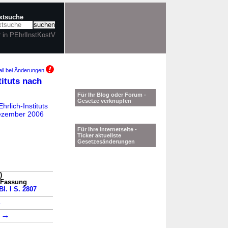
extsuche
r in PEhrlInstKostV
il bei Änderungen
ituts nach
Für Ihr Blog oder Forum -
Gesetze verknüpfen
rlich-Instituts
Dezember 2006
Für Ihre Internetseite -
Ticker aktuellste
Gesetzesänderungen
)
n Fassung
l. I S. 2807
→
→
1