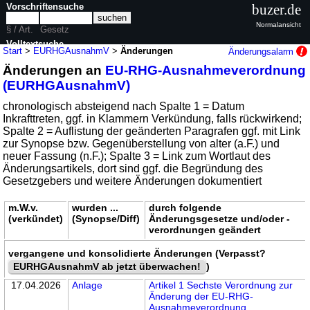
Vorschriftensuche
buzer.de
Normalansicht
§ / Art.
Gesetz
Volltextsuche
Start
>
EURHGAusnahmV
>
Änderungen
Änderungsalarm
Änderungen an
EU-RHG-Ausnahmeverordnung
nur in EURHGAusnahmV
(EURHGAusnahmV)
chronologisch absteigend nach Spalte 1 = Datum
Inkrafttreten, ggf. in Klammern Verkündung, falls rückwirkend;
Spalte 2 = Auflistung der geänderten Paragrafen ggf. mit Link
zur Synopse bzw. Gegenüberstellung von alter (a.F.) und
neuer Fassung (n.F.); Spalte 3 = Link zum Wortlaut des
Änderungsartikels, dort sind ggf. die Begründung des
Gesetzgebers und weitere Änderungen dokumentiert
m.W.v.
wurden ...
durch folgende
(verkündet)
(Synopse/Diff)
Änderungsgesetze und/oder -
verordnungen geändert
vergangene und konsolidierte Änderungen (Verpasst?
EURHGAusnahmV ab jetzt überwachen!
)
17.04.2026
Anlage
Artikel 1 Sechste Verordnung zur
Änderung der EU-RHG-
Ausnahmeverordnung