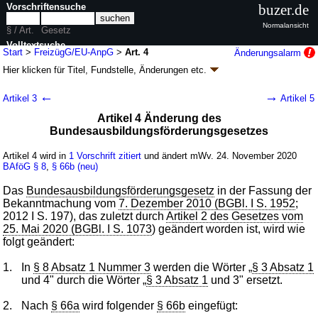
Vorschriftensuche
buzer.de
Normalansicht
§ / Art.
Gesetz
Volltextsuche
Start
>
FreizügG/EU-AnpG
>
Art. 4
Änderungsalarm
Hier klicken für
Titel, Fundstelle, Änderungen
etc.
nur in FreizügG/EU-AnpG
Artikel 4 - Gesetz zur aktuellen Anpassung des
←
→
Artikel 3
Artikel 5
Freizügigkeitsgesetzes/EU und weiterer
Artikel 4 Änderung des
Vorschriften an das Unionsrecht (FreizügG/EU-
Bundesausbildungsförderungsgesetzes
AnpG
k.a.Abk.
)
Artikel 4 wird in
1 Vorschrift zitiert
und ändert mWv. 24. November 2020
G. v. 12.11.2020
BGBl. I S. 2416
(
Nr. 53
); Geltung ab 24.11.2020
BAföG
§ 8
,
§ 66b (neu)
6 Änderungen
|
Drucksachen / Entwurf / Begründung
|
wird in 9 Vorschriften zitiert
Das
Bundesausbildungsförderungsgesetz
in der Fassung der
Bekanntmachung vom
7. Dezember 2010 (BGBl. I S. 1952
;
2012 I S. 197), das zuletzt durch
Artikel 2 des Gesetzes vom
25. Mai 2020 (BGBl. I S. 1073
) geändert worden ist, wird wie
folgt geändert:
1.
In
§ 8 Absatz 1 Nummer 3
werden die Wörter „
§ 3 Absatz 1
und 4" durch die Wörter „
§ 3 Absatz 1
und 3" ersetzt.
2.
Nach
§ 66a
wird folgender
§ 66b
eingefügt: